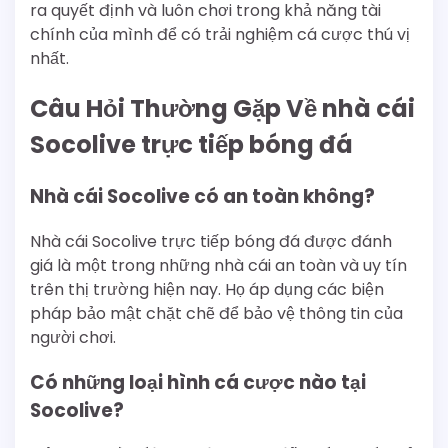
ra quyết định và luôn chơi trong khả năng tài
chính của mình để có trải nghiệm cá cược thú vị
nhất.
Câu Hỏi Thường Gặp Về nhà cái
Socolive trực tiếp bóng đá
Nhà cái Socolive có an toàn không?
Nhà cái Socolive trực tiếp bóng đá được đánh
giá là một trong những nhà cái an toàn và uy tín
trên thị trường hiện nay. Họ áp dụng các biện
pháp bảo mật chặt chẽ để bảo vệ thông tin của
người chơi.
Có những loại hình cá cược nào tại
Socolive?