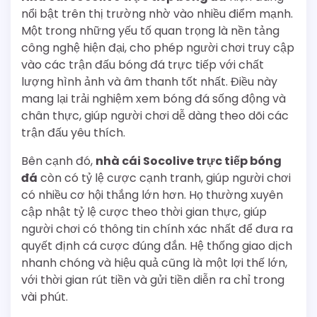
nổi bật trên thị trường nhờ vào nhiều điểm mạnh.
Một trong những yếu tố quan trọng là nền tảng
công nghệ hiện đại, cho phép người chơi truy cập
vào các trận đấu bóng đá trực tiếp với chất
lượng hình ảnh và âm thanh tốt nhất. Điều này
mang lại trải nghiệm xem bóng đá sống động và
chân thực, giúp người chơi dễ dàng theo dõi các
trận đấu yêu thích.
Bên cạnh đó,
nhà cái Socolive trực tiếp bóng
đá
còn có tỷ lệ cược cạnh tranh, giúp người chơi
có nhiều cơ hội thắng lớn hơn. Họ thường xuyên
cập nhật tỷ lệ cược theo thời gian thực, giúp
người chơi có thông tin chính xác nhất để đưa ra
quyết định cá cược đúng đắn. Hệ thống giao dịch
nhanh chóng và hiệu quả cũng là một lợi thế lớn,
với thời gian rút tiền và gửi tiền diễn ra chỉ trong
vài phút.