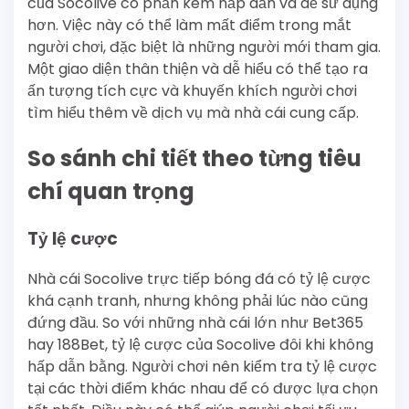
của Socolive có phần kém hấp dẫn và dễ sử dụng
hơn. Việc này có thể làm mất điểm trong mắt
người chơi, đặc biệt là những người mới tham gia.
Một giao diện thân thiện và dễ hiểu có thể tạo ra
ấn tượng tích cực và khuyến khích người chơi
tìm hiểu thêm về dịch vụ mà nhà cái cung cấp.
So sánh chi tiết theo từng tiêu
chí quan trọng
Tỷ lệ cược
Nhà cái Socolive trực tiếp bóng đá có tỷ lệ cược
khá cạnh tranh, nhưng không phải lúc nào cũng
đứng đầu. So với những nhà cái lớn như Bet365
hay 188Bet, tỷ lệ cược của Socolive đôi khi không
hấp dẫn bằng. Người chơi nên kiểm tra tỷ lệ cược
tại các thời điểm khác nhau để có được lựa chọn