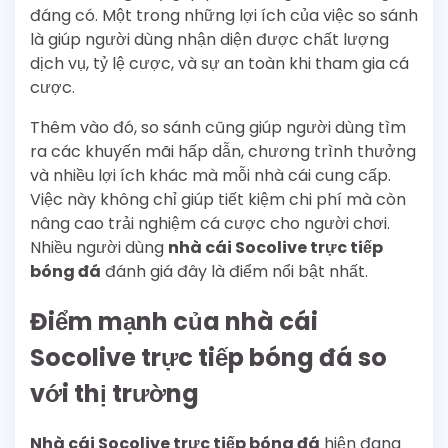
đáng có. Một trong những lợi ích của việc so sánh
là giúp người dùng nhận diện được chất lượng
dịch vụ, tỷ lệ cược, và sự an toàn khi tham gia cá
cược.
Thêm vào đó, so sánh cũng giúp người dùng tìm
ra các khuyến mãi hấp dẫn, chương trình thưởng
và nhiều lợi ích khác mà mỗi nhà cái cung cấp.
Việc này không chỉ giúp tiết kiệm chi phí mà còn
nâng cao trải nghiệm cá cược cho người chơi.
Nhiều người dùng
nhà cái Socolive trực tiếp
bóng đá
đánh giá đây là điểm nổi bật nhất.
Điểm mạnh của nhà cái
Socolive trực tiếp bóng đá so
với thị trường
Nhà cái Socolive trực tiếp bóng đá
hiện đang