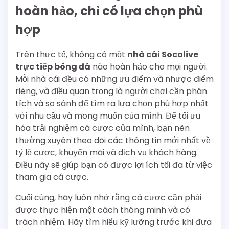
hoàn hảo, chỉ có lựa chọn phù
hợp
Trên thực tế, không có một
nhà cái Socolive
trực tiếp bóng đá
nào hoàn hảo cho mọi người.
Mỗi nhà cái đều có những ưu điểm và nhược điểm
riêng, và điều quan trọng là người chơi cần phân
tích và so sánh để tìm ra lựa chọn phù hợp nhất
với nhu cầu và mong muốn của mình. Để tối ưu
hóa trải nghiệm cá cược của mình, bạn nên
thường xuyên theo dõi các thông tin mới nhất về
tỷ lệ cược, khuyến mãi và dịch vụ khách hàng.
Điều này sẽ giúp bạn có được lợi ích tối đa từ việc
tham gia cá cược.
Cuối cùng, hãy luôn nhớ rằng cá cược cần phải
được thực hiện một cách thông minh và có
trách nhiệm. Hãy tìm hiểu kỹ lưỡng trước khi đưa