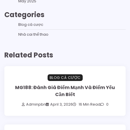
May 2025
Categories
Blog cá cược
Nhà cai thể thao
Related Posts
BLOG CÁ CƯỢC
MG188: Đánh Giá Điểm Mạnh Và Điểm Yếu
Cần Biết
Adminpbn
April 3, 2026
16 Min Read
0