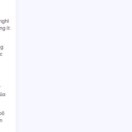
nghĩ
ng ít
ng
ác
ở
của
bộ
ận