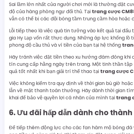
Sai lầm lớn nhất của người chơi mới là thường đặt c
độ của hàng phòng ngự đối thủ. Tại
trang cược CM8
vẫn có thể bị các đội bóng tầm trung cầm hòa hoặc đ
Lỗi tiếp theo là việc quá tin tưởng vào kết quả tại đấ
gia Hy Lạp vốn rất thực dụng. Những áp lực khổng lồ
phong độ cầu thủ và ví tiền của bạn tại hệ thống
tran
Hãy tránh việc đặt tiền theo xu hướng đám đông khi 
tín cung cấp hằng ngày trên trang. Một tinh thần tập 
quả tốt nhất khi bạn giải trí thể thao tại
trang cược 
Việc không kiểm tra quy định về thời gian bù giờ hoặ
lẫn về mặt thanh toán thưởng. Hãy dành thời gian tì
khai để bảo vệ quyền lợi cá nhân của mình tại
trang 
6. Ưu đãi hấp dẫn dành cho thành
Để tiếp thêm động lực cho các fan hâm mộ bóng đá vù