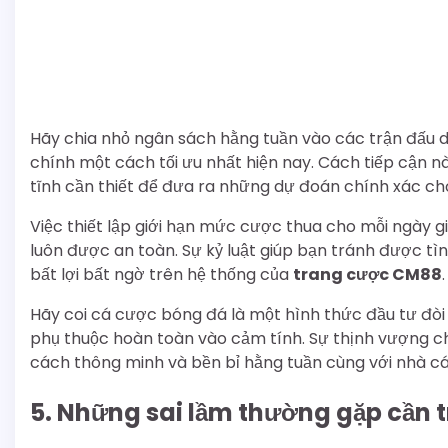
Hãy chia nhỏ ngân sách hằng tuần vào các trận đấu di
chính một cách tối ưu nhất hiện nay. Cách tiếp cận n
tĩnh cần thiết để đưa ra những dự đoán chính xác ch
Việc thiết lập giới hạn mức cược thua cho mỗi ngày gi
luôn được an toàn. Sự kỷ luật giúp bạn tránh được tì
bất lợi bất ngờ trên hệ thống của
trang cược CM88
.
Hãy coi cá cược bóng đá là một hình thức đầu tư đòi 
phụ thuộc hoàn toàn vào cảm tính. Sự thịnh vượng c
cách thông minh và bền bỉ hằng tuần cùng với nhà c
5. Những sai lầm thường gặp cần 