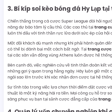
3. Bí kíp soi kèo bóng đá Hy Lạp t
Chiến thắng trong cá cược Super League đòi hỏi người
năng dự báo tâm lý cầu thủ. Các cao thủ tại
trang c
luôn thi đấu với tinh thần rực lửa dưới sức ép của hội
Một đội khách dù mạnh nhưng khi phải hành quân đến
có thể bị đánh bại một cách bất ngờ. Tại
trang cượ
tại các sân vận động vùng Athens luôn được hệ thống 
Bên cạnh đó, việc nghiên cứu về tinh thần đoàn kết v
những gợi ý quan trọng hằng ngày. Hãy luôn giữ một 
ngôi sao lớn trước khi xác nhận đơn cược tại hệ thố
Sự tỉnh táo trong việc lựa chọn thời điểm đặt cược và
thuật là một kỹ năng hái ra tiền. Mọi công cụ hỗ trợ 
sàng phục vụ bạn tại sảnh cược đẳng cấp của
trang
4. Quản lý vốn chuyên nghiệp khi 