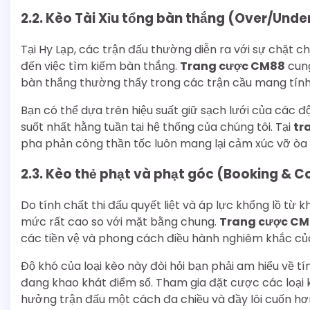
2.2. Kèo Tài Xỉu tổng bàn thắng (Over/Unde
Tại Hy Lạp, các trận đấu thường diễn ra với sự chặt ch
đến việc tìm kiếm bàn thắng.
Trang cược CM88
cung
bàn thắng thường thấy trong các trận cầu mang tính
Bạn có thể dựa trên hiệu suất giữ sạch lưới của các
suốt nhất hằng tuần tại hệ thống của chúng tôi. Tại
tr
pha phản công thần tốc luôn mang lại cảm xúc vỡ òa 
2.3. Kèo thẻ phạt và phạt góc (Booking & C
Do tính chất thi đấu quyết liệt và áp lực khổng lồ từ 
mức rất cao so với mặt bằng chung.
Trang cược C
các tiền vệ và phong cách điều hành nghiêm khắc của 
Độ khó của loại kèo này đòi hỏi bạn phải am hiểu về tí
đang khao khát điểm số. Tham gia đặt cược các loại 
hưởng trận đấu một cách đa chiều và đầy lôi cuốn hơn