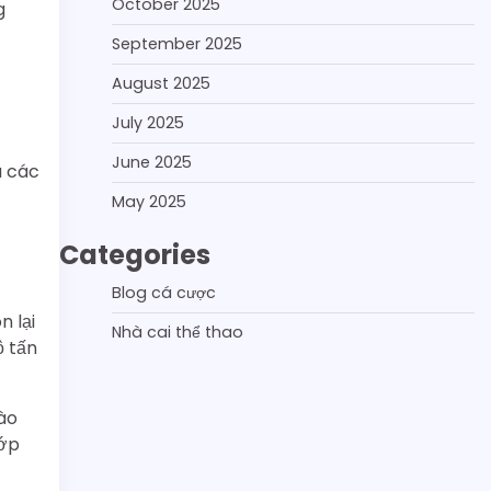
October 2025
g
September 2025
August 2025
July 2025
June 2025
a các
May 2025
Categories
Blog cá cược
n lại
Nhà cai thể thao
ộ tấn
vào
hớp