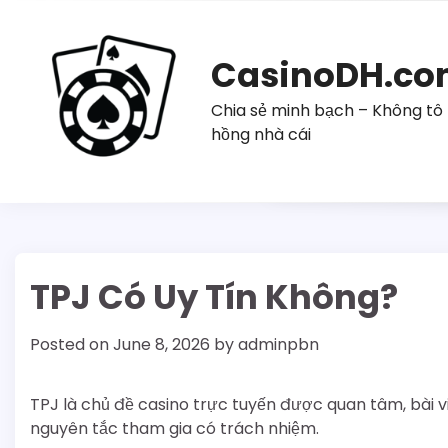
Skip
to
content
CasinoDH.c
Chia sẻ minh bạch – Không tô
hồng nhà cái
TPJ Có Uy Tín Không?
Posted on
June 8, 2026
by
adminpbn
TPJ là chủ đề casino trực tuyến được quan tâm, bài vi
nguyên tắc tham gia có trách nhiệm.