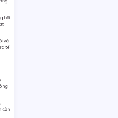
hông
g bối
iao
ồi và
ực tế
n
ường
,
n cần