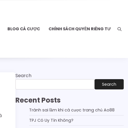
BLOG CÁ CƯỢC
CHÍNH SÁCH QUYỀN RIÊNG TƯ
Search
Search
Recent Posts
Tránh sai lầm khi cá cược trang chủ Ao88
à
TPJ Có Uy Tín Không?