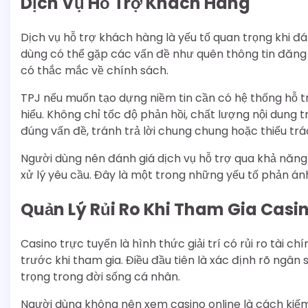
Dịch Vụ Hỗ Trợ Khách Hàng
Dịch vụ hỗ trợ khách hàng là yếu tố quan trọng khi đ
dùng có thể gặp các vấn đề như quên thông tin đăng 
có thắc mắc về chính sách.
TPJ nếu muốn tạo dựng niềm tin cần có hệ thống hỗ t
hiểu. Không chỉ tốc độ phản hồi, chất lượng nội dung tr
đúng vấn đề, tránh trả lời chung chung hoặc thiếu tr
Người dùng nên đánh giá dịch vụ hỗ trợ qua khả năng
xử lý yêu cầu. Đây là một trong những yếu tố phản án
Quản Lý Rủi Ro Khi Tham Gia Casi
Casino trực tuyến là hình thức giải trí có rủi ro tài c
trước khi tham gia. Điều đầu tiên là xác định rõ ngân
trọng trong đời sống cá nhân.
Người dùng không nên xem casino online là cách kiếm 