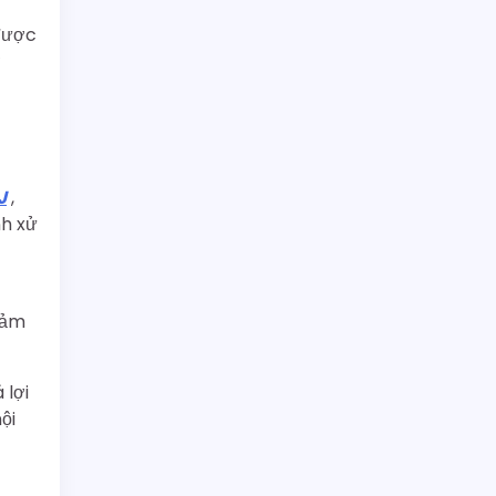
 được
ờ
J
,
nh xử
iảm
 lợi
ội