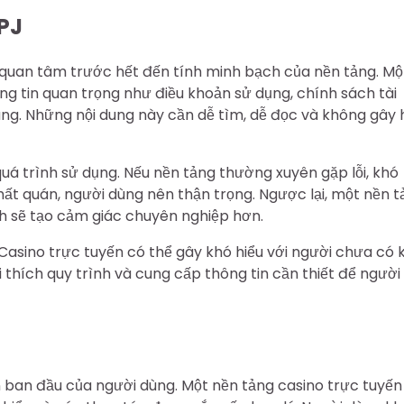
PJ
 quan tâm trước hết đến tính minh bạch của nền tảng. Mộ
g tin quan trọng như điều khoản sử dụng, chính sách tài
ng. Những nội dung này cần dễ tìm, dễ đọc và không gây 
 quá trình sử dụng. Nếu nền tảng thường xuyên gặp lỗi, khó
hất quán, người dùng nên thận trọng. Ngược lại, một nền 
nh sẽ tạo cảm giác chuyên nghiệp hơn.
Casino trực tuyến có thể gây khó hiểu với người chưa có 
 thích quy trình và cung cấp thông tin cần thiết để người
n ban đầu của người dùng. Một nền tảng casino trực tuyến