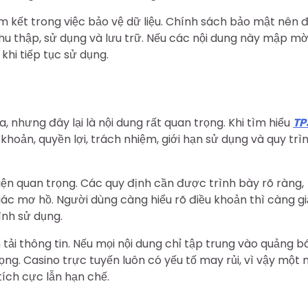
m kết trong việc bảo vệ dữ liệu. Chính sách bảo mật nên
thu thập, sử dụng và lưu trữ. Nếu các nội dung này mập m
khi tiếp tục sử dụng.
 nhưng đây lại là nội dung rất quan trọng. Khi tìm hiểu
TP
khoản, quyền lợi, trách nhiệm, giới hạn sử dụng và quy trì
ện quan trọng. Các quy định cần được trình bày rõ ràng,
ác mơ hồ. Người dùng càng hiểu rõ điều khoản thì càng g
ình sử dụng.
ải thông tin. Nếu mọi nội dung chỉ tập trung vào quảng bá
ng. Casino trực tuyến luôn có yếu tố may rủi, vì vậy một n
ích cực lẫn hạn chế.