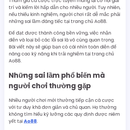
Tham gia cá cược trực tuyến mang lại cơ hội giải
trí và kiếm lời hấp dẫn cho nhiều người. Tuy nhiên,
nếu thiếu kinh nghiệm, người chơi rất dễ mắc phải
những sai lầm đáng tiếc tại trang chủ Ao88.
Để đạt được thành công bền vững, việc nhận
diện và loại bỏ các lỗi sai là vô cùng quan trọng.
Bài viết này sẽ giúp bạn có cái nhìn toàn diện để
nâng cao kỹ năng khi trải nghiệm tại trang chủ
Ao88.
Những sai lầm phổ biến mà
người chơi thường gặp
Nhiều người chơi mới thường tiếp cận cá cược
với tư duy khá đơn giản và chủ quan. Họ thường
không tìm hiểu kỹ lưỡng các quy định được niêm
yết tại
Ao88
.