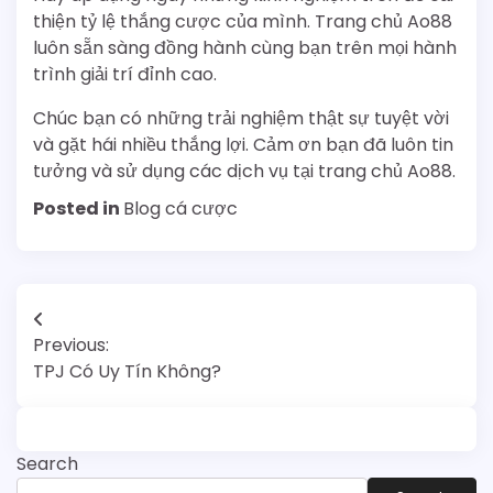
thiện tỷ lệ thắng cược của mình. Trang chủ Ao88
luôn sẵn sàng đồng hành cùng bạn trên mọi hành
trình giải trí đỉnh cao.
Chúc bạn có những trải nghiệm thật sự tuyệt vời
và gặt hái nhiều thắng lợi. Cảm ơn bạn đã luôn tin
tưởng và sử dụng các dịch vụ tại trang chủ Ao88.
Posted in
Blog cá cược
Post
Previous:
navigation
TPJ Có Uy Tín Không?
Search