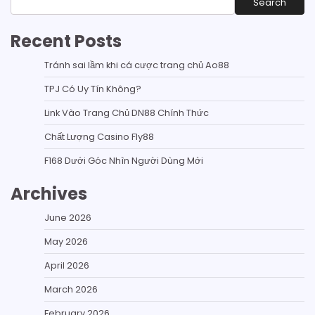
Search
Recent Posts
Tránh sai lầm khi cá cược trang chủ Ao88
TPJ Có Uy Tín Không?
Link Vào Trang Chủ DN88 Chính Thức
Chất Lượng Casino Fly88
F168 Dưới Góc Nhìn Người Dùng Mới
Archives
June 2026
May 2026
April 2026
March 2026
February 2026