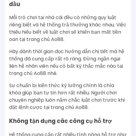
đầu
Mỗi trò chơi tại nhà cái đều có những quy luật
riêng biệt và hệ thống trả thưởng khác nhau. Việc
thiếu hiểu biết về luật chơi sẽ khiến bạn mất tiền
oan tại trang chủ Ao88.
Hãy dành thời gian đọc hướng dẫn chi tiết mà hệ
thống đã cung cấp rất rõ ràng. Đừng ngần ngại
liên hệ nhân viên nếu có bất kỳ thắc mắc nào tại
trang chủ Ao88 nhé.
Sự chuẩn bị kiến thức kỹ lưỡng chính là chìa
khóa giúp bạn tự tin hơn rất nhiều. Người chơi
chuyên nghiệp luôn nắm chắc luật chơi trước khi
đặt lệnh cược tại trang chủ Ao88.
Không tận dụng các công cụ hỗ trợ
Hệ thống cung cấp rất nhiều tính năng hỗ trợ như