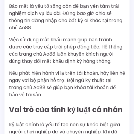
Bảo mật là yếu tố sống còn để bạn yên tâm trải
nghiệm dịch vụ lâu dài. Đừng bao giờ chia sẻ
thông tin đăng nhập cho bất kỳ ai khác tại trang
chủ Ao88.
Việc sử dụng mật khẩu mạnh giúp bạn tránh
được các truy cập trái phép đáng tiếc. Hệ thống
của trang chủ Ao88 luôn khuyến khích người
dùng thay đổi mật khẩu định kỳ hàng tháng.
Nếu phát hiện hành vi lạ trên tài khoản, hãy liên hệ
ngay với bộ phận hỗ trợ. Đội ngũ kỹ thuật tại
trang chủ Ao88 sẽ giúp bạn khóa tài khoản để
bảo vệ tài sản.
Vai trò của tính kỷ luật cá nhân
Kỷ luật chính là yếu tố tạo nên sự khác biệt giữa
người chơi nghiệp dư và chuyên nghiệp. Khi đã