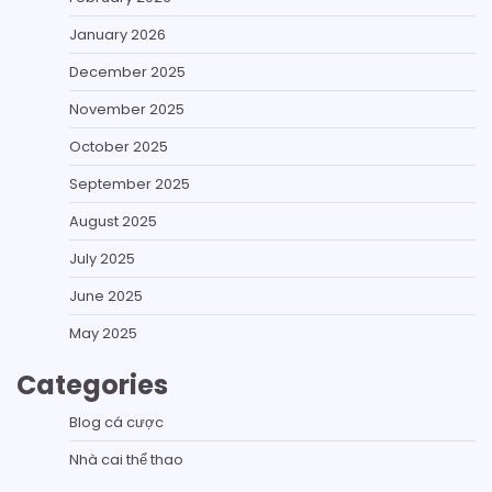
January 2026
December 2025
November 2025
October 2025
September 2025
August 2025
July 2025
June 2025
May 2025
Categories
Blog cá cược
Nhà cai thể thao