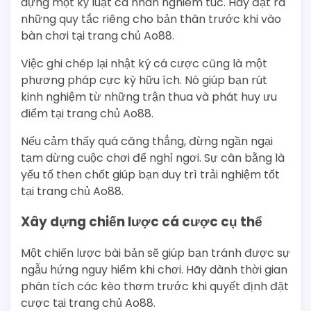
dựng một kỷ luật cá nhân nghiêm túc. Hãy đặt ra
những quy tắc riêng cho bản thân trước khi vào
bàn chơi tại trang chủ Ao88.
Việc ghi chép lại nhật ký cá cược cũng là một
phương pháp cực kỳ hữu ích. Nó giúp bạn rút
kinh nghiệm từ những trận thua và phát huy ưu
điểm tại trang chủ Ao88.
Nếu cảm thấy quá căng thẳng, đừng ngần ngại
tạm dừng cuộc chơi để nghỉ ngơi. Sự cân bằng là
yếu tố then chốt giúp bạn duy trì trải nghiệm tốt
tại trang chủ Ao88.
Xây dựng chiến lược cá cược cụ thể
Một chiến lược bài bản sẽ giúp bạn tránh được sự
ngẫu hứng nguy hiểm khi chơi. Hãy dành thời gian
phân tích các kèo thơm trước khi quyết định đặt
cược tại trang chủ Ao88.