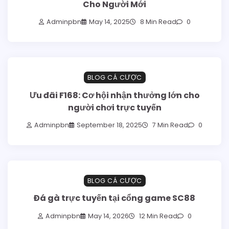
Cho Người Mới
Adminpbn
May 14, 2025
8 Min Read
0
BLOG CÁ CƯỢC
Ưu đãi F168: Cơ hội nhận thưởng lớn cho
người chơi trực tuyến
Adminpbn
September 18, 2025
7 Min Read
0
BLOG CÁ CƯỢC
Đá gà trực tuyến tại cổng game SC88
Adminpbn
May 14, 2026
12 Min Read
0