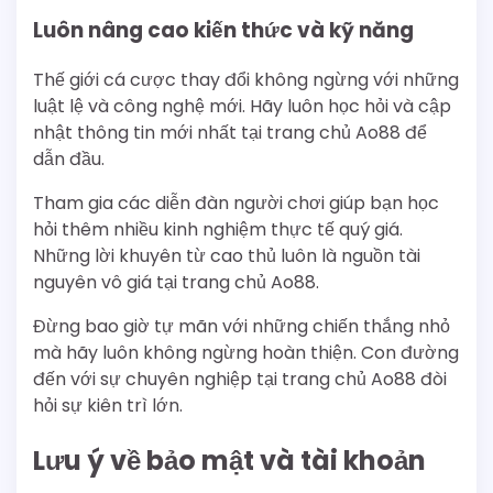
Luôn nâng cao kiến thức và kỹ năng
Thế giới cá cược thay đổi không ngừng với những
luật lệ và công nghệ mới. Hãy luôn học hỏi và cập
nhật thông tin mới nhất tại trang chủ Ao88 để
dẫn đầu.
Tham gia các diễn đàn người chơi giúp bạn học
hỏi thêm nhiều kinh nghiệm thực tế quý giá.
Những lời khuyên từ cao thủ luôn là nguồn tài
nguyên vô giá tại trang chủ Ao88.
Đừng bao giờ tự mãn với những chiến thắng nhỏ
mà hãy luôn không ngừng hoàn thiện. Con đường
đến với sự chuyên nghiệp tại trang chủ Ao88 đòi
hỏi sự kiên trì lớn.
Lưu ý về bảo mật và tài khoản