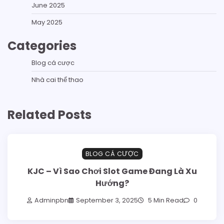
June 2025
May 2025
Categories
Blog cá cược
Nhà cai thể thao
Related Posts
BLOG CÁ CƯỢC
KJC – Vì Sao Chơi Slot Game Đang Là Xu
Hướng?
Adminpbn
September 3, 2025
5 Min Read
0