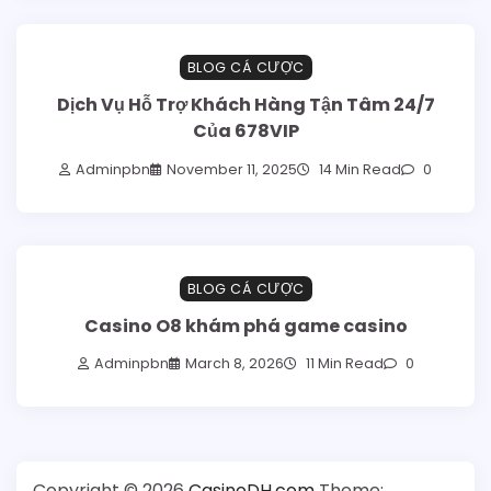
BLOG CÁ CƯỢC
Dịch Vụ Hỗ Trợ Khách Hàng Tận Tâm 24/7
Của 678VIP
Adminpbn
November 11, 2025
14 Min Read
0
BLOG CÁ CƯỢC
Casino O8 khám phá game casino
Adminpbn
March 8, 2026
11 Min Read
0
Copyright © 2026
CasinoDH.com
Theme: