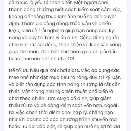
cảm xúc là yếu tố then chốt. Một người chơi
thành công thường biết cách kiểm soát cảm xúc,
không để thắng thua làm ảnh hưởng đến quyết
định. Tham gia cộng đồng, thảo luận về chiến
lược, chia sẻ trải nghiệm giúp bạn nâng cao kỹ
năng và duy trì tâm lý ổn định. Cộng đồng người
chơi slot rất sôi động, thân thiện và luôn sẵn sàng
giúp đỡ nhau, đặc biệt khi tham gia các giải đấu
hoặc tournament như tại O8.
Để tối ưu hiệu quả khi chơi slots, việc áp dụng các
mẹo nhỏ như đặt mục tiêu rõ ràng, duy trì kỷ luật,
và biết tận dụng các tính năng thưởng là rất cần
thiết. Một trong những chiến thuật phổ biến là
chơi theo chiến lược cược cố định, giúp giảm
thiểu rủi ro và dễ dàng kiểm soát vốn hơn. Ngoài
ra, việc chọn thời điểm chơi hợp lý, chẳng hạn
như khi casino có các chương trình khuyến mãi
hoặc ưu đãi đặc biệt, sẽ giúp bạn hưởng lợi tối đa