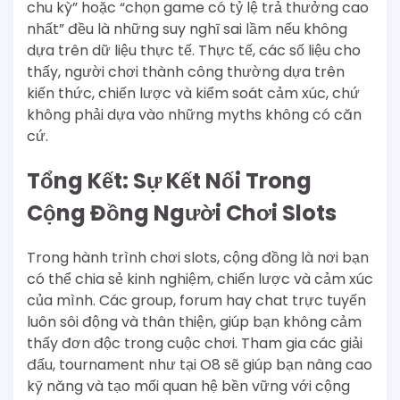
chu kỳ” hoặc “chọn game có tỷ lệ trả thưởng cao
nhất” đều là những suy nghĩ sai lầm nếu không
dựa trên dữ liệu thực tế. Thực tế, các số liệu cho
thấy, người chơi thành công thường dựa trên
kiến thức, chiến lược và kiểm soát cảm xúc, chứ
không phải dựa vào những myths không có căn
cứ.
Tổng Kết: Sự Kết Nối Trong
Cộng Đồng Người Chơi Slots
Trong hành trình chơi slots, cộng đồng là nơi bạn
có thể chia sẻ kinh nghiệm, chiến lược và cảm xúc
của mình. Các group, forum hay chat trực tuyến
luôn sôi động và thân thiện, giúp bạn không cảm
thấy đơn độc trong cuộc chơi. Tham gia các giải
đấu, tournament như tại O8 sẽ giúp bạn nâng cao
kỹ năng và tạo mối quan hệ bền vững với cộng