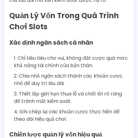
thú lâu dài mà vẫn kiểm soát được rủi ro.
Quản Lý Vốn Trong Quá Trình
Chơi Slots
Xác định ngân sách cá nhân
Chỉ tiêu tiêu cho vui, không đặt cược quá mức
khả năng tài chính của bản thân.
Chia nhỏ ngân sách thành các khoản cược
nhỏ để duy trì lâu dài.
Thiết lập giới hạn thua lỗ và chốt lời rõ ràng
để tránh mất kiểm soát.
Ghi chép lại các khoản cược thực hiện để
theo dõi hiệu quả chơi.
Chiến lược quản lý vốn hiệu quả