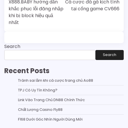
X888.BABY hướng dẫn
Cá cược đá gà kịch tính
khắc phục lỗi đăng nhập
tại cổng game CV666
khi bị block hiệu quả
nhất
Search
Search
Recent Posts
Tránh sai lầm khi cá cược trang chủ Ao88
TPJ Có Uy Tín Không?
Link Vào Trang Chủ DN88 Chính Thức
Chất Lượng Casino Fly88
F168 Dưới Góc Nhìn Người Dùng Mới