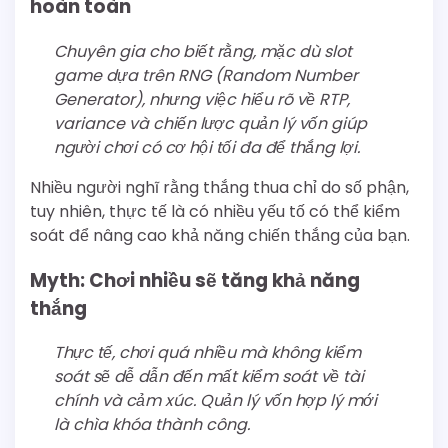
hoàn toàn
Chuyên gia cho biết rằng, mặc dù slot
game dựa trên RNG (Random Number
Generator), nhưng việc hiểu rõ về RTP,
variance và chiến lược quản lý vốn giúp
người chơi có cơ hội tối đa để thắng lợi.
Nhiều người nghĩ rằng thắng thua chỉ do số phận,
tuy nhiên, thực tế là có nhiều yếu tố có thể kiểm
soát để nâng cao khả năng chiến thắng của bạn.
Myth: Chơi nhiều sẽ tăng khả năng
thắng
Thực tế, chơi quá nhiều mà không kiểm
soát sẽ dễ dẫn đến mất kiểm soát về tài
chính và cảm xúc. Quản lý vốn hợp lý mới
là chìa khóa thành công.