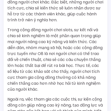
đồng người chơi khác. Đặc biệt, những người chơi
tích cực, chia sẻ kiến thức sẽ luôn nhận được sự
hỗ trợ từ các thành viên khác, giúp cuộc hành
trình trở nên ý nghĩa hơn.
Trong cộng đồng người chơi slots, sự kết nối và
chia sẻ kinh nghiệm là một phần quan trọng giúp
mọi người nâng cao kỹ năng và kiến thức. Các
diễn đàn, nhóm mạng xã hội, hoặc các cộng đồng
trực tuyến như O8 là nơi người chơi có thể trao
đổi về chiến thuật, chia sẻ các câu chuyện thắng
lớn hoặc thất bại để rút ra bài học. Thực tế, các
số liệu từ các khảo sát cho thấy, người chơi tích
cực tham gia cộng đồng thường có khả năng
chiến thắng cao hơn nhờ học hỏi từ kinh nghiệm
của người khác.
Ngoài ra, việc tham gia các cuộc thi, sự kiện cộng
đồng còn giúp nâng cao kỹ năng, tạo động lực và