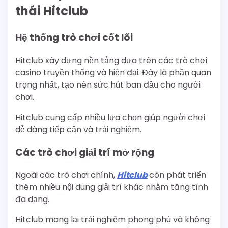
thái Hitclub
Hệ thống trò chơi cốt lõi
Hitclub xây dựng nền tảng dựa trên các trò chơi
casino truyền thống và hiện đại. Đây là phần quan
trọng nhất, tạo nên sức hút ban đầu cho người
chơi.
Hitclub cung cấp nhiều lựa chọn giúp người chơi
dễ dàng tiếp cận và trải nghiệm.
Các trò chơi giải trí mở rộng
Ngoài các trò chơi chính,
Hitclub
còn phát triển
thêm nhiều nội dung giải trí khác nhằm tăng tính
đa dạng.
Hitclub mang lại trải nghiệm phong phú và không