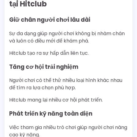
tại Hitclub
Giữ chân người chơi lâu dài
Sự đa dạng giúp người chơi không bị nhàm chán
và luôn có điều mới để khám phá.
Hitclub tạo ra sự hấp dẫn liên tục.
Tăng cơ hội trải nghiệm
Người chơi có thể thử nhiều loại hình khác nhau
để tìm ra lựa chọn phù hợp.
Hitclub mang lại nhiều cơ hội phát triển.
Phát triển kỹ năng toàn diện
Việc tham gia nhiều trò chơi giúp người chơi nâng
cao kỹ năng.