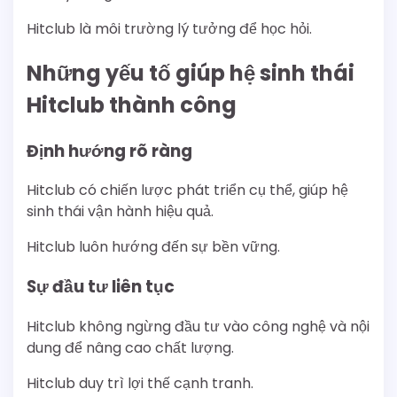
Hitclub là môi trường lý tưởng để học hỏi.
Những yếu tố giúp hệ sinh thái
Hitclub thành công
Định hướng rõ ràng
Hitclub có chiến lược phát triển cụ thể, giúp hệ
sinh thái vận hành hiệu quả.
Hitclub luôn hướng đến sự bền vững.
Sự đầu tư liên tục
Hitclub không ngừng đầu tư vào công nghệ và nội
dung để nâng cao chất lượng.
Hitclub duy trì lợi thế cạnh tranh.