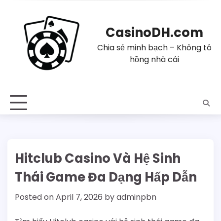
Skip
to
content
CasinoDH.com
Chia sẻ minh bạch – Không tô
hồng nhà cái
Hitclub Casino Và Hệ Sinh
Thái Game Đa Dạng Hấp Dẫn
Posted on
April 7, 2026
by
adminpbn