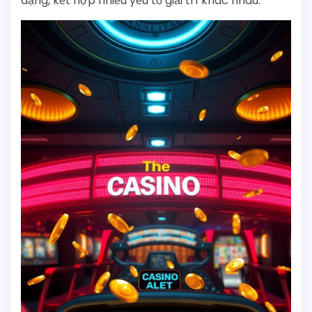
dạng, kết hợp nhiều yếu tố giải trí khác nhau.