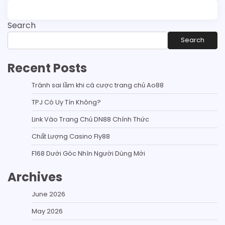
Search
Search
Recent Posts
Tránh sai lầm khi cá cược trang chủ Ao88
TPJ Có Uy Tín Không?
Link Vào Trang Chủ DN88 Chính Thức
Chất Lượng Casino Fly88
F168 Dưới Góc Nhìn Người Dùng Mới
Archives
June 2026
May 2026