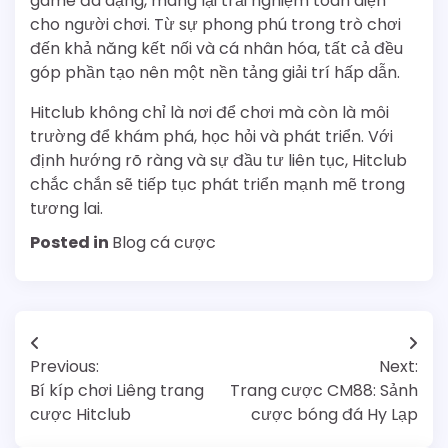
game đa dạng, mang lại trải nghiệm toàn diện
cho người chơi. Từ sự phong phú trong trò chơi
đến khả năng kết nối và cá nhân hóa, tất cả đều
góp phần tạo nên một nền tảng giải trí hấp dẫn.
Hitclub không chỉ là nơi để chơi mà còn là môi
trường để khám phá, học hỏi và phát triển. Với
định hướng rõ ràng và sự đầu tư liên tục, Hitclub
chắc chắn sẽ tiếp tục phát triển mạnh mẽ trong
tương lai.
Posted in
Blog cá cược
Post
Previous:
Next:
navigation
Bí kíp chơi Liêng trang
Trang cược CM88: Sảnh
cược Hitclub
cược bóng đá Hy Lạp