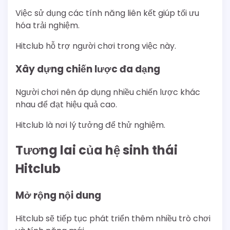
Việc sử dụng các tính năng liên kết giúp tối ưu
hóa trải nghiệm.
Hitclub hỗ trợ người chơi trong việc này.
Xây dựng chiến lược đa dạng
Người chơi nên áp dụng nhiều chiến lược khác
nhau để đạt hiệu quả cao.
Hitclub là nơi lý tưởng để thử nghiệm.
Tương lai của hệ sinh thái
Hitclub
Mở rộng nội dung
Hitclub sẽ tiếp tục phát triển thêm nhiều trò chơi