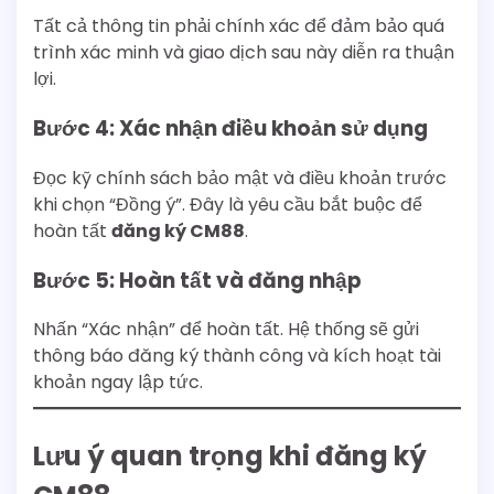
Tất cả thông tin phải chính xác để đảm bảo quá
trình xác minh và giao dịch sau này diễn ra thuận
lợi.
Bước 4: Xác nhận điều khoản sử dụng
Đọc kỹ chính sách bảo mật và điều khoản trước
khi chọn “Đồng ý”. Đây là yêu cầu bắt buộc để
hoàn tất
đăng ký CM88
.
Bước 5: Hoàn tất và đăng nhập
Nhấn “Xác nhận” để hoàn tất. Hệ thống sẽ gửi
thông báo đăng ký thành công và kích hoạt tài
khoản ngay lập tức.
Lưu ý quan trọng khi đăng ký