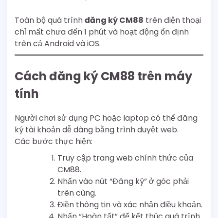
Toàn bộ quá trình
đăng ký CM88
trên điện thoại
chỉ mất chưa đến 1 phút và hoạt động ổn định
trên cả Android và iOS.
Cách đăng ký CM88 trên máy
tính
Người chơi sử dụng PC hoặc laptop có thể đăng
ký tài khoản dễ dàng bằng trình duyệt web.
Các bước thực hiện:
Truy cập trang web chính thức của
CM88.
Nhấn vào nút “Đăng ký” ở góc phải
trên cùng.
Điền thông tin và xác nhận điều khoản.
Nhấn “Hoàn tất” để kết thúc quá trình.