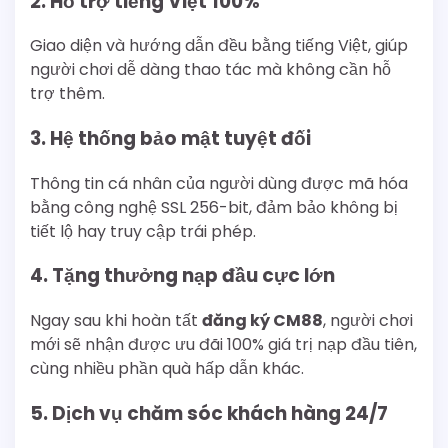
2. Hỗ trợ tiếng Việt 100%
Giao diện và hướng dẫn đều bằng tiếng Việt, giúp
người chơi dễ dàng thao tác mà không cần hỗ
trợ thêm.
3. Hệ thống bảo mật tuyệt đối
Thông tin cá nhân của người dùng được mã hóa
bằng công nghệ SSL 256-bit, đảm bảo không bị
tiết lộ hay truy cập trái phép.
4. Tặng thưởng nạp đầu cực lớn
Ngay sau khi hoàn tất
đăng ký CM88
, người chơi
mới sẽ nhận được ưu đãi 100% giá trị nạp đầu tiên,
cùng nhiều phần quà hấp dẫn khác.
5. Dịch vụ chăm sóc khách hàng 24/7