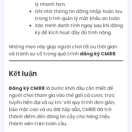
lý nhanh hơn.
Ghi nhớ thông tin đăng nhập hoặc lưu
trong trình quản lý mật khẩu an toàn.
Xác minh danh tính ngay sau khi đăng
ký để kích hoạt đầy đủ tính năng.
Những mẹo này giúp người chơi tối ưu thời gian
và tránh sự cố trong quá trình
đăng ký CM88
.
Kết luận
Đăng ký CM88
là bước khởi đầu cần thiết để
người chơi tham gia vào thế giới cá cược trực
tuyến hiện đại và uy tín. Với quy trình đơn giản,
bảo mật cao và ưu đãi hấp dẫn, CM88 đã trở
thành điểm đến đáng tin cậy cho hàng triệu
thành viên trên toàn cầu.