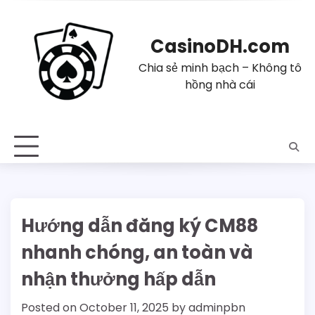
Skip
to
content
CasinoDH.com
Chia sẻ minh bạch – Không tô
hồng nhà cái
Hướng dẫn đăng ký CM88
nhanh chóng, an toàn và
nhận thưởng hấp dẫn
Posted on
October 11, 2025
by
adminpbn