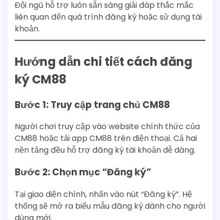
Đội ngũ hỗ trợ luôn sẵn sàng giải đáp thắc mắc
liên quan đến quá trình đăng ký hoặc sử dụng tài
khoản.
Hướng dẫn chi tiết cách đăng
ký CM88
Bước 1: Truy cập trang chủ CM88
Người chơi truy cập vào website chính thức của
CM88 hoặc tải app CM88 trên điện thoại. Cả hai
nền tảng đều hỗ trợ đăng ký tài khoản dễ dàng.
Bước 2: Chọn mục “Đăng ký”
Tại giao diện chính, nhấn vào nút “Đăng ký”. Hệ
thống sẽ mở ra biểu mẫu đăng ký dành cho người
dùng mới.