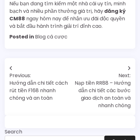
Nếu bạn đang tìm kiếm một nhà cái uy tín, minh
bạch và nhiều phần thưởng giá trị, hãy
đăng ký
CM88
ngay hôm nay để nhận ưu đãi độc quyền
và bắt đầu hành trình giải trí đỉnh cao.
Posted in
Blog cá cược
Post
Previous:
Next:
navigation
Hướng dẫn chi tiết cách
Nạp tiền RR88 – Hướng
rút tiền F168 nhanh
dẫn chi tiết các bước
chóng và an toàn
giao dịch an toàn và
nhanh chóng
Search