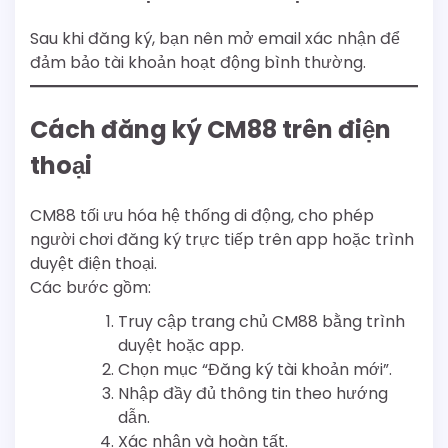
Sau khi đăng ký, bạn nên mở email xác nhận để
đảm bảo tài khoản hoạt động bình thường.
Cách đăng ký CM88 trên điện
thoại
CM88 tối ưu hóa hệ thống di động, cho phép
người chơi đăng ký trực tiếp trên app hoặc trình
duyệt điện thoại.
Các bước gồm:
Truy cập trang chủ CM88 bằng trình
duyệt hoặc app.
Chọn mục “Đăng ký tài khoản mới”.
Nhập đầy đủ thông tin theo hướng
dẫn.
Xác nhận và hoàn tất.