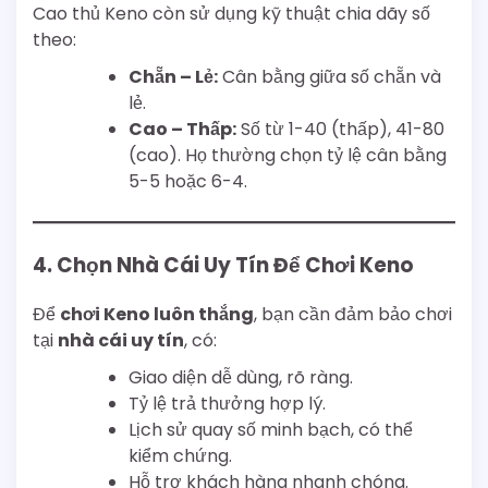
Cao thủ Keno còn sử dụng kỹ thuật chia dãy số
theo:
Chẵn – Lẻ:
Cân bằng giữa số chẵn và
lẻ.
Cao – Thấp:
Số từ 1-40 (thấp), 41-80
(cao). Họ thường chọn tỷ lệ cân bằng
5-5 hoặc 6-4.
4. Chọn Nhà Cái Uy Tín Để Chơi Keno
Để
chơi Keno luôn thắng
, bạn cần đảm bảo chơi
tại
nhà cái uy tín
, có:
Giao diện dễ dùng, rõ ràng.
Tỷ lệ trả thưởng hợp lý.
Lịch sử quay số minh bạch, có thể
kiểm chứng.
Hỗ trợ khách hàng nhanh chóng.