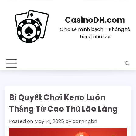
Skip
to
content
CasinoDH.com
Chia sẻ minh bạch – Không tô
hồng nhà cái
Bí Quyết Chơi Keno Luôn
Thắng Từ Cao Thủ Lão Làng
Posted on
May 14, 2025
by
adminpbn