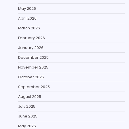
May 2026
April 2026
March 2026
February 2026
January 2026
December 2025
November 2025
October 2025
September 2025
August 2025
July 2025
June 2025
May 2025