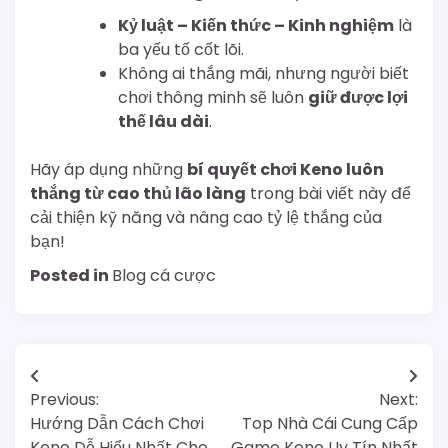
Kỷ luật – Kiến thức – Kinh nghiệm
là
ba yếu tố cốt lõi.
Không ai thắng mãi, nhưng người biết
chơi thông minh sẽ luôn
giữ được lợi
thế lâu dài
.
Hãy áp dụng những
bí quyết chơi Keno luôn
thắng từ cao thủ lão làng
trong bài viết này để
cải thiện kỹ năng và nâng cao tỷ lệ thắng của
bạn!
Posted in
Blog cá cược
Post
Previous:
Next:
navigation
Hướng Dẫn Cách Chơi
Top Nhà Cái Cung Cấp
Keno Dễ Hiểu Nhất Cho
Game Keno Uy Tín Nhất