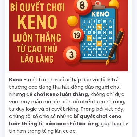
Keno
– một trò chơi xổ số hấp dẫn với tỷ lệ trả
thưởng cao đang thu hút đông đảo người chơi.
Nhưng để
chơi Keno luôn thắng
, không chỉ dựa
vào may mắn mà còn cần có chiến lược rõ ràng,
tư duy logic và bí quyết riêng. Trong bài viết này,
chúng tôi sẽ chia sẻ những
bí quyết chơi Keno
luôn thắng từ các cao thủ lão làng
, giúp bạn tự
tin hơn trong từng lần cược.