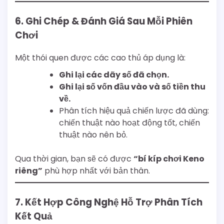
6. Ghi Chép & Đánh Giá Sau Mỗi Phiên
Chơi
Một thói quen được các cao thủ áp dụng là:
Ghi lại các dãy số đã chọn.
Ghi lại số vốn đầu vào và số tiền thu
về.
Phân tích hiệu quả chiến lược đã dùng:
chiến thuật nào hoạt động tốt, chiến
thuật nào nên bỏ.
Qua thời gian, bạn sẽ có được
“bí kíp chơi Keno
riêng”
phù hợp nhất với bản thân.
7. Kết Hợp Công Nghệ Hỗ Trợ Phân Tích
Kết Quả