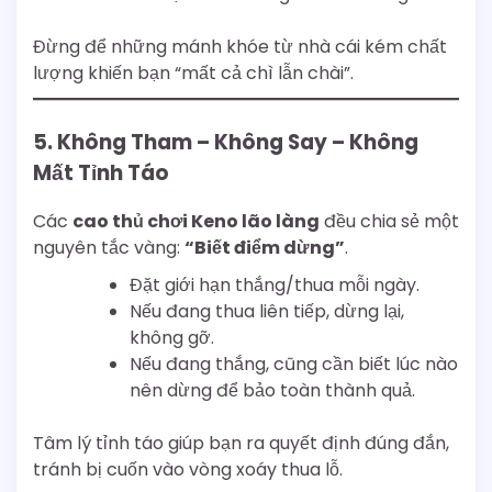
Đừng để những mánh khóe từ nhà cái kém chất
lượng khiến bạn “mất cả chì lẫn chài”.
5. Không Tham – Không Say – Không
Mất Tỉnh Táo
Các
cao thủ chơi Keno lão làng
đều chia sẻ một
nguyên tắc vàng:
“Biết điểm dừng”
.
Đặt giới hạn thắng/thua mỗi ngày.
Nếu đang thua liên tiếp, dừng lại,
không gỡ.
Nếu đang thắng, cũng cần biết lúc nào
nên dừng để bảo toàn thành quả.
Tâm lý tỉnh táo giúp bạn ra quyết định đúng đắn,
tránh bị cuốn vào vòng xoáy thua lỗ.