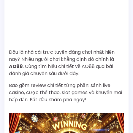
Đâu là nhà cái trực tuyến đáng chơi nhất hiện
nay? Nhiều người chơi khẳng định đó chính là
AO88
. Cùng tìm hiểu chi tiết về AO88 qua bài
đánh giá chuyên sâu dưới đây.
Bao gồm review chi tiết từng phần: sảnh live
casino, cược thể thao, slot games và khuyến mãi
hấp dẫn. Bắt đầu khám phá ngay!