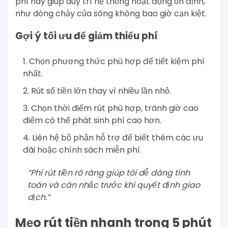
phí này giúp duy trì hệ thống hoạt động ổn định,
như dòng chảy của sông không bao giờ cạn kiệt.
Gợi ý tối ưu để giảm thiểu phí
Chọn phương thức phù hợp để tiết kiệm phí
nhất.
Rút số tiền lớn thay vì nhiều lần nhỏ.
Chọn thời điểm rút phù hợp, tránh giờ cao
điểm có thể phát sinh phí cao hơn.
Liên hệ bộ phận hỗ trợ để biết thêm các ưu
đãi hoặc chính sách miễn phí.
“Phí rút tiền rõ ràng giúp tôi dễ dàng tính
toán và cân nhắc trước khi quyết định giao
dịch.”
Mẹo rút tiền nhanh trong 5 phút