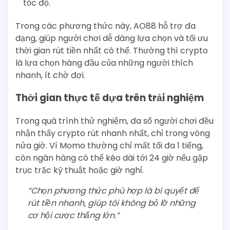
tốc độ.
Trong các phương thức này, AO88 hỗ trợ đa
dạng, giúp người chơi dễ dàng lựa chọn và tối ưu
thời gian rút tiền nhất có thể. Thường thì crypto
là lựa chọn hàng đầu của những người thích
nhanh, ít chờ đợi.
Thời gian thực tế dựa trên trải nghiệm
Trong quá trình thử nghiệm, đa số người chơi đều
nhận thấy crypto rút nhanh nhất, chỉ trong vòng
nửa giờ. Ví Momo thường chỉ mất tối đa 1 tiếng,
còn ngân hàng có thể kéo dài tới 24 giờ nếu gặp
trục trặc kỹ thuật hoặc giờ nghỉ.
“Chọn phương thức phù hợp là bí quyết để
rút tiền nhanh, giúp tôi không bỏ lỡ những
cơ hội cược thắng lớn.”