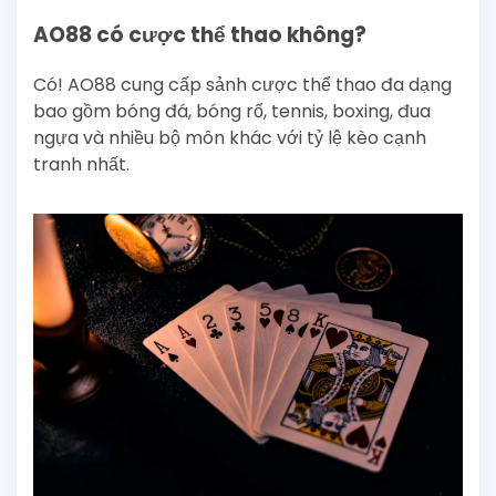
AO88 có cược thể thao không?
Có! AO88 cung cấp sảnh cược thể thao đa dạng
bao gồm bóng đá, bóng rổ, tennis, boxing, đua
ngựa và nhiều bộ môn khác với tỷ lệ kèo cạnh
tranh nhất.