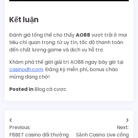
Kết luận
Đánh giá tổng thể cho thấy
AO88
vượt trội ở mọi
tiêu chí quan trọng: từ uy tín, tốc độ thanh toán
đến chất lượng game và dịch vụ hỗ trợ.
Khám phá thế giới giải trí AO88 ngay bây giờ tại
casinodh.com
. Đăng ký miễn phí, bonus chào
mừng đang chờ!
Posted in
Blog cá cược
Post
Previous:
Next:
navigation
F8BET casino đổi thưởng
Sảnh Casino Live cổng