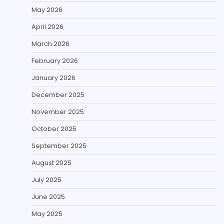
May 2026
April 2026
March 2026
February 2026
January 2026
December 2025
November 2025
October 2025
September 2025
August 2025
July 2025
June 2025
May 2025