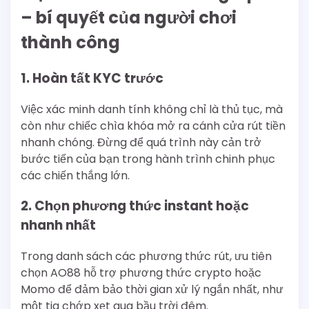
– bí quyết của người chơi
thành công
1. Hoàn tất KYC trước
Việc xác minh danh tính không chỉ là thủ tục, mà
còn như chiếc chìa khóa mở ra cánh cửa rút tiền
nhanh chóng. Đừng để quá trình này cản trở
bước tiến của bạn trong hành trình chinh phục
các chiến thắng lớn.
2. Chọn phương thức instant hoặc
nhanh nhất
Trong danh sách các phương thức rút, ưu tiên
chọn AO88 hỗ trợ phương thức crypto hoặc
Momo để đảm bảo thời gian xử lý ngắn nhất, như
một tia chớp xẹt qua bầu trời đêm.