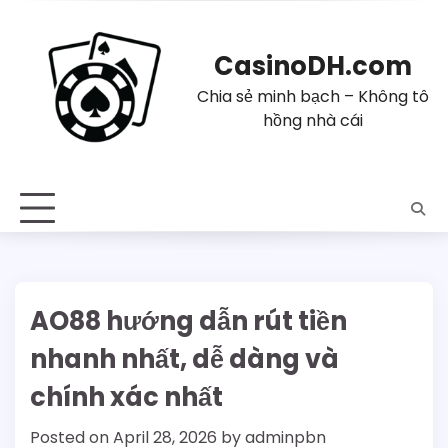
Skip
to
content
CasinoDH.com
Chia sẻ minh bạch – Không tô
hồng nhà cái
AO88 hướng dẫn rút tiền
nhanh nhất, dễ dàng và
chính xác nhất
Posted on
April 28, 2026
by
adminpbn