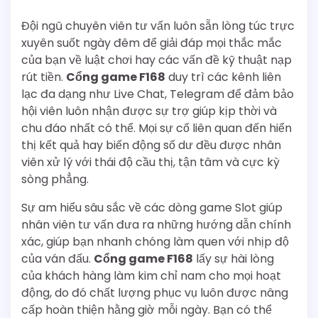
Đội ngũ chuyên viên tư vấn luôn sẵn lòng túc trực
xuyên suốt ngày đêm để giải đáp mọi thắc mắc
của bạn về luật chơi hay các vấn đề kỹ thuật nạp
rút tiền.
Cổng game F168
duy trì các kênh liên
lạc đa dạng như Live Chat, Telegram để đảm bảo
hội viên luôn nhận được sự trợ giúp kịp thời và
chu đáo nhất có thể. Mọi sự cố liên quan đến hiển
thị kết quả hay biến động số dư đều được nhân
viên xử lý với thái độ cầu thị, tận tâm và cực kỳ
sòng phẳng.
Sự am hiểu sâu sắc về các dòng game Slot giúp
nhân viên tư vấn đưa ra những hướng dẫn chính
xác, giúp bạn nhanh chóng làm quen với nhịp độ
của ván đấu.
Cổng game F168
lấy sự hài lòng
của khách hàng làm kim chỉ nam cho mọi hoạt
động, do đó chất lượng phục vụ luôn được nâng
cấp hoàn thiện hằng giờ mỗi ngày. Bạn có thể