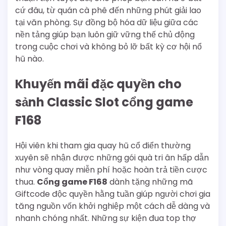
cứ đâu, từ quán cà phê đến những phút giải lao
tại văn phòng. Sự đồng bộ hóa dữ liệu giữa các
nền tảng giúp bạn luôn giữ vững thế chủ động
trong cuộc chơi và không bỏ lỡ bất kỳ cơ hội nổ
hũ nào.
Khuyến mãi đặc quyền cho
sảnh Classic Slot cổng game
F168
Hội viên khi tham gia quay hũ cổ điển thường
xuyên sẽ nhận được những gói quà tri ân hấp dẫn
như vòng quay miễn phí hoặc hoàn trả tiền cược
thua.
Cổng game F168
dành tặng những mã
Giftcode độc quyền hằng tuần giúp người chơi gia
tăng nguồn vốn khởi nghiệp một cách dễ dàng và
nhanh chóng nhất. Những sự kiện đua top thợ