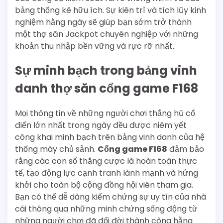
bảng thống kê hữu ích. Sự kiên trì và tích lũy kinh
nghiệm hằng ngày sẽ giúp bạn sớm trở thành
một thợ săn Jackpot chuyên nghiệp với những
khoản thu nhập bền vững và rực rỡ nhất.
Sự minh bạch trong bảng vinh
danh thợ săn cổng game F168
Mọi thông tin về những người chơi thắng hũ cổ
điển lớn nhất trong ngày đều được niêm yết
công khai minh bạch trên bảng vinh danh của hệ
thống máy chủ sảnh.
Cổng game F168
đảm bảo
rằng các con số thắng cược là hoàn toàn thực
tế, tạo động lực cạnh tranh lành mạnh và hứng
khởi cho toàn bộ cộng đồng hội viên tham gia.
Bạn có thể dễ dàng kiểm chứng sự uy tín của nhà
cái thông qua những minh chứng sống động từ
những người chơi đã đổi đời thành công hằng