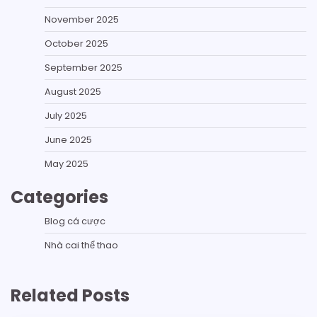
November 2025
October 2025
September 2025
August 2025
July 2025
June 2025
May 2025
Categories
Blog cá cược
Nhà cai thể thao
Related Posts