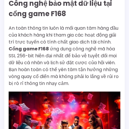
Công nghệ bảo mật dữ liệu tại
cổng game F168
An toàn thông tin luôn là mối quan tâm hàng đầu
của khách hàng khi tham gia các hoạt động giải
trí trực tuyến có tính chất giao dịch tài chính.
Cổng game F168
ứng dụng công nghệ mã hóa
SSL 256-bit hiện đại nhất để bảo vệ tuyệt đối mọi
dữ liệu cá nhân và lịch sử đặt cược của hội viên.
Bạn hoàn toàn có thể yên tâm tận hưởng những
vòng quay cổ điển mà không phải lo lắng về rủi ro
bị rò rỉ thông tin nhạy cảm.