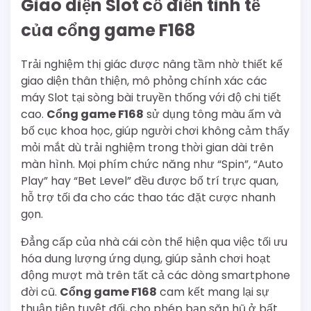
Giao diện Slot cổ điển tinh tế
của cổng game F168
Trải nghiệm thị giác được nâng tầm nhờ thiết kế
giao diện thân thiện, mô phỏng chính xác các
máy Slot tại sòng bài truyền thống với độ chi tiết
cao.
Cổng game F168
sử dụng tông màu ấm và
bố cục khoa học, giúp người chơi không cảm thấy
mỏi mắt dù trải nghiệm trong thời gian dài trên
màn hình. Mọi phím chức năng như “Spin”, “Auto
Play” hay “Bet Level” đều được bố trí trực quan,
hỗ trợ tối đa cho các thao tác đặt cược nhanh
gọn.
Đẳng cấp của nhà cái còn thể hiện qua việc tối ưu
hóa dung lượng ứng dụng, giúp sảnh chơi hoạt
động mượt mà trên tất cả các dòng smartphone
đời cũ.
Cổng game F168
cam kết mang lại sự
thuận tiện tuyệt đối, cho phép bạn săn hũ ở bất