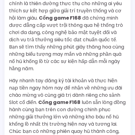
chính là thiên đường thực thụ cho những ai yêu
thích sự kết hợp giữa giải trí truyền thống và cơ
hội làm giàu.
Cổng game F168
đã chứng minh
được đẳng cấp vượt trội thông qua hệ thống trò
chơi đa dạng, công nghệ bảo mật tuyệt đối và
dịch vụ trả thưởng siêu tốc đạt chuẩn quốc tế.
Bạn sẽ tìm thấy những phút giây thăng hoa cùng
những biểu tượng may mắn và những phần quà
nổ hũ khổng lồ từ các sự kiện hấp dẫn mỗi ngày
hằng năm.
Hãy nhanh tay đăng ký tài khoản và thực hiện
nạp tiền ngay hôm nay để nhận về những ưu đãi
chào mừng vô cùng giá trị dành riêng cho sảnh
Slot cổ điển.
Cổng game F168
luôn sẵn lòng đồng
hành cùng bạn trên con đường chinh phục
những giải thưởng lớn và những kho báu nổ hũ
khổng lồ nhất thị trường hiện nay và tương lai.
Chúc bạn có những phiên quay hũ thành công,