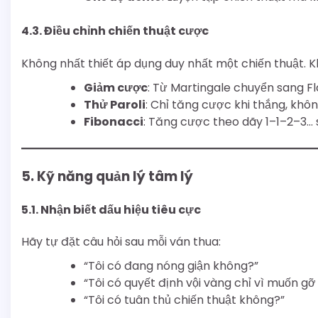
4.3. Điều chỉnh chiến thuật cược
Không nhất thiết áp dụng duy nhất một chiến thuật. Kh
Giảm cược
: Từ Martingale chuyển sang Fl
Thử Paroli
: Chỉ tăng cược khi thắng, khôn
Fibonacci
: Tăng cược theo dãy 1–1–2–3… s
5. Kỹ năng quản lý tâm lý
5.1. Nhận biết dấu hiệu tiêu cực
Hãy tự đặt câu hỏi sau mỗi ván thua:
“Tôi có đang nóng giận không?”
“Tôi có quyết định vội vàng chỉ vì muốn g
“Tôi có tuân thủ chiến thuật không?”