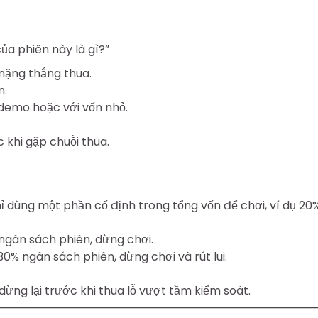
ủa phiên này là gì?”
t nặng thắng thua.
n.
 demo hoặc với vốn nhỏ.
 khi gặp chuỗi thua.
hỉ dùng một phần cố định trong tổng vốn để chơi, ví dụ 20
 ngân sách phiên, dừng chơi.
–30% ngân sách phiên, dừng chơi và rút lui.
dừng lại trước khi thua lỗ vượt tầm kiểm soát.