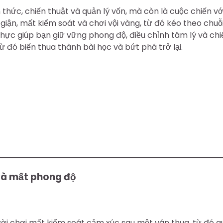
 thức, chiến thuật và quản lý vốn, mà còn là cuộc chiến vớ
ức giận, mất kiểm soát và chơi vội vàng, từ đó kéo theo chuỗ
 thực giúp bạn giữ vững phong độ, điều chỉnh tâm lý và chi
từ đó biến thua thành bài học và bứt phá trở lại.
 và mất phong độ
gười chơi mất kiểm soát cảm xúc sau một ván thua, từ đó q