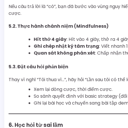
Nếu câu trả lời là “có”, bạn đã bước vào vùng nguy h
cược.
5.2. Thực hành chánh niệm (Mindfulness)
Hít thở 4 giây
: Hít vào 4 giây, thở ra 4 giây
Ghi chép nhật ký tâm trạng
: Viết nhanh 
Quan sát không phán xét
: Chấp nhận th
5.3. Đặt câu hỏi phản biện
Thay vì nghĩ “Tôi thua vì…”, hãy hỏi “Lần sau tôi có thể
Xem lại dòng cược, thời điểm cược.
So sánh quyết định với basic strategy (đối
Ghi lại bài học và chuyển sang bài tập de
6. Học hỏi từ sai lầm