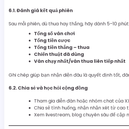
6.1. Đánh giá kết quả phiên
Sau mỗi phiên, dù thua hay thắng, hãy dành 5–10 phút
Tổng số ván chơi
Tổng tiền cược
Tổng tiền thắng – thua
Chiến thuật đã dùng
Ván chạy nhất/ván thua liên tiếp nhất
Ghi chép giúp bạn nhận diện đâu là quyết định tốt, đâu 
6.2. Chia sẻ và học hỏi cộng đồng
Tham gia diễn đàn hoặc nhóm chat của X
Chia sẻ tình huống, nhận nhận xét từ cao t
Xem livestream, blog chuyên sâu để cập 