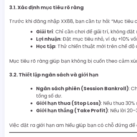
3.1. Xác định mục tiêu rõ ràng
Trước khi đăng nhập XX88, bạn cần tự hỏi: “Mục tiêu c
Giải trí
: Chỉ cần chơi để giải trí, không đặ
Lợi nhuận
: Đặt mục tiêu nhỏ, ví dụ +10% vố
Học tập
: Thử chiến thuật mới trên chế độ
Mục tiêu rõ ràng giúp bạn không bị cuốn theo cảm xúc
3.2. Thiết lập ngân sách và giới hạn
Ngân sách phiên (Session Bankroll)
: C
tổng số dư.
Giới hạn thua (Stop Loss)
: Nếu thua 30%
Giới hạn thắng (Take Profit)
: Nếu lời 20
Việc đặt ra giới hạn am hiểu giúp bạn có chỗ đứng để 