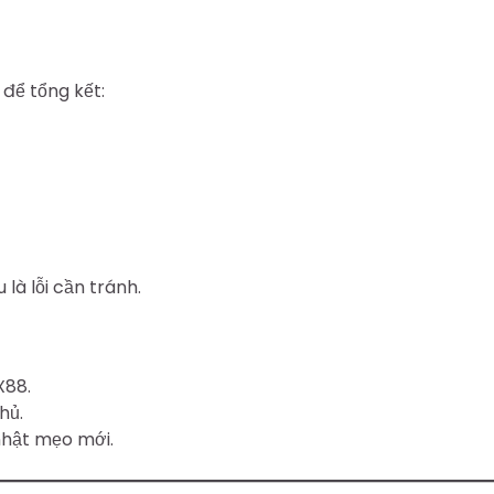
 để tổng kết:
là lỗi cần tránh.
X88.
hủ.
nhật mẹo mới.