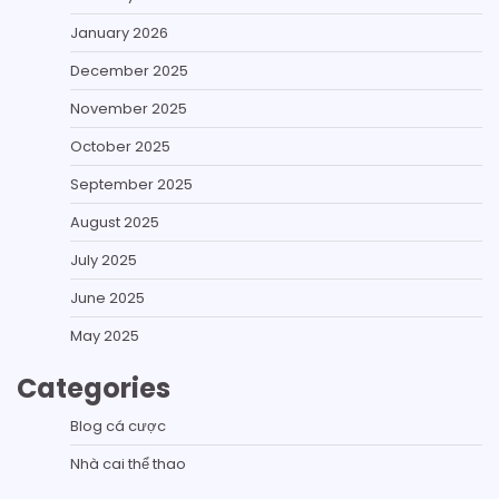
January 2026
December 2025
November 2025
October 2025
September 2025
August 2025
July 2025
June 2025
May 2025
Categories
Blog cá cược
Nhà cai thể thao