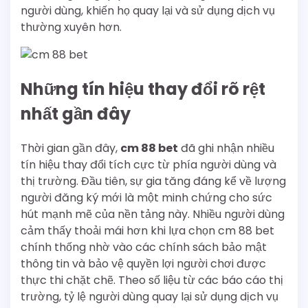
người dùng, khiến họ quay lại và sử dụng dịch vụ
thường xuyên hơn.
Những tín hiệu thay đổi rõ rệt
nhất gần đây
Thời gian gần đây,
cm 88 bet
đã ghi nhận nhiều
tín hiệu thay đổi tích cực từ phía người dùng và
thị trường. Đầu tiên, sự gia tăng đáng kể về lượng
người đăng ký mới là một minh chứng cho sức
hút mạnh mẽ của nền tảng này. Nhiều người dùng
cảm thấy thoải mái hơn khi lựa chọn cm 88 bet
chính thống nhờ vào các chính sách bảo mật
thông tin và bảo vệ quyền lợi người chơi được
thực thi chặt chẽ. Theo số liệu từ các báo cáo thị
trường, tỷ lệ người dùng quay lại sử dụng dịch vụ