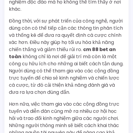
nghiệm độc đáo mà họ không thể tìm thấy ở nơi
khác.
Đồng thời, với sự phát triển của công nghệ, người
dùng còn có thể tiếp cận các thông tin phân tích
và thống kê để đưa ra quyết định cá cược chính
xác hơn. Điều này giúp họ tối ưu hóa khả năng
chiến thắng và giảm thiểu rủi ro.
cm 88 bet an
toàn
không chỉ là nơi để giải trí mà còn là một
công cụ hữu ích cho những ai biết cách tận dụng.
Người dùng có thể tham gia vào các cộng đồng
trực tuyến để chia sẻ kinh nghiệm và chiến lược
cá cược, từ đó cải thiện khả năng đánh giá và
đưa ra lựa chọn đúng đắn.
Hơn nữa, việc tham gia vào các cộng đồng trực
tuyến và diễn đàn cũng mở ra nhiều cơ hội học
hỏi và trao đổi kinh nghiệm giữa các người chơi.
Những người thông minh sẽ biết cách khai thác
những nguồn tài nguyên này để nâng cao khả