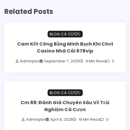
Related Posts
BLOG CÁ CƯỢC
Cam Kết Công Bằng Minh Bạch Khi Chơi
Casino Nhà Cái 678vip
Adminpbn
September 7, 2025
9 Min Read
0
BLOG CÁ CƯỢC
Cm 88: Đánh Giá Chuyên Sâu Về Trải
Nghiệm Cá Cược
Adminpbn
April 8, 2026
19 Min Read
0