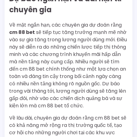
chuyên gia
Về mặt ngắn hạn, các chuyên gia dự đoán rằng
cm 88 bet
sẽ tiếp tục tăng trưởng mạnh mẽ nhờ
vào sự gia tăng trong lượng người dùng mới. Điều
này sẽ diễn ra do những chiến lược tiếp thị thông
minh và các chương trình khuyến mãi hấp dẫn
mà nền tảng này cung cấp. Nhiều người sẽ tìm
đến cm 88 bet chính thống như một lựa chọn an
toàn và đáng tin cậy trong bối cảnh ngày càng
có nhiều nền tảng không rõ nguồn gốc. Dự báo
trong vài tháng tới, lượng người dùng sẽ tăng lên
gấp đôi, nhờ vào các chiến dịch quảng bá và sự
kiện lớn mà cm 88 bet tổ chức.
Về lâu dài, chuyên gia dự đoán rằng cm 88 bet sẽ
có khả năng mở rộng ra thị trường quốc tế, tạo
cơ hội cho những người chơi tại các khu vực