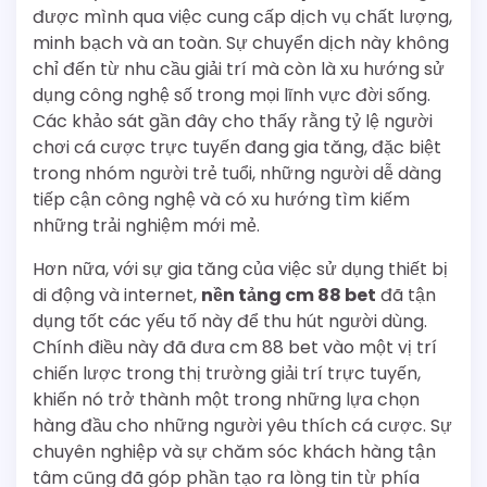
được mình qua việc cung cấp dịch vụ chất lượng,
minh bạch và an toàn. Sự chuyển dịch này không
chỉ đến từ nhu cầu giải trí mà còn là xu hướng sử
dụng công nghệ số trong mọi lĩnh vực đời sống.
Các khảo sát gần đây cho thấy rằng tỷ lệ người
chơi cá cược trực tuyến đang gia tăng, đặc biệt
trong nhóm người trẻ tuổi, những người dễ dàng
tiếp cận công nghệ và có xu hướng tìm kiếm
những trải nghiệm mới mẻ.
Hơn nữa, với sự gia tăng của việc sử dụng thiết bị
di động và internet,
nền tảng cm 88 bet
đã tận
dụng tốt các yếu tố này để thu hút người dùng.
Chính điều này đã đưa cm 88 bet vào một vị trí
chiến lược trong thị trường giải trí trực tuyến,
khiến nó trở thành một trong những lựa chọn
hàng đầu cho những người yêu thích cá cược. Sự
chuyên nghiệp và sự chăm sóc khách hàng tận
tâm cũng đã góp phần tạo ra lòng tin từ phía