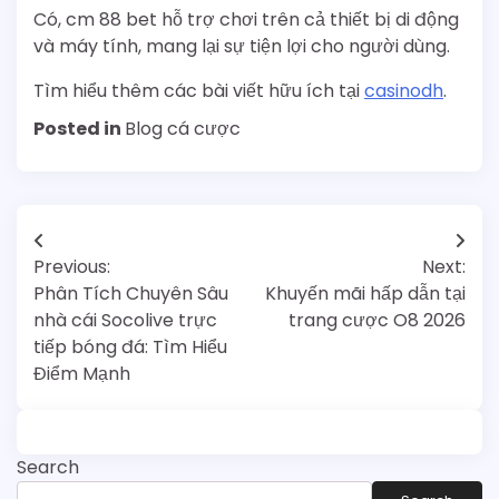
Có, cm 88 bet hỗ trợ chơi trên cả thiết bị di động
và máy tính, mang lại sự tiện lợi cho người dùng.
Tìm hiểu thêm các bài viết hữu ích tại
casinodh
.
Posted in
Blog cá cược
Post
Previous:
Next:
navigation
Phân Tích Chuyên Sâu
Khuyến mãi hấp dẫn tại
nhà cái Socolive trực
trang cược O8 2026
tiếp bóng đá: Tìm Hiểu
Điểm Mạnh
Search