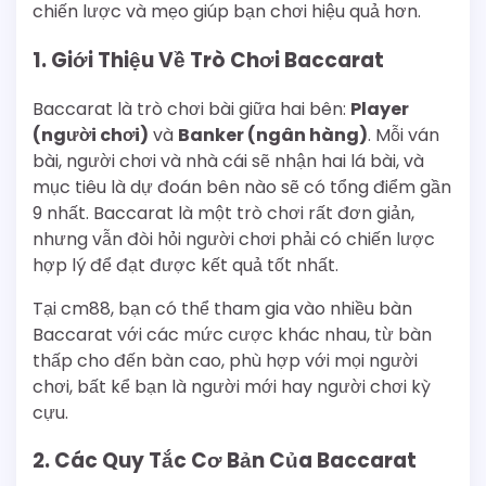
chiến lược và mẹo giúp bạn chơi hiệu quả hơn.
1. Giới Thiệu Về Trò Chơi Baccarat
Baccarat là trò chơi bài giữa hai bên:
Player
(người chơi)
và
Banker (ngân hàng)
. Mỗi ván
bài, người chơi và nhà cái sẽ nhận hai lá bài, và
mục tiêu là dự đoán bên nào sẽ có tổng điểm gần
9 nhất. Baccarat là một trò chơi rất đơn giản,
nhưng vẫn đòi hỏi người chơi phải có chiến lược
hợp lý để đạt được kết quả tốt nhất.
Tại cm88, bạn có thể tham gia vào nhiều bàn
Baccarat với các mức cược khác nhau, từ bàn
thấp cho đến bàn cao, phù hợp với mọi người
chơi, bất kể bạn là người mới hay người chơi kỳ
cựu.
2. Các Quy Tắc Cơ Bản Của Baccarat