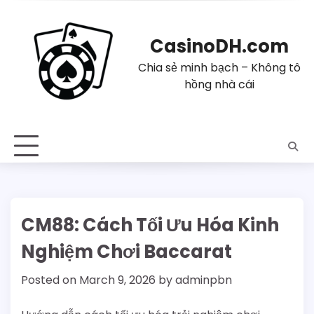
Skip
to
content
CasinoDH.com
Chia sẻ minh bạch – Không tô
hồng nhà cái
CM88: Cách Tối Ưu Hóa Kinh
Nghiệm Chơi Baccarat
Posted on
March 9, 2026
by
adminpbn