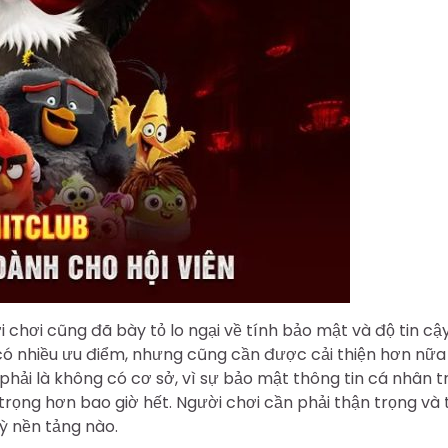
 chơi cũng đã bày tỏ lo ngại về tính bảo mật và độ tin cậ
có nhiều ưu điểm, nhưng cũng cần được cải thiện hơn nữa
phải là không có cơ sở, vì sự bảo mật thông tin cá nhân 
rọng hơn bao giờ hết. Người chơi cần phải thận trọng và 
ỳ nền tảng nào.