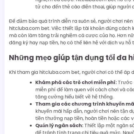
tử cho đến thẻ cào điện thoại, giúp ngườ
Để đảm bảo quá trình diễn ra suôn sẻ, người chơi nên 
hitcluba.com bet. Việc thiết lập tài khoản đúng cách
mà còn làm tăng trải nghiệm cá cược của họ. Hơn nữa
đăng ký hay nạp tiền, họ có thể liên hệ với dịch vụ h
Những mẹo giúp tận dụng tối đa h
Khi tham gia hitcluba.com bet, người chơi có thể áp 
Khám phá các trò chơi miễn phí:
Trước k
miễn phí để làm quen với cách chơi và các 
tăng cường hiểu biết về hệ thống.
Tham gia các chương trình khuyến mã
khuyến mãi hấp dẫn, người chơi nên tận 
tiền thưởng nạp tiền, hoàn tiền hoặc các 
Quản lý ngân sách:
Thiết lập một ngân s
để tránh tình trạng chi tiêu quá mức. Ngườ