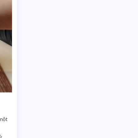
 một
ử