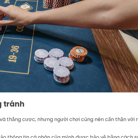
g tránh
rí và thắng cược, nhưng người chơi cũng nên cẩn thận với
ảo thông tin cá nhân của mình được bảo vệ bằng cách s