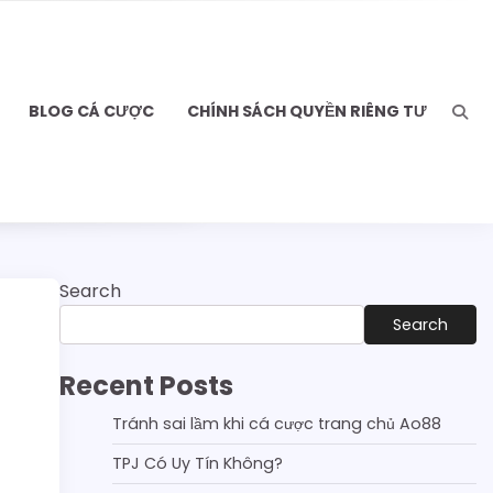
BLOG CÁ CƯỢC
CHÍNH SÁCH QUYỀN RIÊNG TƯ
Search
Search
Recent Posts
Tránh sai lầm khi cá cược trang chủ Ao88
TPJ Có Uy Tín Không?