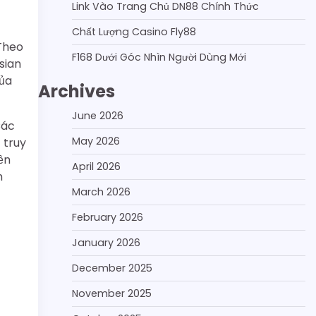
Link Vào Trang Chủ DN88 Chính Thức
Chất Lượng Casino Fly88
 Theo
F168 Dưới Góc Nhìn Người Dùng Mới
sian
của
Archives
June 2026
Các
May 2026
 truy
ền
April 2026
m
March 2026
February 2026
January 2026
December 2025
November 2025