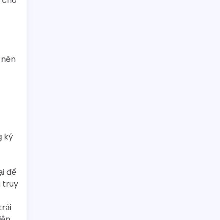
u cho
 nên
g ký
ại để
 truy
rải
iện