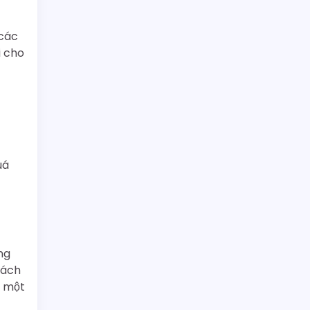
 các
i cho
uá
ng
sách
c một