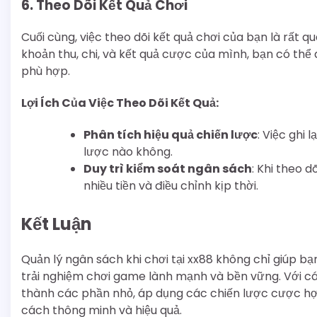
6.
Theo Dõi Kết Quả Chơi
Cuối cùng, việc theo dõi kết quả chơi của bạn là rất 
khoản thu, chi, và kết quả cược của mình, bạn có thể
phù hợp.
Lợi Ích Của Việc Theo Dõi Kết Quả:
Phân tích hiệu quả chiến lược
: Việc ghi 
lược nào không.
Duy trì kiểm soát ngân sách
: Khi theo 
nhiều tiền và điều chỉnh kịp thời.
Kết Luận
Quản lý ngân sách khi chơi tại xx88 không chỉ giúp 
trải nghiệm chơi game lành mạnh và bền vững. Với cá
thành các phần nhỏ, áp dụng các chiến lược cược hợp 
cách thông minh và hiệu quả.