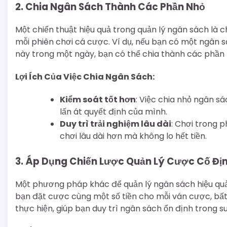
2.
Chia Ngân Sách Thành Các Phần Nhỏ
Một chiến thuật hiệu quả trong quản lý ngân sách là
mỗi phiên chơi cá cược. Ví dụ, nếu bạn có một ngân sá
này trong một ngày, bạn có thể chia thành các phần
Lợi Ích Của Việc Chia Ngân Sách:
Kiểm soát tốt hơn
: Việc chia nhỏ ngân s
lấn át quyết định của mình.
Duy trì trải nghiệm lâu dài
: Chơi trong 
chơi lâu dài hơn mà không lo hết tiền.
3.
Áp Dụng Chiến Lược Quản Lý Cược Cố Đị
Một phương pháp khác để quản lý ngân sách hiệu quả 
bạn đặt cược cùng một số tiền cho mỗi ván cược, bất
thực hiện, giúp bạn duy trì ngân sách ổn định trong su