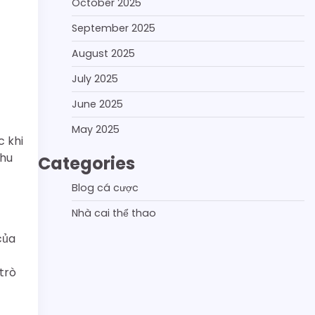
October 2025
September 2025
August 2025
July 2025
June 2025
May 2025
c khi
nhu
Categories
Blog cá cược
Nhà cai thể thao
của
trò