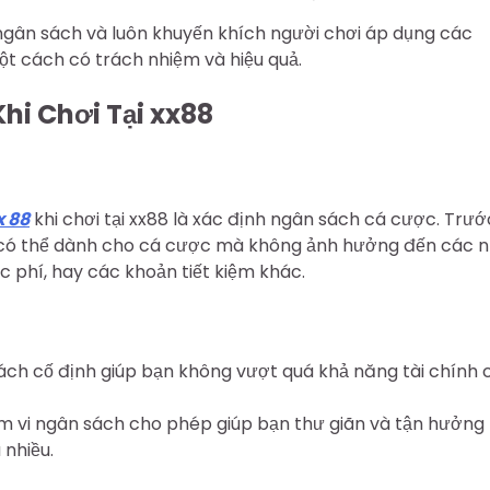
 ngân sách và luôn khuyến khích người chơi áp dụng các
t cách có trách nhiệm và hiệu quả.
hi Chơi Tại xx88
x 88
khi chơi tại xx88 là xác định ngân sách cá cược. Trướ
n có thể dành cho cá cược mà không ảnh hưởng đến các 
ọc phí, hay các khoản tiết kiệm khác.
sách cố định giúp bạn không vượt quá khả năng tài chính 
ạm vi ngân sách cho phép giúp bạn thư giãn và tận hưởng 
 nhiều.