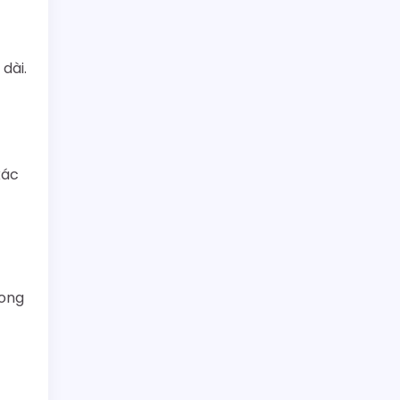
 dài.
xác
rong