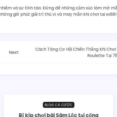
ch nhiệm và sự tỉnh táo. Đừng để những cảm xúc làm mờ mắ
hững giờ phút giải trí thú vị và may mắn khi chơi tại xx88!
Cách Tăng Cơ Hội Chiến Thắng Khi Chơi 
Next:
Roulette Tại 7
BLOG CÁ CƯỢC
Bí kíp chơi bài Sâm Lốc tại cổng