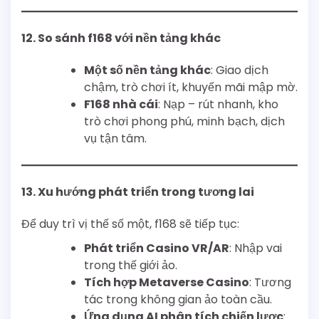
12. So sánh f168 với nền tảng khác
Một số nền tảng khác
: Giao dịch
chậm, trò chơi ít, khuyến mãi mập mờ.
F168 nhà cái
: Nạp – rút nhanh, kho
trò chơi phong phú, minh bạch, dịch
vụ tận tâm.
13. Xu hướng phát triển trong tương lai
Để duy trì vị thế số một, f168 sẽ tiếp tục:
Phát triển Casino VR/AR
: Nhập vai
trong thế giới ảo.
Tích hợp Metaverse Casino
: Tương
tác trong không gian ảo toàn cầu.
Ứng dụng AI phân tích chiến lược
: