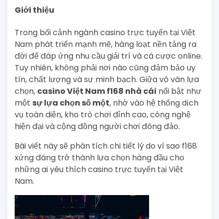
Giới thiệu
Trong bối cảnh ngành casino trực tuyến tại Việt
Nam phát triển mạnh mẽ, hàng loạt nền tảng ra
đời để đáp ứng nhu cầu giải trí và cá cược online.
Tuy nhiên, không phải nơi nào cũng đảm bảo uy
tín, chất lượng và sự minh bạch. Giữa vô vàn lựa
chọn,
casino Việt Nam f168 nhà cái
nổi bật như
một
sự lựa chọn số một
, nhờ vào hệ thống dịch
vụ toàn diện, kho trò chơi đỉnh cao, công nghệ
hiện đại và cộng đồng người chơi đông đảo.
Bài viết này sẽ phân tích chi tiết lý do vì sao f168
xứng đáng trở thành lựa chọn hàng đầu cho
những ai yêu thích casino trực tuyến tại Việt
Nam.