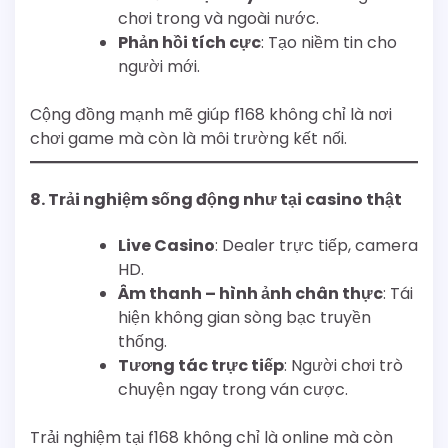
chơi trong và ngoài nước.
Phản hồi tích cực
: Tạo niềm tin cho
người mới.
Cộng đồng mạnh mẽ giúp f168 không chỉ là nơi
chơi game mà còn là môi trường kết nối.
8. Trải nghiệm sống động như tại casino thật
Live Casino
: Dealer trực tiếp, camera
HD.
Âm thanh – hình ảnh chân thực
: Tái
hiện không gian sòng bạc truyền
thống.
Tương tác trực tiếp
: Người chơi trò
chuyện ngay trong ván cược.
Trải nghiệm tại f168 không chỉ là online mà còn