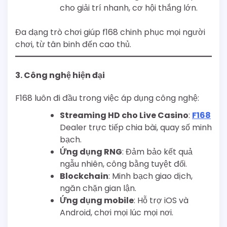
cho giải trí nhanh, cơ hội thắng lớn.
Đa dạng trò chơi giúp f168 chinh phục mọi người
chơi, từ tân binh đến cao thủ.
3. Công nghệ hiện đại
F168 luôn đi đầu trong việc áp dụng công nghệ:
Streaming HD cho Live Casino
:
F168
Dealer trực tiếp chia bài, quay số minh
bạch.
Ứng dụng RNG
: Đảm bảo kết quả
ngẫu nhiên, công bằng tuyệt đối.
Blockchain
: Minh bạch giao dịch,
ngăn chặn gian lận.
Ứng dụng mobile
: Hỗ trợ iOS và
Android, chơi mọi lúc mọi nơi.