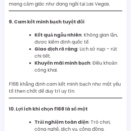
mang cảm giác như đang ngồi tại Las Vegas.
9. Cam kết minh bạch tuyệt đối
Kết quả ngẫu nhiên
: Không gian lận,
được kiểm định quốc tế.
Giao dịch rõ ràng
: Lịch sử nạp – rút
chi tiết.
Khuyến mãi minh bạch
: Điều khoản
công khai.
F168 khẳng định cam kết minh bạch như một yếu
tố then chốt để duy trì uy tín.
10. Lợi ích khi chọn f168 là số một
Trải nghiệm toàn diện
: Trò chơi,
công nghệ, dịch vụ, cộng đồng.