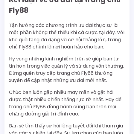
Fly88
Tận hưởng các chương trình ưu đãi thực sự là
một phần không thể thiếu khi cá cược tại đây. Với
kho quà tặng đa dạng và cơ hội thắng lớn, trang
chủ Fly88 chính là nơi hoàn hảo cho bạn.
Hy vọng những kinh nghiệm trên sẽ giúp bạn tự
tin hơn trong việc quản lý và sử dụng vốn thưởng.
Đừng quên truy cập trang chủ Fly88 thường
xuyên để cập nhật những ưu đãi mới nhất.
Chúc bạn luôn gặp nhiều may mắn và gặt hái
được thật nhiều chiến thắng rực rỡ nhất. Hãy để
trang chủ Fly88 đồng hành cùng bạn trên mọi
chặng đường giải trí đỉnh cao.
Bạn sẽ tìm thấy sự hài lòng tuyệt đối khi tham gia
vào các sự kiện tại đây. Sự lựa chọn của bạn luôn