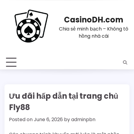
Skip
to
content
CasinoDH.com
Chia sẻ minh bạch – Không tô
hồng nhà cái
Ưu đãi hấp dẫn tại trang chủ
Fly88
Posted on
June 6, 2026
by
adminpbn