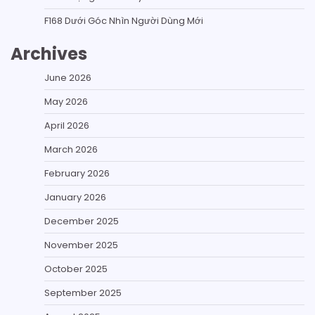
F168 Dưới Góc Nhìn Người Dùng Mới
Archives
June 2026
May 2026
April 2026
March 2026
February 2026
January 2026
December 2025
November 2025
October 2025
September 2025