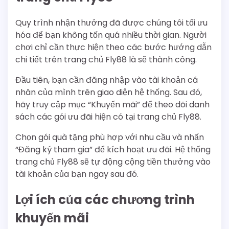
Quy trình nhận thưởng đã được chúng tôi tối ưu
hóa để bạn không tốn quá nhiều thời gian. Người
chơi chỉ cần thực hiện theo các bước hướng dẫn
chi tiết trên trang chủ Fly88 là sẽ thành công.
Đầu tiên, bạn cần đăng nhập vào tài khoản cá
nhân của mình trên giao diện hệ thống. Sau đó,
hãy truy cập mục “Khuyến mãi” để theo dõi danh
sách các gói ưu đãi hiện có tại trang chủ Fly88.
Chọn gói quà tặng phù hợp với nhu cầu và nhấn
“Đăng ký tham gia” để kích hoạt ưu đãi. Hệ thống
trang chủ Fly88 sẽ tự động cộng tiền thưởng vào
tài khoản của bạn ngay sau đó.
Lợi ích của các chương trình
khuyến mãi