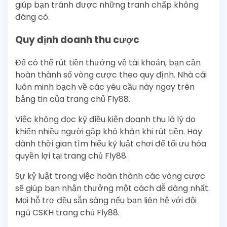
giúp bạn tránh được những tranh chấp không
đáng có.
Quy định doanh thu cược
Để có thể rút tiền thưởng về tài khoản, bạn cần
hoàn thành số vòng cược theo quy định. Nhà cái
luôn minh bạch về các yêu cầu này ngay trên
bảng tin của trang chủ Fly88.
Việc không đọc kỹ điều kiện doanh thu là lý do
khiến nhiều người gặp khó khăn khi rút tiền. Hãy
dành thời gian tìm hiểu kỹ luật chơi để tối ưu hóa
quyền lợi tại trang chủ Fly88.
Sự kỷ luật trong việc hoàn thành các vòng cược
sẽ giúp bạn nhận thưởng một cách dễ dàng nhất.
Mọi hỗ trợ đều sẵn sàng nếu bạn liên hệ với đội
ngũ CSKH trang chủ Fly88.