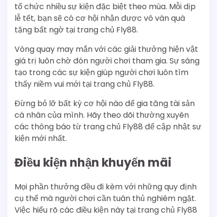
tổ chức nhiều sự kiện đặc biệt theo mùa. Mỗi dịp
lễ tết, bạn sẽ có cơ hội nhận được vô vàn quà
tặng bất ngờ tại trang chủ Fly88.
Vòng quay may mắn với các giải thưởng hiện vật
giá trị luôn chờ đón người chơi tham gia. Sự sáng
tạo trong các sự kiện giúp người chơi luôn tìm
thấy niềm vui mới tại trang chủ Fly88.
Đừng bỏ lỡ bất kỳ cơ hội nào để gia tăng tài sản
cá nhân của mình. Hãy theo dõi thường xuyên
các thông báo từ trang chủ Fly88 để cập nhật sự
kiện mới nhất.
Điều kiện nhận khuyến mãi
Mọi phần thưởng đều đi kèm với những quy định
cụ thể mà người chơi cần tuân thủ nghiêm ngặt.
Việc hiểu rõ các điều kiện này tại trang chủ Fly88