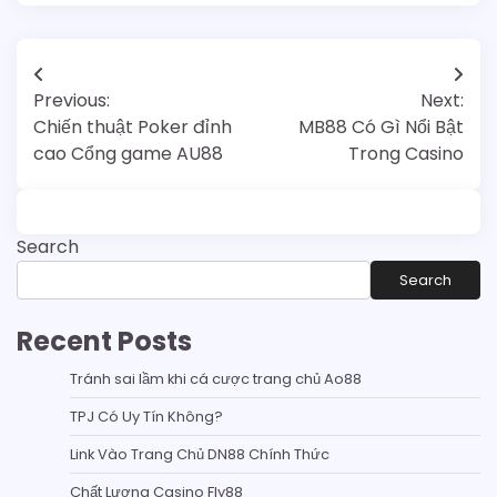
Post
Previous:
Next:
navigation
Chiến thuật Poker đỉnh
MB88 Có Gì Nổi Bật
cao Cổng game AU88
Trong Casino
Search
Search
Recent Posts
Tránh sai lầm khi cá cược trang chủ Ao88
TPJ Có Uy Tín Không?
Link Vào Trang Chủ DN88 Chính Thức
Chất Lượng Casino Fly88