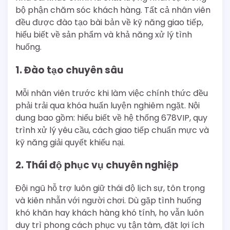
bộ phận chăm sóc khách hàng. Tất cả nhân viên
đều được đào tạo bài bản về kỹ năng giao tiếp,
hiểu biết về sản phẩm và khả năng xử lý tình
huống.
1. Đào tạo chuyên sâu
Mỗi nhân viên trước khi làm việc chính thức đều
phải trải qua khóa huấn luyện nghiêm ngặt. Nội
dung bao gồm: hiểu biết về hệ thống 678VIP, quy
trình xử lý yêu cầu, cách giao tiếp chuẩn mực và
kỹ năng giải quyết khiếu nại.
2. Thái độ phục vụ chuyên nghiệp
Đội ngũ hỗ trợ luôn giữ thái độ lịch sự, tôn trọng
và kiên nhẫn với người chơi. Dù gặp tình huống
khó khăn hay khách hàng khó tính, họ vẫn luôn
duy trì phong cách phục vụ tận tâm, đặt lợi ích