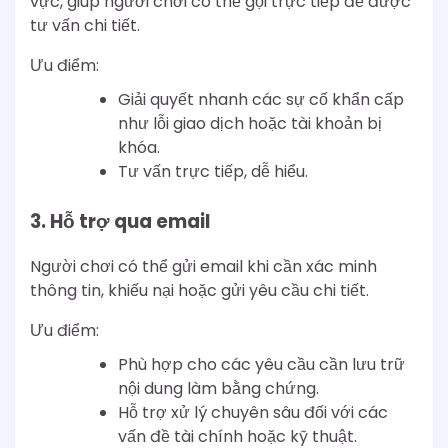
vực, giúp người chơi có thể gọi trực tiếp để được
tư vấn chi tiết.
Ưu điểm:
Giải quyết nhanh các sự cố khẩn cấp
như lỗi giao dịch hoặc tài khoản bị
khóa.
Tư vấn trực tiếp, dễ hiểu.
3. Hỗ trợ qua email
Người chơi có thể gửi email khi cần xác minh
thông tin, khiếu nại hoặc gửi yêu cầu chi tiết.
Ưu điểm:
Phù hợp cho các yêu cầu cần lưu trữ
nội dung làm bằng chứng.
Hỗ trợ xử lý chuyên sâu đối với các
vấn đề tài chính hoặc kỹ thuật.