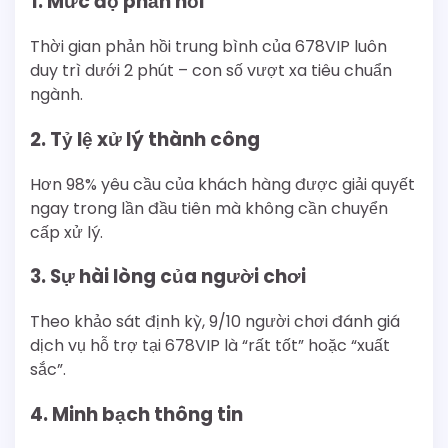
1. Mức độ phản hồi
Thời gian phản hồi trung bình của 678VIP luôn
duy trì dưới 2 phút – con số vượt xa tiêu chuẩn
ngành.
2. Tỷ lệ xử lý thành công
Hơn 98% yêu cầu của khách hàng được giải quyết
ngay trong lần đầu tiên mà không cần chuyển
cấp xử lý.
3. Sự hài lòng của người chơi
Theo khảo sát định kỳ, 9/10 người chơi đánh giá
dịch vụ hỗ trợ tại 678VIP là “rất tốt” hoặc “xuất
sắc”.
4. Minh bạch thông tin