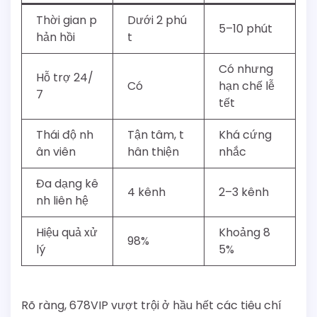
Thời gian p
Dưới 2 phú
5–10 phút
hản hồi
t
Có nhưng
Hỗ trợ 24/
Có
hạn chế lễ
7
tết
Thái độ nh
Tận tâm, t
Khá cứng
ân viên
hân thiện
nhắc
Đa dạng kê
4 kênh
2–3 kênh
nh liên hệ
Hiệu quả xử
Khoảng 8
98%
lý
5%
Rõ ràng, 678VIP vượt trội ở hầu hết các tiêu chí