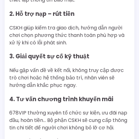
2. Hỗ trợ nạp – rút tiền
CSKH giúp kiểm tra giao dịch, hướng dẫn người
chơi chọn phương thức thanh toán phù hợp và
xử lý khi có lỗi phát sinh.
3. Giải quyết sự cố kỹ thuật
Nếu gặp vấn đề về kết nối, không truy cập được
trò chơi hoặc hệ thống bảo trì, nhân viên sẽ
hướng dẫn khắc phục ngay.
4. Tư vấn chương trình khuyến mãi
678VIP thường xuyên tổ chức sự kiện, ưu đãi nạp
đầu, hoàn tiền… Bộ phận CSKH sẽ cung cấp thông
tin chi tiết để người chơi không bỏ lỡ cơ hội.