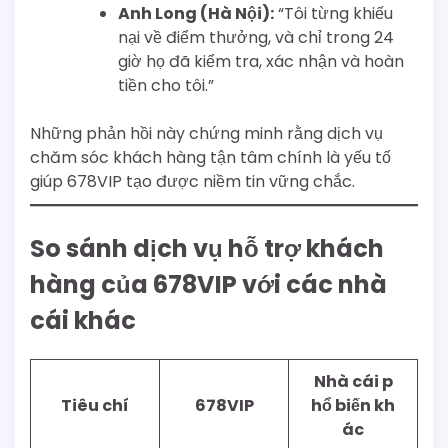
Anh Long (Hà Nội):
“Tôi từng khiếu
nại về điểm thưởng, và chỉ trong 24
giờ họ đã kiểm tra, xác nhận và hoàn
tiền cho tôi.”
Những phản hồi này chứng minh rằng dịch vụ
chăm sóc khách hàng tận tâm chính là yếu tố
giúp 678VIP tạo được niềm tin vững chắc.
So sánh dịch vụ hỗ trợ khách
hàng của 678VIP với các nhà
cái khác
Nhà cái p
Tiêu chí
678VIP
hổ biến kh
ác