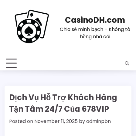
Skip
to
content
CasinoDH.com
Chia sẻ minh bạch – Không tô
hồng nhà cái
Dịch Vụ Hỗ Trợ Khách Hàng
Tận Tâm 24/7 Của 678VIP
Posted on
November 11, 2025
by
adminpbn