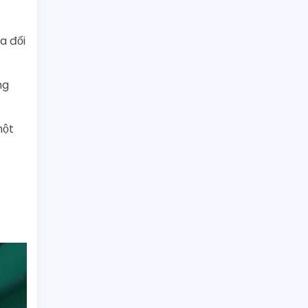
a đối
ng
một