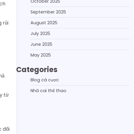
October 2025
ách
September 2025
 rủi
August 2025
July 2025
June 2025
May 2025
Categories
hả
Blog cá cược
Nhà cai thể thao
y từ
c đối