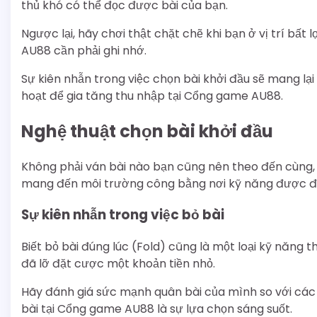
thủ khó có thể đọc được bài của bạn.
Ngược lại, hãy chơi thật chặt chẽ khi bạn ở vị trí bất
AU88 cần phải ghi nhớ.
Sự kiên nhẫn trong việc chọn bài khởi đầu sẽ mang lại 
hoạt để gia tăng thu nhập tại Cổng game AU88.
Nghệ thuật chọn bài khởi đầu
Không phải ván bài nào bạn cũng nên theo đến cùng,
mang đến môi trường công bằng nơi kỹ năng được đặ
Sự kiên nhẫn trong việc bỏ bài
Biết bỏ bài đúng lúc (Fold) cũng là một loại kỹ năng
đã lỡ đặt cược một khoản tiền nhỏ.
Hãy đánh giá sức mạnh quân bài của mình so với các q
bài tại Cổng game AU88 là sự lựa chọn sáng suốt.