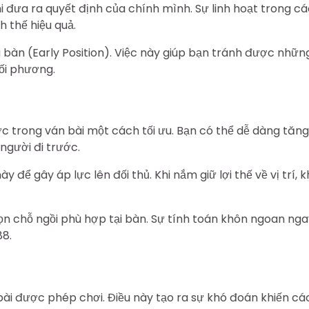
 đưa ra quyết định của chính mình. Sự linh hoạt trong c
 thế hiệu quả.
ầu bàn (Early Position). Việc này giúp bạn tránh được những
ối phương.
ợc trong ván bài một cách tối ưu. Bạn có thể dễ dàng tăng
người đi trước.
để gây áp lực lên đối thủ. Khi nắm giữ lợi thế về vị trí, k
n chỗ ngồi phù hợp tại bàn. Sự tính toán khôn ngoan nga
88.
 bài được phép chơi. Điều này tạo ra sự khó đoán khiến cá