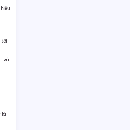
 hiệu
 tối
t và
 là