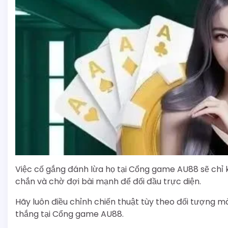
Việc cố gắng đánh lừa họ tại Cổng game AU88 sẽ chỉ 
chắn và chờ đợi bài mạnh để đối đầu trực diện.
Hãy luôn điều chỉnh chiến thuật tùy theo đối tượng mà
thắng tại Cổng game AU88.