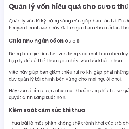
Quản lý vốn hiệu quả cho cược thủ
Quản lý vốn là kỹ năng sống còn giúp bạn tồn tại lâu d
khuyên thành viên hãy đặt ra giới hạn cho mỗi lần tha
Chia nhỏ ngân sách cược
Đừng bao giờ dồn hết vốn liếng vào một bàn chơi duy 
hợp lý để có thể tham gia nhiều ván bài khác nhau.
Việc này giúp bạn giảm thiểu rủi ro khi gặp phải nh
duy quản lý tài chính bền vững cho mọi người chơi.
Hãy coi số tiền cược như một khoản chi phí cho sự giả
quyết định sáng suốt hơn.
Kiểm soát cảm xúc khi thua
Thua bài là một phần không thể tránh khỏi của trò chơ