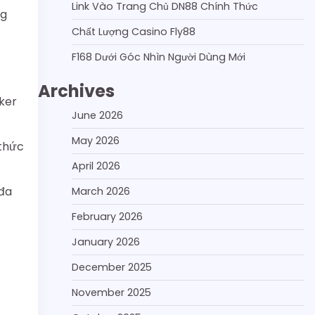
Link Vào Trang Chủ DN88 Chính Thức
ng
Chất Lượng Casino Fly88
F168 Dưới Góc Nhìn Người Dùng Mới
Archives
oker
June 2026
May 2026
 thức
April 2026
 đa
March 2026
February 2026
January 2026
December 2025
November 2025