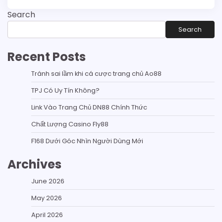
Search
Search
Recent Posts
Tránh sai lầm khi cá cược trang chủ Ao88
TPJ Có Uy Tín Không?
Link Vào Trang Chủ DN88 Chính Thức
Chất Lượng Casino Fly88
F168 Dưới Góc Nhìn Người Dùng Mới
Archives
June 2026
May 2026
April 2026