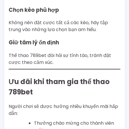
Chọn kèo phù hợp
Không nên đặt cược tất cả các kèo, hãy tập
trung vào những lựa chọn bạn am hiểu.
Giữ tâm lý ổn định
Thể thao 789bet đòi hỏi sự tỉnh táo, tránh đặt
cược theo cảm xúc.
Ưu đãi khi tham gia thể thao
789bet
Người chơi sẽ được hưởng nhiều khuyến mãi hấp
dẫn:
Thưởng chào mừng cho thành viên