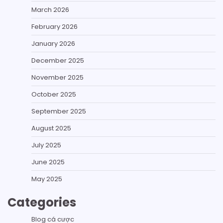
March 2026
February 2026
January 2026
December 2025
November 2025
October 2025
September 2025
August 2025
July 2025
June 2025
May 2025
Categories
Blog cá cược