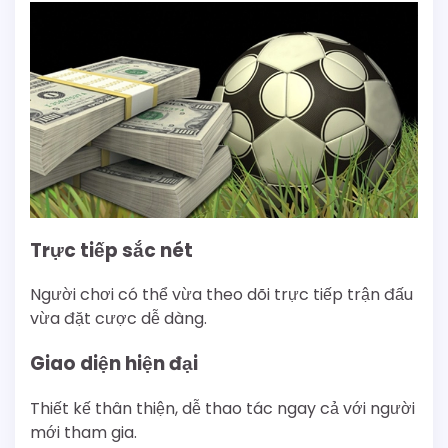
Trực tiếp sắc nét
Người chơi có thể vừa theo dõi trực tiếp trận đấu
vừa đặt cược dễ dàng.
Giao diện hiện đại
Thiết kế thân thiện, dễ thao tác ngay cả với người
mới tham gia.