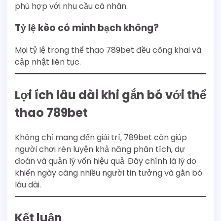
phù hợp với nhu cầu cá nhân.
Tỷ lệ kèo có minh bạch không?
Mọi tỷ lệ trong thể thao 789bet đều công khai và
cập nhật liên tục.
Lợi ích lâu dài khi gắn bó với thể
thao 789bet
Không chỉ mang đến giải trí, 789bet còn giúp
người chơi rèn luyện khả năng phân tích, dự
đoán và quản lý vốn hiệu quả. Đây chính là lý do
khiến ngày càng nhiều người tin tưởng và gắn bó
lâu dài.
Kết luận