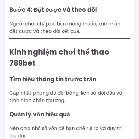
Bước 4: Đặt cược và theo dõi
Người chơi nhập số tiền mong muốn, xác nhận
đặt cược và theo dõi kết quả.
Kinh nghiệm chơi thể thao
789bet
Tìm hiểu thông tin trước trận
Cập nhật phong độ đội bóng, lịch sử đối đầu và
tình hình chấn thương.
Quản lý vốn hiệu quả
Nên chia nhỏ số vốn để hạn chế rủi ro và duy trì
lâu dài.