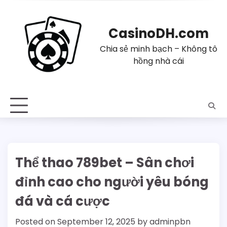
Skip
to
content
CasinoDH.com
Chia sẻ minh bạch – Không tô
hồng nhà cái
Thể thao 789bet – Sân chơi
đỉnh cao cho người yêu bóng
đá và cá cược
Posted on
September 12, 2025
by
adminpbn