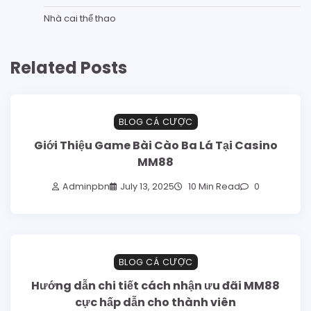
Nhà cai thể thao
Related Posts
BLOG CÁ CƯỢC
Giới Thiệu Game Bài Cào Ba Lá Tại Casino
MM88
Adminpbn
July 13, 2025
10 Min Read
0
BLOG CÁ CƯỢC
Hướng dẫn chi tiết cách nhận ưu đãi MM88
cực hấp dẫn cho thành viên