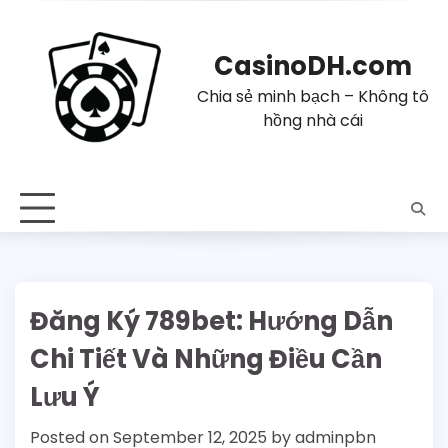
Skip
to
content
CasinoDH.com
Chia sẻ minh bạch – Không tô
hồng nhà cái
Đăng Ký 789bet: Hướng Dẫn
Chi Tiết Và Những Điều Cần
Lưu Ý
Posted on
September 12, 2025
by
adminpbn