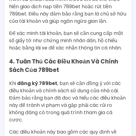
hiện giao dịch nạp tiền 789bet hoặc rút tiền
789bet. Điều này đảm bảo rằng bạn là chủ sở hữu
của tài khoản và giúp ngăn ngừa gian lận.
Để xác minh tài khoản, bạn sẽ cần cung cấp một
số giấy tờ như chứng minh nhân dân, hộ chiếu
hoặc bằng lái xe để xác nhận thông tin cá nhân.
4. Tuân Thủ Các Điều Khoản Và Chính
Sách Của
789bet
Khi
đăng ký 789bet
, bạn sẽ cần đồng ý với các
điều khoản và chính sách sử dụng của nhà cái.
Đảm bảo rằng bạn đã đọc và hiểu các điều khoản
này để tránh vi phạm và gặp phải các rủi ro
không đáng có trong quá trình tham gia cá
cược.
Các điều khoản này bao gồm các quy định về