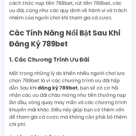
cách thức nạp tiền 789bet, rút tiền 789bet, các
ưu đãi, cũng như các quy định về hành vi và trách
nhiệm của người chơi khi tham gia cá cược.
Các Tính Năng Nổi Bật Sau Khi
Đăng Ký 789bet
1. Các Chương Trình Ưu Đãi
Một trong những lý do khiến nhiều người chơi lựa
chọn 789bet là vì các chương trình ưu đãi hấp
dẫn. Sau khi
đăng ký 789bet
, bạn sẽ có cơ hội
nhận các ưu đãi chào mừng như tiền thưởng nạp
lần đầu, vòng quay may mắn và các chương trình
khuyến mãi khác. Điều này giúp bạn có thêm vốn
để tham gia cá cược mà không cần phải bỏ thêm
chi phí.