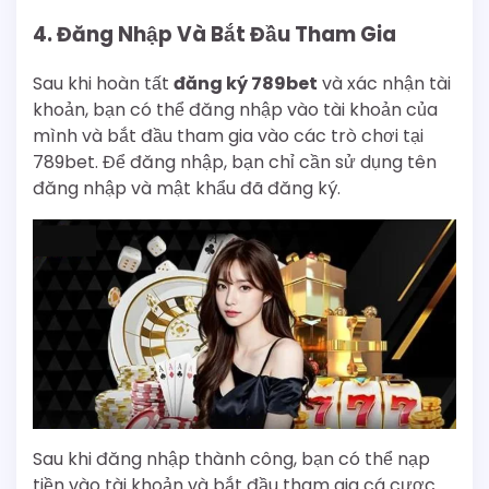
4. Đăng Nhập Và Bắt Đầu Tham Gia
Sau khi hoàn tất
đăng ký 789bet
và xác nhận tài
khoản, bạn có thể đăng nhập vào tài khoản của
mình và bắt đầu tham gia vào các trò chơi tại
789bet. Để đăng nhập, bạn chỉ cần sử dụng tên
đăng nhập và mật khẩu đã đăng ký.
Sau khi đăng nhập thành công, bạn có thể nạp
tiền vào tài khoản và bắt đầu tham gia cá cược