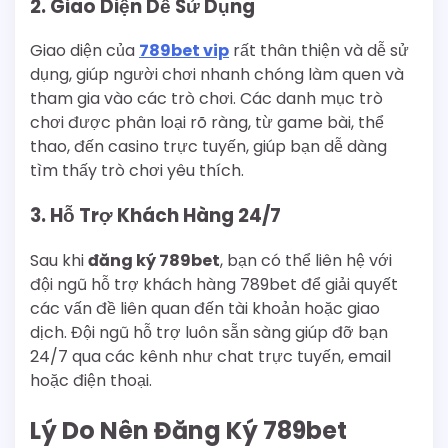
2. Giao Diện Dễ Sử Dụng
Giao diện của
789bet vip
rất thân thiện và dễ sử
dụng, giúp người chơi nhanh chóng làm quen và
tham gia vào các trò chơi. Các danh mục trò
chơi được phân loại rõ ràng, từ game bài, thể
thao, đến casino trực tuyến, giúp bạn dễ dàng
tìm thấy trò chơi yêu thích.
3. Hỗ Trợ Khách Hàng 24/7
Sau khi
đăng ký 789bet
, bạn có thể liên hệ với
đội ngũ hỗ trợ khách hàng 789bet để giải quyết
các vấn đề liên quan đến tài khoản hoặc giao
dịch. Đội ngũ hỗ trợ luôn sẵn sàng giúp đỡ bạn
24/7 qua các kênh như chat trực tuyến, email
hoặc điện thoại.
Lý Do Nên
Đăng Ký 789bet