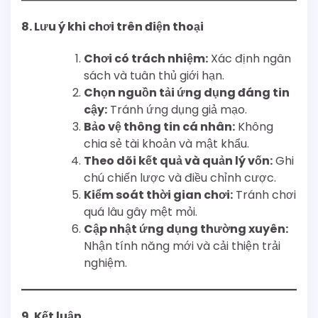
8. Lưu ý khi chơi trên điện thoại
Chơi có trách nhiệm:
Xác định ngân
sách và tuân thủ giới hạn.
Chọn nguồn tải ứng dụng đáng tin
cậy:
Tránh ứng dụng giả mạo.
Bảo vệ thông tin cá nhân:
Không
chia sẻ tài khoản và mật khẩu.
Theo dõi kết quả và quản lý vốn:
Ghi
chú chiến lược và điều chỉnh cược.
Kiểm soát thời gian chơi:
Tránh chơi
quá lâu gây mệt mỏi.
Cập nhật ứng dụng thường xuyên:
Nhận tính năng mới và cải thiện trải
nghiệm.
9. Kết luận