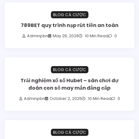
BLOG CÁ CƯỢC
789BET quy trình nạp rút tiền an toàn
Adminpbn
May 26, 2026
10 Min Read
0
BLOG CÁ CƯỢC
Trải nghiệm xổ số Hubet – sân chơi dự
đoán con số may mắn đẳng cấp
Adminpbn
October 2, 2025
10 Min Read
0
BLOG CÁ CƯỢC