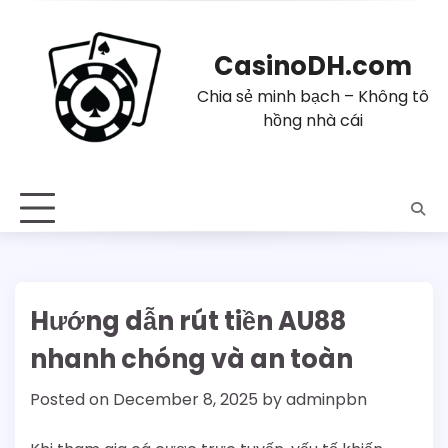
Skip
to
content
CasinoDH.com
Chia sẻ minh bạch – Không tô
hồng nhà cái
Hướng dẫn rút tiền AU88
nhanh chóng và an toàn
Posted on
December 8, 2025
by
adminpbn