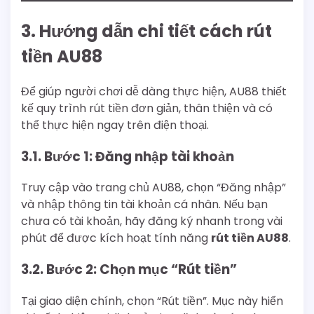
3. Hướng dẫn chi tiết cách rút
tiền AU88
Để giúp người chơi dễ dàng thực hiện, AU88 thiết
kế quy trình rút tiền đơn giản, thân thiện và có
thể thực hiện ngay trên điện thoại.
3.1. Bước 1: Đăng nhập tài khoản
Truy cập vào trang chủ AU88, chọn “Đăng nhập”
và nhập thông tin tài khoản cá nhân. Nếu bạn
chưa có tài khoản, hãy đăng ký nhanh trong vài
phút để được kích hoạt tính năng
rút tiền AU88
.
3.2. Bước 2: Chọn mục “Rút tiền”
Tại giao diện chính, chọn “Rút tiền”. Mục này hiển