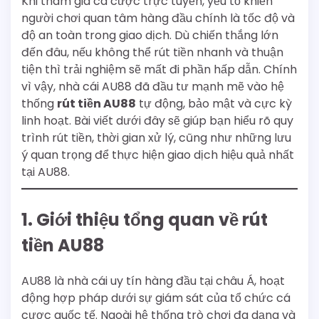
Khi tham gia cá cược trực tuyến, yếu tố khiến
người chơi quan tâm hàng đầu chính là tốc độ và
độ an toàn trong giao dịch. Dù chiến thắng lớn
đến đâu, nếu không thể rút tiền nhanh và thuận
tiện thì trải nghiệm sẽ mất đi phần hấp dẫn. Chính
vì vậy, nhà cái AU88 đã đầu tư mạnh mẽ vào hệ
thống
rút tiền AU88
tự động, bảo mật và cực kỳ
linh hoạt. Bài viết dưới đây sẽ giúp bạn hiểu rõ quy
trình rút tiền, thời gian xử lý, cũng như những lưu
ý quan trọng để thực hiện giao dịch hiệu quả nhất
tại AU88.
1. Giới thiệu tổng quan về rút
tiền AU88
AU88 là nhà cái uy tín hàng đầu tại châu Á, hoạt
động hợp pháp dưới sự giám sát của tổ chức cá
cược quốc tế. Ngoài hệ thống trò chơi đa dạng và