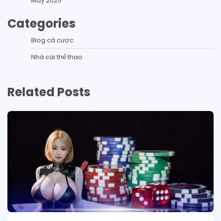
May 2025
Categories
Blog cá cược
Nhà cai thể thao
Related Posts