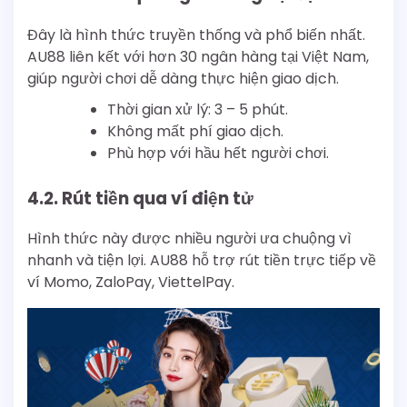
Đây là hình thức truyền thống và phổ biến nhất.
AU88 liên kết với hơn 30 ngân hàng tại Việt Nam,
giúp người chơi dễ dàng thực hiện giao dịch.
Thời gian xử lý: 3 – 5 phút.
Không mất phí giao dịch.
Phù hợp với hầu hết người chơi.
4.2. Rút tiền qua ví điện tử
Hình thức này được nhiều người ưa chuộng vì
nhanh và tiện lợi. AU88 hỗ trợ rút tiền trực tiếp về
ví Momo, ZaloPay, ViettelPay.