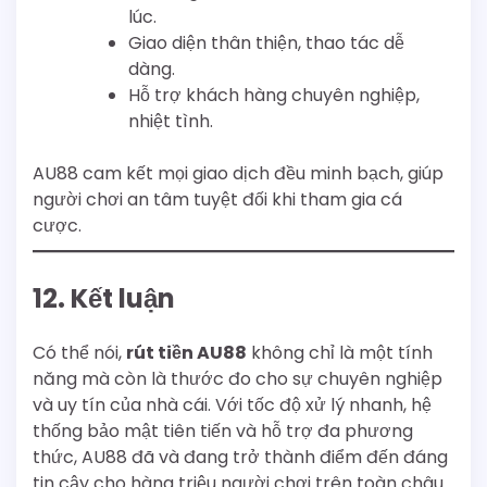
lúc.
Giao diện thân thiện, thao tác dễ
dàng.
Hỗ trợ khách hàng chuyên nghiệp,
nhiệt tình.
AU88 cam kết mọi giao dịch đều minh bạch, giúp
người chơi an tâm tuyệt đối khi tham gia cá
cược.
12. Kết luận
Có thể nói,
rút tiền AU88
không chỉ là một tính
năng mà còn là thước đo cho sự chuyên nghiệp
và uy tín của nhà cái. Với tốc độ xử lý nhanh, hệ
thống bảo mật tiên tiến và hỗ trợ đa phương
thức, AU88 đã và đang trở thành điểm đến đáng
tin cậy cho hàng triệu người chơi trên toàn châu