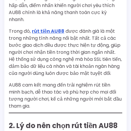
hấp dẫn, điểm nhấn khiến người chơi yêu thích
AU88 chính là khả năng thanh toán cực kỳ
nhanh.
Trong đó,
rút tiền AU88
được đánh giá là một
trong những tính năng nổi bật nhất. Tất cả các
bước giao dịch đều được thực hiện tự động, giúp
người chơi nhận tiền trong thời gian ngắn nhất.
Hệ thống sử dụng công nghệ mã hóa SSL tiên tiến,
đảm bảo dữ liệu cá nhân và tài khoản ngân hàng
của người dùng luôn được bảo mật tuyệt đối.
AU88 cam kết mang đến trải nghiệm rút tiền
minh bạch, dễ thao tác và phù hợp cho mọi đối
tượng người chơi, kể cả những người mới bắt đầu
tham gia.
2. Lý do nên chọn rút tiền AU88