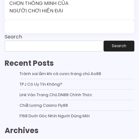
CHỌN THÔNG MINH CỦA
NGƯỜI CHƠI HIỆN ĐẠI
Search
Search
Recent Posts
Tránh sai lầm khi cá cược trang chủ Ao88
TPJ Có Uy Tín Không?
Link Vào Trang Chủ DN88 Chính Thức
Chất Lượng Casino Fly88
F168 Dưới Góc Nhìn Người Dùng Mới
Archives