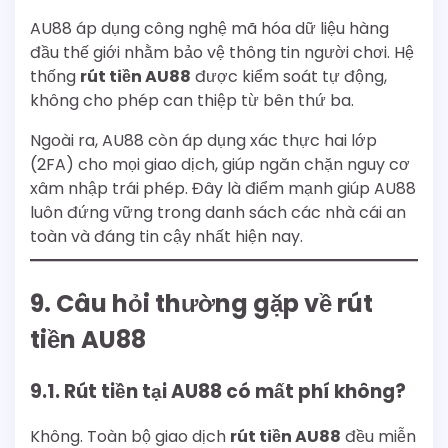
AU88 áp dụng công nghệ mã hóa dữ liệu hàng
đầu thế giới nhằm bảo vệ thông tin người chơi. Hệ
thống
rút tiền AU88
được kiểm soát tự động,
không cho phép can thiệp từ bên thứ ba.
Ngoài ra, AU88 còn áp dụng xác thực hai lớp
(2FA) cho mọi giao dịch, giúp ngăn chặn nguy cơ
xâm nhập trái phép. Đây là điểm mạnh giúp AU88
luôn đứng vững trong danh sách các nhà cái an
toàn và đáng tin cậy nhất hiện nay.
9. Câu hỏi thường gặp về rút
tiền AU88
9.1. Rút tiền tại AU88 có mất phí không?
Không. Toàn bộ giao dịch
rút tiền AU88
đều miễn