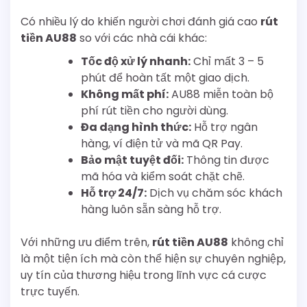
Có nhiều lý do khiến người chơi đánh giá cao
rút
tiền AU88
so với các nhà cái khác:
Tốc độ xử lý nhanh:
Chỉ mất 3 – 5
phút để hoàn tất một giao dịch.
Không mất phí:
AU88 miễn toàn bộ
phí rút tiền cho người dùng.
Đa dạng hình thức:
Hỗ trợ ngân
hàng, ví điện tử và mã QR Pay.
Bảo mật tuyệt đối:
Thông tin được
mã hóa và kiểm soát chặt chẽ.
Hỗ trợ 24/7:
Dịch vụ chăm sóc khách
hàng luôn sẵn sàng hỗ trợ.
Với những ưu điểm trên,
rút tiền AU88
không chỉ
là một tiện ích mà còn thể hiện sự chuyên nghiệp,
uy tín của thương hiệu trong lĩnh vực cá cược
trực tuyến.