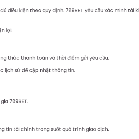
đủ điều kiện theo quy định. 789BET yêu cầu xác minh tài 
n lợi.
ơng thức thanh toán và thời điểm gửi yêu cầu.
c lịch sử để cập nhật thông tin.
 gia 789BET.
in tài chính trong suốt quá trình giao dịch.