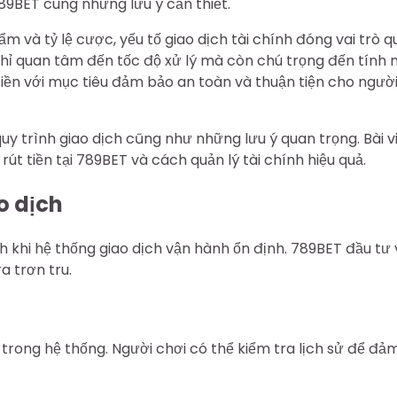
 789BET cùng những lưu ý cần thiết.
m và tỷ lệ cược, yếu tố giao dịch tài chính đóng vai trò q
chỉ quan tâm đến tốc độ xử lý mà còn chú trọng đến tính 
iền với mục tiêu đảm bảo an toàn và thuận tiện cho ngườ
quy trình giao dịch cũng như những lưu ý quan trọng. Bài v
út tiền tại 789BET và cách quản lý tài chính hiệu quả.
o dịch
nh khi hệ thống giao dịch vận hành ổn định. 789BET đầu tư
 trơn tru.
 trong hệ thống. Người chơi có thể kiểm tra lịch sử để đả