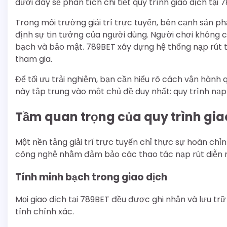
dưới đây sẽ phân tích chi tiết quy trình giao dịch tại
Trong môi trường giải trí trực tuyến, bên cạnh sản phẩ
định sự tin tưởng của người dùng. Người chơi không 
bạch và bảo mật. 789BET xây dựng hệ thống nạp rút t
tham gia.
Để tối ưu trải nghiệm, bạn cần hiểu rõ cách vận hành 
này tập trung vào một chủ đề duy nhất: quy trình nạp r
Tầm quan trọng của quy trình gia
Một nền tảng giải trí trực tuyến chỉ thực sự hoàn chỉ
công nghệ nhằm đảm bảo các thao tác nạp rút diễn ra
Tính minh bạch trong giao dịch
Mọi giao dịch tại 789BET đều được ghi nhận và lưu trữ
tính chính xác.