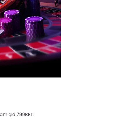
ham gia 789BET.