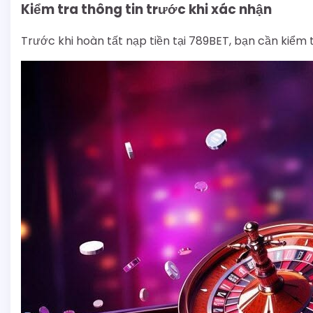
Kiểm tra thông tin trước khi xác nhận
Trước khi hoàn tất nạp tiền tại 789BET, bạn cần kiểm t