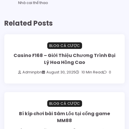
Nhà cai thể thao
Related Posts
BLOG CÁ CƯỢC
Casino F168 – Giới Thiệu Chương Trình Đại
Lý Hoa Hồng Cao
Adminpbn
August 30, 2025
10 Min Read
0
BLOG CÁ CƯỢC
Bí kíp chơi bài Sâm Lốc tại cổng game
MM88