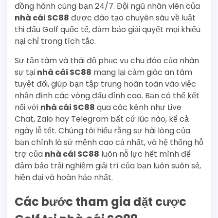
đồng hành cùng bạn 24/7. Đội ngũ nhân viên của
nhà cái SC88
được đào tạo chuyên sâu về luật
thi đấu Golf quốc tế, đảm bảo giải quyết mọi khiếu
nại chỉ trong tích tắc.
Sự tận tâm và thái độ phục vụ chu đáo của nhân
sự tại
nhà cái SC88
mang lại cảm giác an tâm
tuyệt đối, giúp bạn tập trung hoàn toàn vào việc
nhận định các vòng đấu đỉnh cao. Bạn có thể kết
nối với
nhà cái SC88
qua các kênh như Live
Chat, Zalo hay Telegram bất cứ lúc nào, kể cả
ngày lễ tết. Chúng tôi hiểu rằng sự hài lòng của
bạn chính là sứ mệnh cao cả nhất, và hệ thống hỗ
trợ của
nhà cái SC88
luôn nỗ lực hết mình để
đảm bảo trải nghiệm giải trí của bạn luôn suôn sẻ,
hiện đại và hoàn hảo nhất.
Các bước tham gia đặt cược