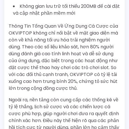
Không gian lưu trữ tối thiểu 200MB để cài đặt
và cập nhật phần mềm mới
Thông Tin Tổng Quan Về Ứng Dụng Cá Cược của
OKVIPTOP không chỉ nổi bật về mặt giao diện mà
còn về khả năng tối ưu hóa trải nghiệm người
dùng. Theo các số liệu khảo sát, hơn 80% người
dùng đánh giá cao tính linh hoạt và dễ sử dụng
của ứng dụng, đặc biệt trong các hoạt động như
đặt cược thể thao hay chơi các trò chơi slot. So
với các đối thủ cạnh tranh, OKVIPTOP có tỷ lệ tải
xuống cao hơn trung bình 20%, chứng tỏ sức hút
lớn trong cộng đồng cược thủ.
Ngoài ra, nền tảng còn cung cấp các thống kê về
tỷ lệ thắng, lịch sử cược và các chiến lược cá
cược phù hợp, giúp người chơi đưa ra quyết định
chính xác hơn. Điều này thể hiện rõ qua các phản
hồi tích cực từ người dùng, phần lớn họ cảm thấy