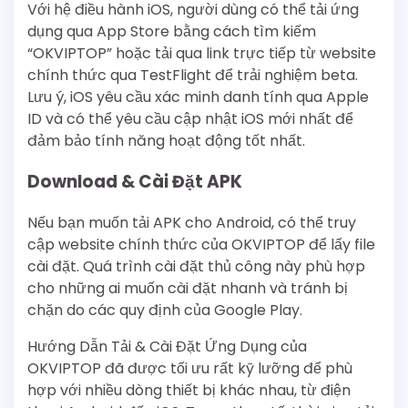
Với hệ điều hành iOS, người dùng có thể tải ứng
dụng qua App Store bằng cách tìm kiếm
“OKVIPTOP” hoặc tải qua link trực tiếp từ website
chính thức qua TestFlight để trải nghiệm beta.
Lưu ý, iOS yêu cầu xác minh danh tính qua Apple
ID và có thể yêu cầu cập nhật iOS mới nhất để
đảm bảo tính năng hoạt động tốt nhất.
Download & Cài Đặt APK
Nếu bạn muốn tải APK cho Android, có thể truy
cập website chính thức của OKVIPTOP để lấy file
cài đặt. Quá trình cài đặt thủ công này phù hợp
cho những ai muốn cài đặt nhanh và tránh bị
chặn do các quy định của Google Play.
Hướng Dẫn Tải & Cài Đặt Ứng Dụng của
OKVIPTOP đã được tối ưu rất kỹ lưỡng để phù
hợp với nhiều dòng thiết bị khác nhau, từ điện