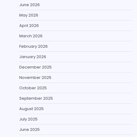
June 2026
May 2026
April 2026
March 2026
February 2026
January 2026
December 2025
November 2025
October 2025
September 2025
August 2025
July 2025
June 2025