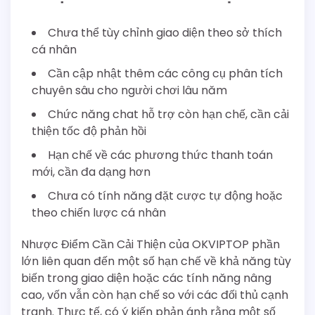
Chưa thể tùy chỉnh giao diện theo sở thích
cá nhân
Cần cập nhật thêm các công cụ phân tích
chuyên sâu cho người chơi lâu năm
Chức năng chat hỗ trợ còn hạn chế, cần cải
thiện tốc độ phản hồi
Hạn chế về các phương thức thanh toán
mới, cần đa dạng hơn
Chưa có tính năng đặt cược tự động hoặc
theo chiến lược cá nhân
Nhược Điểm Cần Cải Thiện của OKVIPTOP phần
lớn liên quan đến một số hạn chế về khả năng tùy
biến trong giao diện hoặc các tính năng nâng
cao, vốn vẫn còn hạn chế so với các đối thủ cạnh
tranh. Thực tế, có ý kiến phản ánh rằng một số