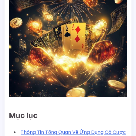
Mục lục
Thông Tin Tổng Quan Về Ứng Dụng Cá Cược