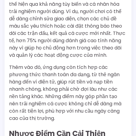
thể hiện qua khả năng tùy biến và cá nhân hóa
trải nghiệm người dùng. Ví dụ, người chơi có thể
dễ dàng chỉnh sửa giao diện, chọn các chủ đề
màu sắc yêu thích hoặc cài đặt thông báo theo
dõi các trận đấu, kết quả cá cược mới nhất. Thực
tế, hơn 75% người dùng đánh giá cao tính năng
này vì giúp họ chủ động hơn trong việc theo dõi
và quản lý các hoạt động cược của mình.
Thêm vào đó, ứng dụng còn tích hợp các
phương thức thanh toán đa dạng, từ thẻ ngân
hàng đến ví điện tử, giúp rút tiền và nạp tiền
nhanh chóng, không phải chờ đợi lâu như các
nền tảng khác. Những điểm này góp phần tạo
nên trải nghiệm cá cược không chỉ dễ dàng mà
còn rất tiện lợi, phù hợp với nhu cầu ngày càng
cao của thị trường.
Nhược Điểm Cần Cải Thiện