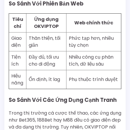
So Sánh Với Phiên Bản Web
Tiêu
Ứng dụng
Web chính thức
chí
OKVIPTOP
Giao
Thân thiện, tối
Phức tạp hơn, nhiều
diện
giản
tùy chọn
Tiện
Đầy đủ, tối ưu
Nhiều công cụ phân
ích
cho di động
tích, dữ liệu sâu
Hiệu
Ổn định, ít lag
Phụ thuộc trình duyệt
năng
So Sánh Với Các Ứng Dụng Cạnh Tranh
Trong thị trường cá cược thể thao, các ứng dụng
như Bet365, 188Bet hay M88 đều có giao diện đẹp
và đa dạng thị trường. Tuy nhiên, OKVIPTOP nổi