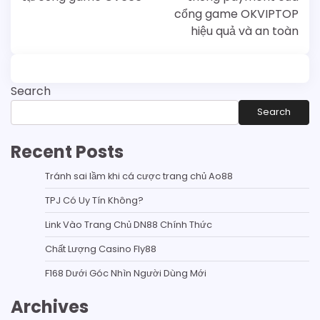
cổng game OKVIPTOP
hiệu quả và an toàn
Search
Search
Recent Posts
Tránh sai lầm khi cá cược trang chủ Ao88
TPJ Có Uy Tín Không?
Link Vào Trang Chủ DN88 Chính Thức
Chất Lượng Casino Fly88
F168 Dưới Góc Nhìn Người Dùng Mới
Archives