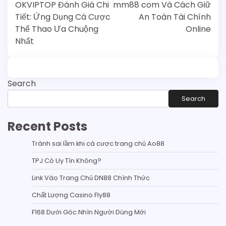
navigation
OKVIPTOP Đánh Giá Chi
mm88 com Và Cách Giữ
Tiết: Ứng Dụng Cá Cược
An Toàn Tài Chính
Thể Thao Ưa Chuộng
Online
Nhất
Search
Search
Recent Posts
Tránh sai lầm khi cá cược trang chủ Ao88
TPJ Có Uy Tín Không?
Link Vào Trang Chủ DN88 Chính Thức
Chất Lượng Casino Fly88
F168 Dưới Góc Nhìn Người Dùng Mới