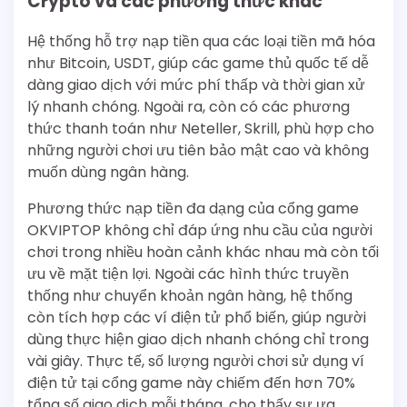
Crypto và các phương thức khác
Hệ thống hỗ trợ nạp tiền qua các loại tiền mã hóa
như Bitcoin, USDT, giúp các game thủ quốc tế dễ
dàng giao dịch với mức phí thấp và thời gian xử
lý nhanh chóng. Ngoài ra, còn có các phương
thức thanh toán như Neteller, Skrill, phù hợp cho
những người chơi ưu tiên bảo mật cao và không
muốn dùng ngân hàng.
Phương thức nạp tiền đa dạng của cổng game
OKVIPTOP không chỉ đáp ứng nhu cầu của người
chơi trong nhiều hoàn cảnh khác nhau mà còn tối
ưu về mặt tiện lợi. Ngoài các hình thức truyền
thống như chuyển khoản ngân hàng, hệ thống
còn tích hợp các ví điện tử phổ biến, giúp người
dùng thực hiện giao dịch nhanh chóng chỉ trong
vài giây. Thực tế, số lượng người chơi sử dụng ví
điện tử tại cổng game này chiếm đến hơn 70%
tổng số giao dịch mỗi tháng, cho thấy sự ưa