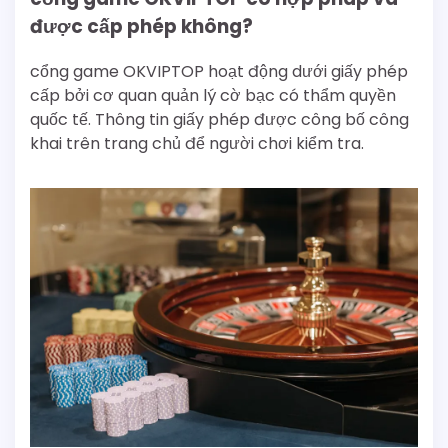
được cấp phép không?
cổng game OKVIPTOP hoạt động dưới giấy phép
cấp bởi cơ quan quản lý cờ bạc có thẩm quyền
quốc tế. Thông tin giấy phép được công bố công
khai trên trang chủ để người chơi kiểm tra.