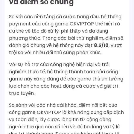
và điểm số chung
So với các nền tảng cá cược hàng đầu, hệ thống
payment của cổng game OKVIPTOP thể hiện rõ
ưu thế về tốc độ xử lý, phí thấp và đa dạng
phương thức. Trong các bài thử nghiệm, điểm số
đánh giá chung về hệ thống này đạt
8.5/10
, vượt
trội so với nhiều đối thủ cùng phân khúc.
Với sự hỗ trợ của công nghệ hiện đại và trải
nghiệm thực tế, hệ thống thanh toán của cổng
game này xứng đáng để các game thủ tin tưởng
lựa chọn cho các hoạt động cá cược và giải trí
trực tuyến.
So sánh với các nhà cái khác, điểm nổi bật của
cổng game OKVIPTOP là khả năng cung cấp dịch
vụ toàn diện, lấy được lòng tin từ cộng đồng
người chơi qua các số liệu về độ hài lòng và tỷ lệ
duy trì khách hàng. Trong các khảo sát thực tế,