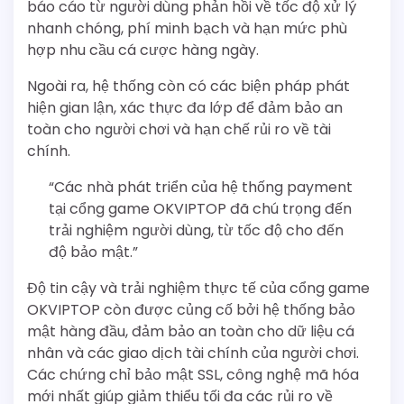
báo cáo từ người dùng phản hồi về tốc độ xử lý
nhanh chóng, phí minh bạch và hạn mức phù
hợp nhu cầu cá cược hàng ngày.
Ngoài ra, hệ thống còn có các biện pháp phát
hiện gian lận, xác thực đa lớp để đảm bảo an
toàn cho người chơi và hạn chế rủi ro về tài
chính.
“Các nhà phát triển của hệ thống payment
tại cổng game OKVIPTOP đã chú trọng đến
trải nghiệm người dùng, từ tốc độ cho đến
độ bảo mật.”
Độ tin cậy và trải nghiệm thực tế của cổng game
OKVIPTOP còn được củng cố bởi hệ thống bảo
mật hàng đầu, đảm bảo an toàn cho dữ liệu cá
nhân và các giao dịch tài chính của người chơi.
Các chứng chỉ bảo mật SSL, công nghệ mã hóa
mới nhất giúp giảm thiểu tối đa các rủi ro về