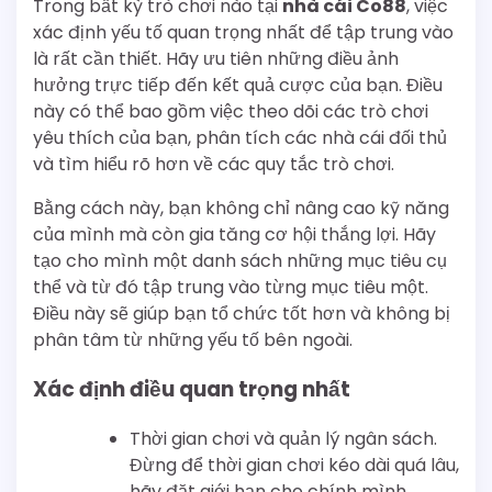
Trong bất kỳ trò chơi nào tại
nhà cái Co88
, việc
xác định yếu tố quan trọng nhất để tập trung vào
là rất cần thiết. Hãy ưu tiên những điều ảnh
hưởng trực tiếp đến kết quả cược của bạn. Điều
này có thể bao gồm việc theo dõi các trò chơi
yêu thích của bạn, phân tích các nhà cái đối thủ
và tìm hiểu rõ hơn về các quy tắc trò chơi.
Bằng cách này, bạn không chỉ nâng cao kỹ năng
của mình mà còn gia tăng cơ hội thắng lợi. Hãy
tạo cho mình một danh sách những mục tiêu cụ
thể và từ đó tập trung vào từng mục tiêu một.
Điều này sẽ giúp bạn tổ chức tốt hơn và không bị
phân tâm từ những yếu tố bên ngoài.
Xác định điều quan trọng nhất
Thời gian chơi và quản lý ngân sách.
Đừng để thời gian chơi kéo dài quá lâu,
hãy đặt giới hạn cho chính mình.