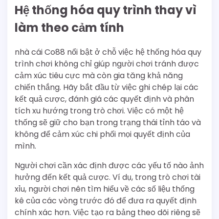
Hệ thống hóa quy trình thay vì
làm theo cảm tính
nhà cái Co88 nổi bật ở chỗ việc hệ thống hóa quy
trình chơi không chỉ giúp người chơi tránh được
cảm xúc tiêu cực mà còn gia tăng khả năng
chiến thắng. Hãy bắt đầu từ việc ghi chép lại các
kết quả cược, đánh giá các quyết định và phân
tích xu hướng trong trò chơi. Việc có một hệ
thống sẽ giữ cho bạn trong trạng thái tỉnh táo và
không để cảm xúc chi phối mọi quyết định của
mình.
Người chơi cần xác định được các yếu tố nào ảnh
hưởng đến kết quả cược. Ví dụ, trong trò chơi tài
xỉu, người chơi nên tìm hiểu về các số liệu thống
kê của các vòng trước đó để đưa ra quyết định
chính xác hơn. Việc tạo ra bảng theo dõi riêng sẽ