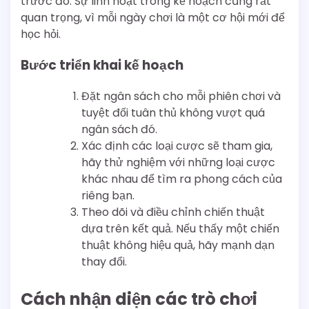
trước đó. Sự linh hoạt trong kế hoạch cũng rất
quan trọng, vì mỗi ngày chơi là một cơ hội mới để
học hỏi.
Bước triển khai kế hoạch
Đặt ngân sách cho mỗi phiên chơi và
tuyệt đối tuân thủ không vượt quá
ngân sách đó.
Xác định các loại cược sẽ tham gia,
hãy thử nghiệm với những loại cược
khác nhau để tìm ra phong cách của
riêng bạn.
Theo dõi và điều chỉnh chiến thuật
dựa trên kết quả. Nếu thấy một chiến
thuật không hiệu quả, hãy mạnh dạn
thay đổi.
Cách nhận diện các trò chơi