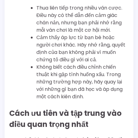
Thua liên tiếp trong nhiều ván cược.
Điều này có thể dẫn đến cảm giác
chán nản, nhưng bạn phải nhớ rằng
mỗi ván chơi là một cơ hội mới.
Cảm thấy áp lực từ bạn bè hoặc
người chơi khác. Hãy nhớ rằng, quyết
định của bạn không phải vì muốn
chứng tỏ điều gì với ai cả.
Không biết cách điều chỉnh chiến
thuật khi gặp tình huống xấu. Trong
những trường hợp này, hãy quay lại
với những gì bạn đã học và áp dụng
một cách kiên định.
Cách ưu tiên và tập trung vào
điều quan trọng nhất