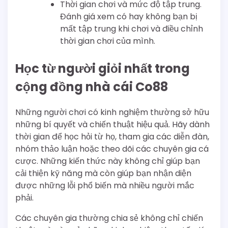
Thời gian chơi và mức độ tập trung.
Đánh giá xem có hay không bạn bị
mất tập trung khi chơi và điều chỉnh
thời gian chơi của mình.
Học từ người giỏi nhất trong
cộng đồng nhà cái Co88
Những người chơi có kinh nghiệm thường sở hữu
những bí quyết và chiến thuật hiệu quả. Hãy dành
thời gian để học hỏi từ họ, tham gia các diễn đàn,
nhóm thảo luận hoặc theo dõi các chuyên gia cá
cược. Những kiến thức này không chỉ giúp bạn
cải thiện kỹ năng mà còn giúp bạn nhận diện
được những lỗi phổ biến mà nhiều người mắc
phải.
Các chuyên gia thường chia sẻ không chỉ chiến