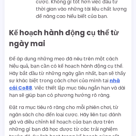
cược. Không gì tốt hơn việc đầu tư
thời gian vào những tài liệu chất lượng
để nâng cao hiểu biết của bạn.
Kế hoạch hành động cụ thể từ
ngày mai
Để áp dụng những mẹo đã nêu trên một cách
hiệu quả, bạn cần có kế hoạch hành động cụ thể.
Hãy bắt đầu từ những ngày gần nhất, bạn sẽ thấy
sự khác biệt trong cách chơi của mình tại
nhà
cái Co88
. Việc thiết lập mục tiêu ngắn hạn và dài
hạn sẽ giúp bạn có phương hướng rõ ràng.
Đặt ra mục tiêu rõ ràng cho mỗi phiên chơi, từ
ngân sách cho đến loại cược. Hãy liên tục đánh
giá và điều chỉnh kế hoạch của bạn dựa trên
những gì bạn đã học được từ các trải nghiệm