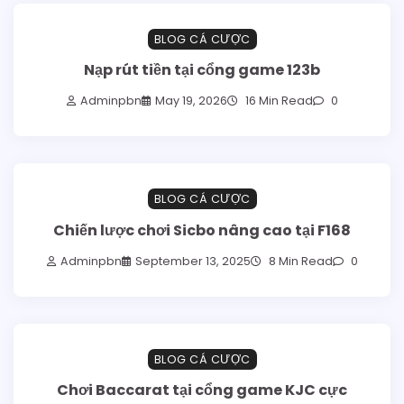
BLOG CÁ CƯỢC
Nạp rút tiền tại cổng game 123b
Adminpbn
May 19, 2026
16 Min Read
0
BLOG CÁ CƯỢC
Chiến lược chơi Sicbo nâng cao tại F168
Adminpbn
September 13, 2025
8 Min Read
0
BLOG CÁ CƯỢC
Chơi Baccarat tại cổng game KJC cực