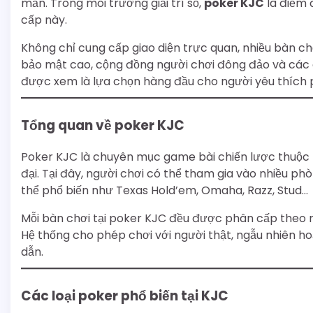
mắn. Trong môi trường giải trí số,
poker KJC
là điểm 
cấp này.
Không chỉ cung cấp giao diện trực quan, nhiều bàn ch
bảo mật cao, cộng đồng người chơi đông đảo và các 
được xem là lựa chọn hàng đầu cho người yêu thích p
Tổng quan về poker KJC
Poker KJC là chuyên mục game bài chiến lược thuộc hệ
đại. Tại đây, người chơi có thể tham gia vào nhiều ph
thể phổ biến như Texas Hold’em, Omaha, Razz, Stud…
Mỗi bàn chơi tại poker KJC đều được phân cấp theo 
Hệ thống cho phép chơi với người thật, ngẫu nhiên ho
dẫn.
Các loại poker phổ biến tại KJC