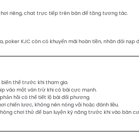
hơi riêng, chat trực tiếp trên bàn để tăng tương tác.
a, poker KJC còn có khuyến mãi hoàn tiền, nhân đôi nạp đ
 biến thể trước khi tham gia.
hip vào một ván trừ khi có bài cực mạnh.
 phản hồi có thể tiết lộ bài đối phương.
chơi chiến lược, không nên nóng vội hoặc đánh liều.
phòng chơi thử để bạn luyện kỹ năng trước khi vào bàn c