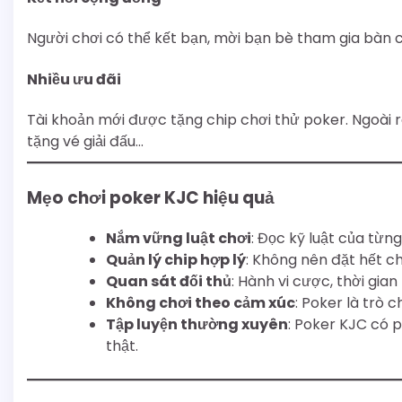
Người chơi có thể kết bạn, mời bạn bè tham gia bàn c
Nhiều ưu đãi
Tài khoản mới được tặng chip chơi thử poker. Ngoài r
tặng vé giải đấu…
Mẹo chơi poker KJC hiệu quả
Nắm vững luật chơi
: Đọc kỹ luật của từng
Quản lý chip hợp lý
: Không nên đặt hết c
Quan sát đối thủ
: Hành vi cược, thời gian
Không chơi theo cảm xúc
: Poker là trò 
Tập luyện thường xuyên
: Poker KJC có 
thật.