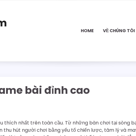
om
HOME
VỀ CHÚNG TÔI
game bài đỉnh cao
êu thích nhất trên toàn cầu. Từ những bàn chơi tại sòng b
n thu hút người chơi bằng yếu tố chiến lược, tâm lý và ma