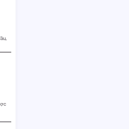
ầu,
ược