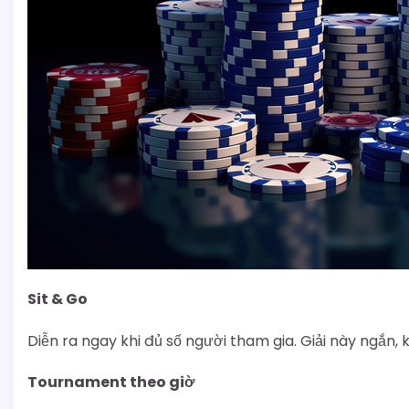
Sit & Go
Diễn ra ngay khi đủ số người tham gia. Giải này ngắn, 
Tournament theo giờ