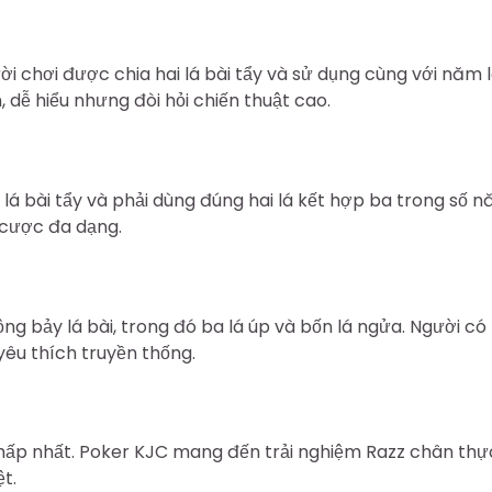
ời chơi được chia hai lá bài tẩy và sử dụng cùng với năm l
 dễ hiểu nhưng đòi hỏi chiến thuật cao.
á bài tẩy và phải dùng đúng hai lá kết hợp ba trong số n
 cược đa dạng.
g bảy lá bài, trong đó ba lá úp và bốn lá ngửa. Người có
yêu thích truyền thống.
thấp nhất. Poker KJC mang đến trải nghiệm Razz chân thự
t.