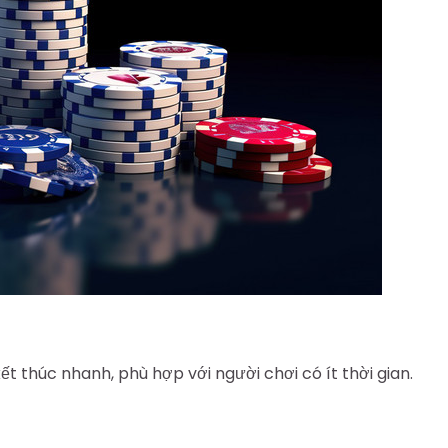
kết thúc nhanh, phù hợp với người chơi có ít thời gian.