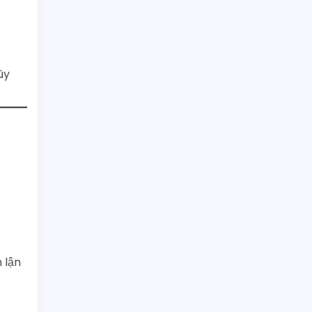
ũy
 lận