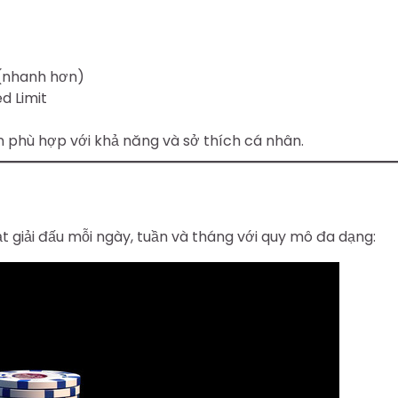
 (nhanh hơn)
ed Limit
an phù hợp với khả năng và sở thích cá nhân.
 giải đấu mỗi ngày, tuần và tháng với quy mô đa dạng: