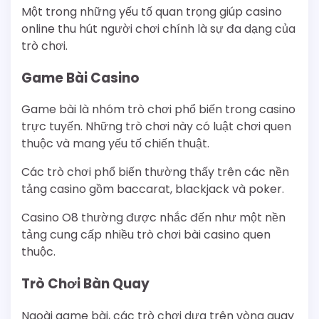
Một trong những yếu tố quan trọng giúp casino
online thu hút người chơi chính là sự đa dạng của
trò chơi.
Game Bài Casino
Game bài là nhóm trò chơi phổ biến trong casino
trực tuyến. Những trò chơi này có luật chơi quen
thuộc và mang yếu tố chiến thuật.
Các trò chơi phổ biến thường thấy trên các nền
tảng casino gồm baccarat, blackjack và poker.
Casino O8 thường được nhắc đến như một nền
tảng cung cấp nhiều trò chơi bài casino quen
thuộc.
Trò Chơi Bàn Quay
Ngoài game bài, các trò chơi dựa trên vòng quay