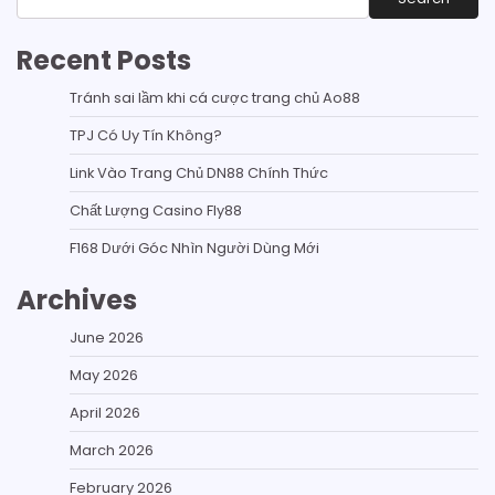
Recent Posts
Tránh sai lầm khi cá cược trang chủ Ao88
TPJ Có Uy Tín Không?
Link Vào Trang Chủ DN88 Chính Thức
Chất Lượng Casino Fly88
F168 Dưới Góc Nhìn Người Dùng Mới
Archives
June 2026
May 2026
April 2026
March 2026
February 2026