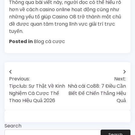
Thông qua bài viết này, người đọc có thể hiểu rõ
hơn về cách casino online hoạt động cũng như
những yếu tố giúp Casino O8 trở thành một chủ
đề được quan tâm trong lĩnh vực giải trí trực
tuyến.
Posted in
Blog cá cược
Post
Previous:
Next:
navigation
Tipclub: Sự Thật Về Kinh
Nhà cái Co88: 7 Điều Cần
Nghiệm Cá Cược Thể
Biết Để Chiến Thắng Hiệu
Thao Hiệu Quả 2026
Quả
Search
Search