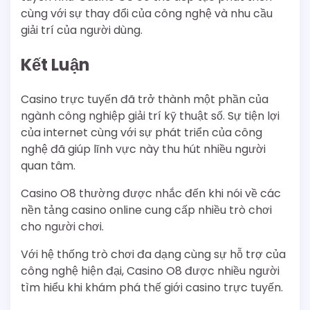
cùng với sự thay đổi của công nghệ và nhu cầu
giải trí của người dùng.
Kết Luận
Casino trực tuyến đã trở thành một phần của
ngành công nghiệp giải trí kỹ thuật số. Sự tiện lợi
của internet cùng với sự phát triển của công
nghệ đã giúp lĩnh vực này thu hút nhiều người
quan tâm.
Casino O8 thường được nhắc đến khi nói về các
nền tảng casino online cung cấp nhiều trò chơi
cho người chơi.
Với hệ thống trò chơi đa dạng cùng sự hỗ trợ của
công nghệ hiện đại, Casino O8 được nhiều người
tìm hiểu khi khám phá thế giới casino trực tuyến.