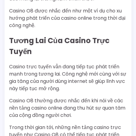
Casino O8 được nhắc đến như một ví dụ cho xu
hướng phát triển của casino online trong thời đại
công nghệ.
Tương Lai Của Casino Trực
Tuyến
Casino trực tuyến vẫn đang tiếp tục phát triển
mạnh trong tương lai. Công nghệ mới cùng với sự
gia tăng của người dùng internet sẽ giúp lĩnh vực
này tiếp tục mở rộng.
Casino O8 thường được nhắc đến khi nói về các
nền tảng casino online đang thu hút sự quan tâm
của cộng đồng người chơi.
Trong thời gian tới, những nền tảng casino trực
tuyến như Casino O8 có thể tiếp tục phát triển