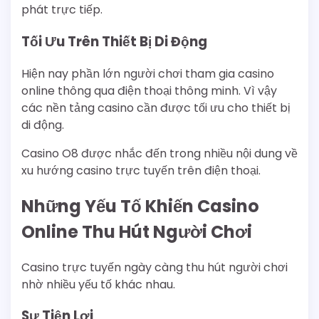
phát trực tiếp.
Tối Ưu Trên Thiết Bị Di Động
Hiện nay phần lớn người chơi tham gia casino
online thông qua điện thoại thông minh. Vì vậy
các nền tảng casino cần được tối ưu cho thiết bị
di động.
Casino O8 được nhắc đến trong nhiều nội dung về
xu hướng casino trực tuyến trên điện thoại.
Những Yếu Tố Khiến Casino
Online Thu Hút Người Chơi
Casino trực tuyến ngày càng thu hút người chơi
nhờ nhiều yếu tố khác nhau.
Sự Tiện Lợi