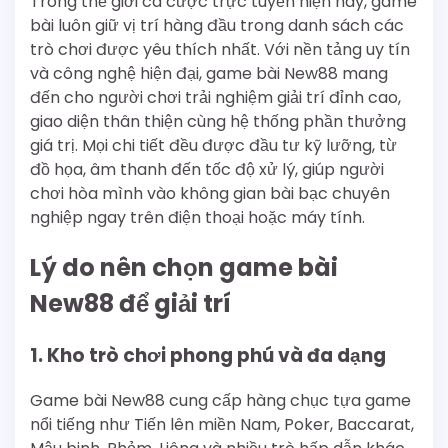
Trong thế giới cá cược trực tuyến hiện nay, game
bài luôn giữ vị trí hàng đầu trong danh sách các
trò chơi được yêu thích nhất. Với nền tảng uy tín
và công nghệ hiện đại, game bài New88 mang
đến cho người chơi trải nghiệm giải trí đỉnh cao,
giao diện thân thiện cùng hệ thống phần thưởng
giá trị. Mọi chi tiết đều được đầu tư kỹ lưỡng, từ
đồ họa, âm thanh đến tốc độ xử lý, giúp người
chơi hòa mình vào không gian bài bạc chuyên
nghiệp ngay trên điện thoại hoặc máy tính.
Lý do nên chọn game bài
New88 để giải trí
1. Kho trò chơi phong phú và đa dạng
Game bài New88 cung cấp hàng chục tựa game
nổi tiếng như Tiến lên miền Nam, Poker, Baccarat,