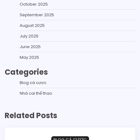
October 2025
September 2025
August 2025
July 2025
June 2025
May 2025
Categories
Blog cá cược
Nhà cai thể thao
Related Posts
BLOG CÁ CƯỢC