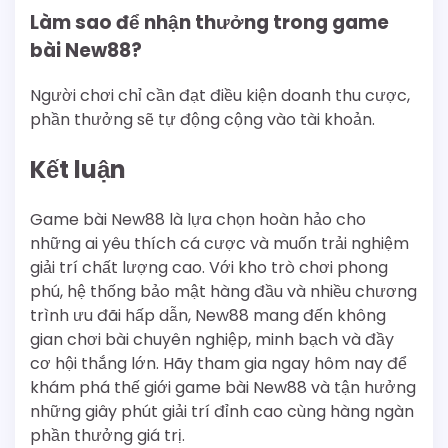
Làm sao để nhận thưởng trong game
bài New88?
Người chơi chỉ cần đạt điều kiện doanh thu cược,
phần thưởng sẽ tự động cộng vào tài khoản.
Kết luận
Game bài New88 là lựa chọn hoàn hảo cho
những ai yêu thích cá cược và muốn trải nghiệm
giải trí chất lượng cao. Với kho trò chơi phong
phú, hệ thống bảo mật hàng đầu và nhiều chương
trình ưu đãi hấp dẫn, New88 mang đến không
gian chơi bài chuyên nghiệp, minh bạch và đầy
cơ hội thắng lớn. Hãy tham gia ngay hôm nay để
khám phá thế giới game bài New88 và tận hưởng
những giây phút giải trí đỉnh cao cùng hàng ngàn
phần thưởng giá trị.