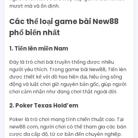
mượt mà và ổn định.
Các thể loại game bài New88
phổ biến nhất
1. Tiến lên miền Nam
Đây là trò chơi bài truyền thống được nhiều
người yêu thích. Trong game bài New88, Tiến lên
được thiết kế với đồ họa hiện đại, hiệu ứng sống
động và luật chơi giữ nguyên bản gốc, giúp người
chơi cảm nhận như đang chơi thật ngoài đời.
2. Poker Texas Hold’em
Poker là trò chơi mang tính chiến thuật cao. Tại
new88 com, người chơi có thể tham gia các bàn
cược đa cấp độ, từ cơ bản đến chuyên nghiệp.