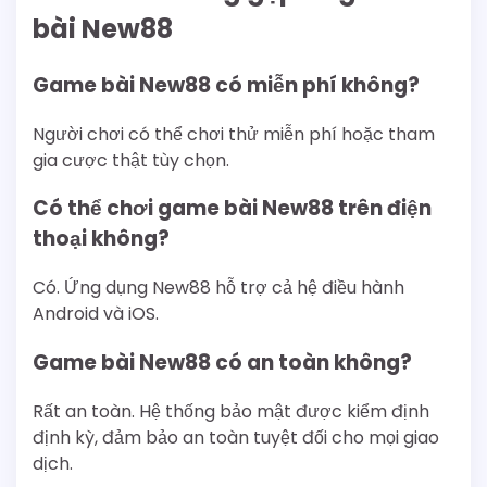
bài New88
Game bài New88 có miễn phí không?
Người chơi có thể chơi thử miễn phí hoặc tham
gia cược thật tùy chọn.
Có thể chơi game bài New88 trên điện
thoại không?
Có. Ứng dụng New88 hỗ trợ cả hệ điều hành
Android và iOS.
Game bài New88 có an toàn không?
Rất an toàn. Hệ thống bảo mật được kiểm định
định kỳ, đảm bảo an toàn tuyệt đối cho mọi giao
dịch.