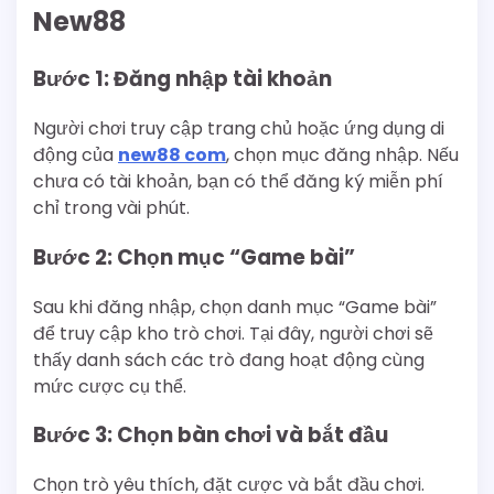
New88
Bước 1: Đăng nhập tài khoản
Người chơi truy cập trang chủ hoặc ứng dụng di
động của
new88 com
, chọn mục đăng nhập. Nếu
chưa có tài khoản, bạn có thể đăng ký miễn phí
chỉ trong vài phút.
Bước 2: Chọn mục “Game bài”
Sau khi đăng nhập, chọn danh mục “Game bài”
để truy cập kho trò chơi. Tại đây, người chơi sẽ
thấy danh sách các trò đang hoạt động cùng
mức cược cụ thể.
Bước 3: Chọn bàn chơi và bắt đầu
Chọn trò yêu thích, đặt cược và bắt đầu chơi.