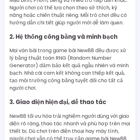
Mậu binh, Phỏm, Liêng và nhiều trò hấp dẫn khác.
Người chơi có thể lựa chọn theo sở thích, kỹ
năng hoặc chiến thuật riêng. Mỗi trò chơi đều có
hướng dẫn chi tiết giúp người mới dễ làm quen.
2. Hệ thống công bằng và minh bạch
Mọi ván bài trong game bài New88 đều được xử
lý bằng thuật toán RNG (Random Number
Generator) đảm bảo kết quả ngẫu nhiên và minh
bạch. Nhà cái cam kết không can thiệp kết quả,
tạo môi trường công bằng tuyệt đối cho tất cả
người chơi.
3. Giao diện hiện đại, dễ thao tác
New88 tối ưu hóa trải nghiệm người dùng với giao
diện rõ ràng, thao tác nhanh và phù hợp trên mọi
thiết bị. Dù chơi trên điện thoại hay máy tính,
người chơi vẫn có thể truy cập game bài New88