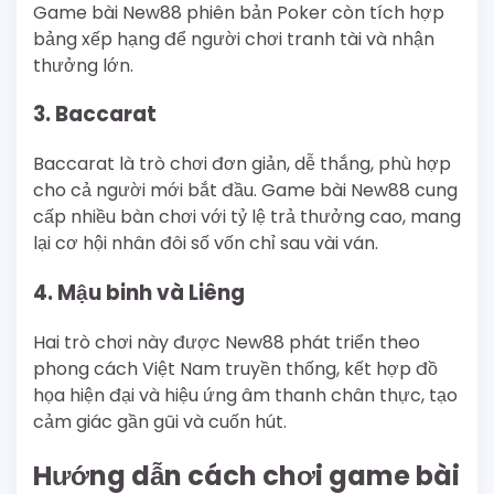
Game bài New88 phiên bản Poker còn tích hợp
bảng xếp hạng để người chơi tranh tài và nhận
thưởng lớn.
3. Baccarat
Baccarat là trò chơi đơn giản, dễ thắng, phù hợp
cho cả người mới bắt đầu. Game bài New88 cung
cấp nhiều bàn chơi với tỷ lệ trả thưởng cao, mang
lại cơ hội nhân đôi số vốn chỉ sau vài ván.
4. Mậu binh và Liêng
Hai trò chơi này được New88 phát triển theo
phong cách Việt Nam truyền thống, kết hợp đồ
họa hiện đại và hiệu ứng âm thanh chân thực, tạo
cảm giác gần gũi và cuốn hút.
Hướng dẫn cách chơi game bài