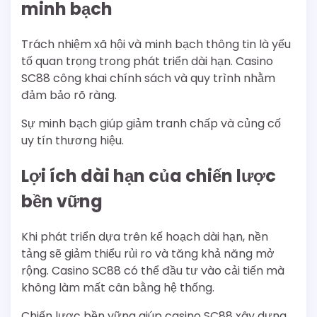
minh bạch
Trách nhiệm xã hội và minh bạch thông tin là yếu
tố quan trọng trong phát triển dài hạn. Casino
SC88 công khai chính sách và quy trình nhằm
đảm bảo rõ ràng.
Sự minh bạch giúp giảm tranh chấp và củng cố
uy tín thương hiệu.
Lợi ích dài hạn của chiến lược
bền vững
Khi phát triển dựa trên kế hoạch dài hạn, nền
tảng sẽ giảm thiểu rủi ro và tăng khả năng mở
rộng. Casino SC88 có thể đầu tư vào cải tiến mà
không làm mất cân bằng hệ thống.
Chiến lược bền vững giúp casino SC88 xây dựng