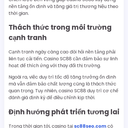
nền tảng ổn định và tăng giá trị thương hiệu theo
thời gian.
Thách thức trong môi trường
cạnh tranh
Cạnh tranh ngày càng cao đòi hỏi nền tảng phải
liên tục cải tiến. Casino SC88 cần đảm bảo sự linh
hoạt để thích ứng với thay đổi thị trường.
Ngoài ra, việc duy trì tốc độ tăng trưởng ổn định
mà vẫn đảm bảo chất lượng cũng là thách thức
quan trọng. Tuy nhiên, casino SC88 duy trì cơ chế
đánh giá định kỳ để điều chỉnh kịp thời.
Định hướng phát triển tương lai
Trong thời gian tới, casino tại
sc88seo.com
có