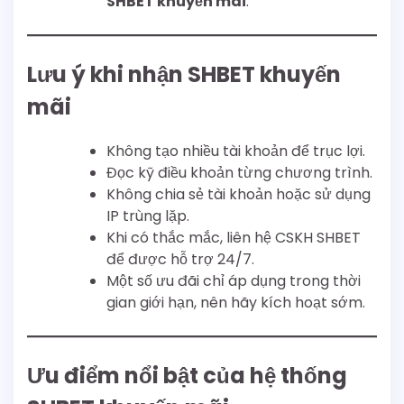
SHBET khuyến mãi
.
Lưu ý khi nhận SHBET khuyến
mãi
Không tạo nhiều tài khoản để trục lợi.
Đọc kỹ điều khoản từng chương trình.
Không chia sẻ tài khoản hoặc sử dụng
IP trùng lặp.
Khi có thắc mắc, liên hệ CSKH SHBET
để được hỗ trợ 24/7.
Một số ưu đãi chỉ áp dụng trong thời
gian giới hạn, nên hãy kích hoạt sớm.
Ưu điểm nổi bật của hệ thống