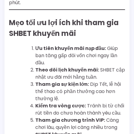
phút.
Mẹo tối ưu lợi ích khi tham gia
SHBET khuyến mãi
Ưu tiên khuyến mãi nạp đầu:
Giúp
bạn tăng gấp đôi vốn chơi ngay lần
đầu.
Theo dõi lịch khuyến mãi:
SHBET cập
nhật ưu đãi mới hằng tuần.
Tham gia sự kiện lớn:
Dịp Tết, lễ hội
thể thao có phần thưởng cao hơn
thường lệ.
Kiểm tra vòng cược:
Tránh bị từ chối
rút tiền do chưa hoàn thành yêu cầu.
Tham gia chương trình VIP:
Càng
chơi lâu, quyền lợi càng nhiều trong