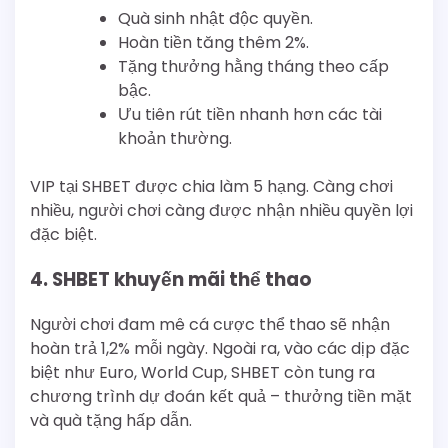
Quà sinh nhật độc quyền.
Hoàn tiền tăng thêm 2%.
Tặng thưởng hằng tháng theo cấp
bậc.
Ưu tiên rút tiền nhanh hơn các tài
khoản thường.
VIP tại SHBET được chia làm 5 hạng. Càng chơi
nhiều, người chơi càng được nhận nhiều quyền lợi
đặc biệt.
4. SHBET khuyến mãi thể thao
Người chơi đam mê cá cược thể thao sẽ nhận
hoàn trả 1,2% mỗi ngày. Ngoài ra, vào các dịp đặc
biệt như Euro, World Cup, SHBET còn tung ra
chương trình dự đoán kết quả – thưởng tiền mặt
và quà tặng hấp dẫn.