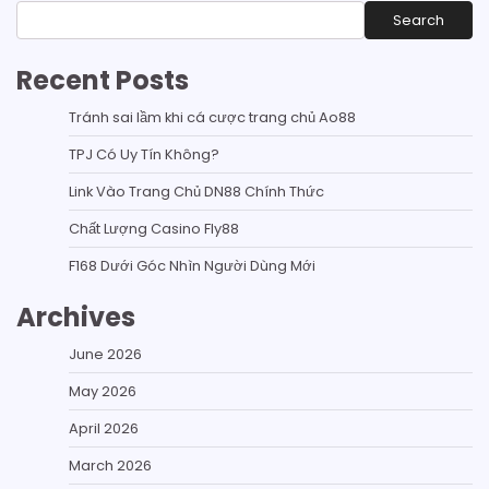
Search
Recent Posts
Tránh sai lầm khi cá cược trang chủ Ao88
TPJ Có Uy Tín Không?
Link Vào Trang Chủ DN88 Chính Thức
Chất Lượng Casino Fly88
F168 Dưới Góc Nhìn Người Dùng Mới
Archives
June 2026
May 2026
April 2026
March 2026