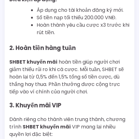
Áp dụng cho tài khoản đăng ký mới.
Số tiền nạp tối thiểu 200.000 VNĐ.
Hoàn thành yêu cầu cược x3 trước khi
rút tiền.
2. Hoàn tiền hàng tuần
SHBET khuyến mãi
hoàn tiền giúp người chơi
giảm thiểu rủi ro khi cá cược. Mỗi tuần, SHBET sẽ
hoàn lại từ 0,5% đến 1,5% tổng số tiền cược, dù
thắng hay thua. Phần thưởng được cộng trực
tiếp vào ví chính của người chơi.
3. Khuyến mãi VIP
Dành riêng cho thành viên trung thành, chương
trình
SHBET khuyến mãi
VIP mang lại nhiều
quyền lợi đặc biệt: