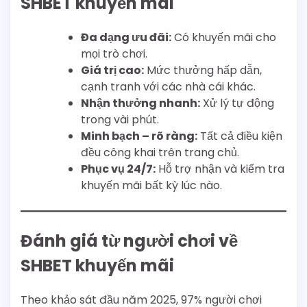
SHBET khuyến mãi
Đa dạng ưu đãi:
Có khuyến mãi cho
mọi trò chơi.
Giá trị cao:
Mức thưởng hấp dẫn,
cạnh tranh với các nhà cái khác.
Nhận thưởng nhanh:
Xử lý tự động
trong vài phút.
Minh bạch – rõ ràng:
Tất cả điều kiện
đều công khai trên trang chủ.
Phục vụ 24/7:
Hỗ trợ nhận và kiểm tra
khuyến mãi bất kỳ lúc nào.
Đánh giá từ người chơi về
SHBET khuyến mãi
Theo khảo sát đầu năm 2025, 97% người chơi