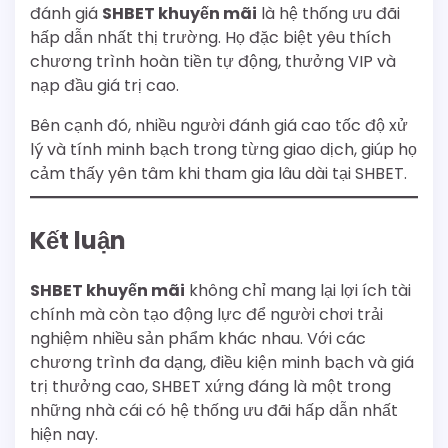
đánh giá
SHBET khuyến mãi
là hệ thống ưu đãi
hấp dẫn nhất thị trường. Họ đặc biệt yêu thích
chương trình hoàn tiền tự động, thưởng VIP và
nạp đầu giá trị cao.
Bên cạnh đó, nhiều người đánh giá cao tốc độ xử
lý và tính minh bạch trong từng giao dịch, giúp họ
cảm thấy yên tâm khi tham gia lâu dài tại SHBET.
Kết luận
SHBET khuyến mãi
không chỉ mang lại lợi ích tài
chính mà còn tạo động lực để người chơi trải
nghiệm nhiều sản phẩm khác nhau. Với các
chương trình đa dạng, điều kiện minh bạch và giá
trị thưởng cao, SHBET xứng đáng là một trong
những nhà cái có hệ thống ưu đãi hấp dẫn nhất
hiện nay.