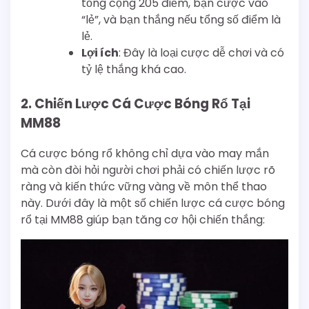
tổng cộng 205 điểm, bạn cược vào
“lẻ”, và bạn thắng nếu tổng số điểm là
lẻ.
Lợi ích
: Đây là loại cược dễ chơi và có
tỷ lệ thắng khá cao.
2. Chiến Lược Cá Cược Bóng Rổ Tại
MM88
Cá cược bóng rổ không chỉ dựa vào may mắn
mà còn đòi hỏi người chơi phải có chiến lược rõ
ràng và kiến thức vững vàng về môn thể thao
này. Dưới đây là một số chiến lược cá cược bóng
rổ tại MM88 giúp bạn tăng cơ hội chiến thắng: