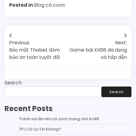
Posted in
Blog cá cược
Post
Previous:
Next:
navigation
Bảo mật Thabet đảm
Game bài XX88 đa dạng
bảo an toàn tuyệt đối
và hấp dẫn
Search
Search
Recent Posts
Tránh sai lầm khi cá cược trang chủ Ao88
TPJ Có Uy Tín Không?