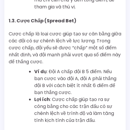
tham gia và thú vị.
1.3. Cược Chấp (Spread Bet)
Cược chấp là loại cược giúp tạo sự cân bằng giữa
các đội có sự chênh lệch về lực lượng. Trong
cược chấp, đội yếu sẽ được “chấp” một số điểm
nhất định, và đội mạnh phải vượt qua số điểm này
để thắng cược.
Ví dụ
: Đội A chấp đội B 5 điểm. Nếu
bạn cược vào đội A, đội A phải thắng
đội B với cách biệt ít nhất 6 điểm để
bạn thắng cược.
Lợi ích
: Cược chấp giúp tạo ra sự
công bằng cho các trận đấu có sự
chênh lệch về trình độ và làm tăng
tính kịch tính của trận đấu.