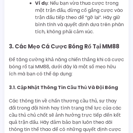
Ví dụ
: Nếu bạn vừa thua cược trong
một trận đấu, đừng cố gắng cược vào
trận đấu tiếp theo để “gỡ lại”. Hãy giữ
bình tĩnh và quyết định dựa trên phân
tích, không phải cảm xúc.
3. Các Mẹo Cá Cược Bóng Rổ Tại MM88
Để tăng cường khả năng chiến thắng khi cá cược
bóng rổ tại MM88, dưới đây là một số mẹo hữu
ích mà bạn có thể áp dụng:
3.1. Cập Nhật Thông Tin Cầu Thủ Và Đội Bóng
Các thông tin về chấn thương cầu thủ, sự thay
đổi trong đội hình hay tình trạng thể lực của các
cầu thủ chủ chốt sẽ ảnh hưởng trực tiếp đến kết
quả trận đấu. Hãy đảm bảo bạn luôn theo dõi
thông tin thể thao để có những quyết định cược