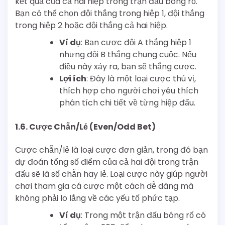
kết quả của cả hai hiệp trong trận đấu bóng rổ.
Bạn có thể chọn đội thắng trong hiệp 1, đội thắng
trong hiệp 2 hoặc đội thắng cả hai hiệp.
Ví dụ
: Bạn cược đội A thắng hiệp 1
nhưng đội B thắng chung cuộc. Nếu
điều này xảy ra, bạn sẽ thắng cược.
Lợi ích
: Đây là một loại cược thú vị,
thích hợp cho người chơi yêu thích
phân tích chi tiết về từng hiệp đấu.
1.6. Cược Chẵn/Lẻ (Even/Odd Bet)
Cược chẵn/lẻ là loại cược đơn giản, trong đó bạn
dự đoán tổng số điểm của cả hai đội trong trận
đấu sẽ là số chẵn hay lẻ. Loại cược này giúp người
chơi tham gia cá cược một cách dễ dàng mà
không phải lo lắng về các yếu tố phức tạp.
Ví dụ
: Trong một trận đấu bóng rổ có