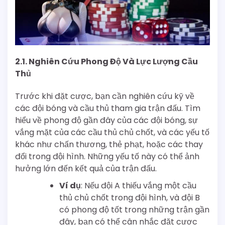
2.1. Nghiên Cứu Phong Độ Và Lực Lượng Cầu
Thủ
Trước khi đặt cược, bạn cần nghiên cứu kỹ về
các đội bóng và cầu thủ tham gia trận đấu. Tìm
hiểu về phong độ gần đây của các đội bóng, sự
vắng mặt của các cầu thủ chủ chốt, và các yếu tố
khác như chấn thương, thẻ phạt, hoặc các thay
đổi trong đội hình. Những yếu tố này có thể ảnh
hưởng lớn đến kết quả của trận đấu.
Ví dụ
: Nếu đội A thiếu vắng một cầu
thủ chủ chốt trong đội hình, và đội B
có phong độ tốt trong những trận gần
đây, bạn có thể cân nhắc đặt cược