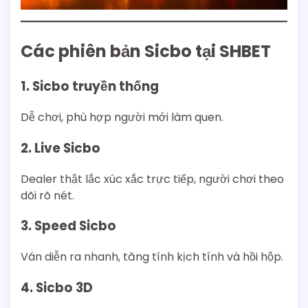
Các phiên bản Sicbo tại SHBET
1. Sicbo truyền thống
Dễ chơi, phù hợp người mới làm quen.
2. Live Sicbo
Dealer thật lắc xúc xắc trực tiếp, người chơi theo
dõi rõ nét.
3. Speed Sicbo
Ván diễn ra nhanh, tăng tính kịch tính và hồi hộp.
4. Sicbo 3D