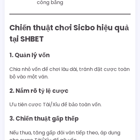
công bằng
Chiến thuật chơi Sicbo hiệu quả
tại SHBET
1. Quản lý vốn
Chia nhỏ vốn để chơi lâu dài, tránh đặt cược toàn
bộ vào một ván.
2. Nắm rõ tỷ lệ cược
Ưu tiên cược Tài/Xỉu để bảo toàn vốn.
3. Chiến thuật gấp thếp
Nếu thua, tăng gấp đôi ván tiếp theo, áp dụng