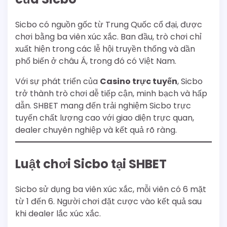
Sicbo có nguồn gốc từ Trung Quốc cổ đại, được
chơi bằng ba viên xúc xắc. Ban đầu, trò chơi chỉ
xuất hiện trong các lễ hội truyền thống và dần
phổ biến ở châu Á, trong đó có Việt Nam.
Với sự phát triển của
Casino trực tuyến
, Sicbo
trở thành trò chơi dễ tiếp cận, minh bạch và hấp
dẫn. SHBET mang đến trải nghiệm Sicbo trực
tuyến chất lượng cao với giao diện trực quan,
dealer chuyên nghiệp và kết quả rõ ràng.
Luật chơi Sicbo tại SHBET
Sicbo sử dụng ba viên xúc xắc, mỗi viên có 6 mặt
từ 1 đến 6. Người chơi đặt cược vào kết quả sau
khi dealer lắc xúc xắc.