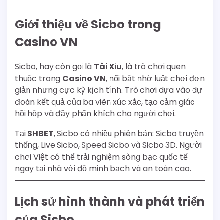
Giới thiệu về Sicbo trong
Casino VN
Sicbo, hay còn gọi là
Tài Xỉu
, là trò chơi quen
thuộc trong
Casino VN
, nổi bật nhờ luật chơi đơn
giản nhưng cực kỳ kịch tính. Trò chơi dựa vào dự
đoán kết quả của ba viên xúc xắc, tạo cảm giác
hồi hộp và đầy phấn khích cho người chơi.
Tại
SHBET
, Sicbo có nhiều phiên bản: Sicbo truyền
thống, Live Sicbo, Speed Sicbo và Sicbo 3D. Người
chơi Việt có thể trải nghiệm sòng bạc quốc tế
ngay tại nhà với độ minh bạch và an toàn cao.
Lịch sử hình thành và phát triển
của Sicbo