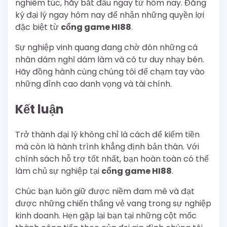
nghiêm túc, hãy bắt đầu ngay từ hôm nay. Đăng
ký đại lý ngay hôm nay để nhận những quyền lợi
đặc biệt từ
cổng game HI88
.
Sự nghiệp vinh quang đang chờ đón những cá
nhân dám nghĩ dám làm và có tư duy nhạy bén.
Hãy đồng hành cùng chúng tôi để chạm tay vào
những đỉnh cao danh vọng và tài chính.
Kết luận
Trở thành đại lý không chỉ là cách để kiếm tiền
mà còn là hành trình khẳng định bản thân. Với
chính sách hỗ trợ tốt nhất, bạn hoàn toàn có thể
làm chủ sự nghiệp tại
cổng game HI88
.
Chúc bạn luôn giữ được niềm đam mê và đạt
được những chiến thắng vẻ vang trong sự nghiệp
kinh doanh. Hẹn gặp lại bạn tại những cột mốc