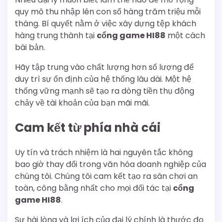
quy mô thu nhập lên con số hàng trăm triệu mỗi
tháng. Bí quyết nằm ở việc xây dựng tệp khách
hàng trung thành tại
cổng game HI88
một cách
bài bản.
Hãy tập trung vào chất lượng hơn số lượng để
duy trì sự ổn định của hệ thống lâu dài. Một hệ
thống vững mạnh sẽ tạo ra dòng tiền thụ động
chảy về tài khoản của bạn mãi mãi.
Cam kết từ phía nhà cái
Uy tín và trách nhiệm là hai nguyên tắc không
bao giờ thay đổi trong văn hóa doanh nghiệp của
chúng tôi. Chúng tôi cam kết tạo ra sân chơi an
toàn, công bằng nhất cho mọi đối tác tại
cổng
game HI88
.
Sự hài lòng và lợi ích của đại lý chính là thước đo