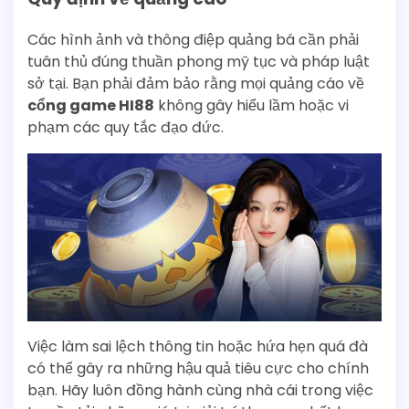
Các hình ảnh và thông điệp quảng bá cần phải
tuân thủ đúng thuần phong mỹ tục và pháp luật
sở tại. Bạn phải đảm bảo rằng mọi quảng cáo về
cổng game HI88
không gây hiểu lầm hoặc vi
phạm các quy tắc đạo đức.
Việc làm sai lệch thông tin hoặc hứa hẹn quá đà
có thể gây ra những hậu quả tiêu cực cho chính
bạn. Hãy luôn đồng hành cùng nhà cái trong việc