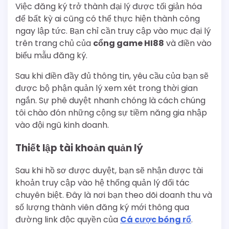
Việc đăng ký trở thành đại lý được tối giản hóa
để bất kỳ ai cũng có thể thực hiện thành công
ngay lập tức. Bạn chỉ cần truy cập vào mục đại lý
trên trang chủ của
cổng game HI88
và điền vào
biểu mẫu đăng ký.
Sau khi điền đầy đủ thông tin, yêu cầu của bạn sẽ
được bộ phận quản lý xem xét trong thời gian
ngắn. Sự phê duyệt nhanh chóng là cách chúng
tôi chào đón những cộng sự tiềm năng gia nhập
vào đội ngũ kinh doanh.
Thiết lập tài khoản quản lý
Sau khi hồ sơ được duyệt, bạn sẽ nhận được tài
khoản truy cập vào hệ thống quản lý đối tác
chuyên biệt. Đây là nơi bạn theo dõi doanh thu và
số lượng thành viên đăng ký mới thông qua
đường link độc quyền của
Cá cược bóng rổ
.