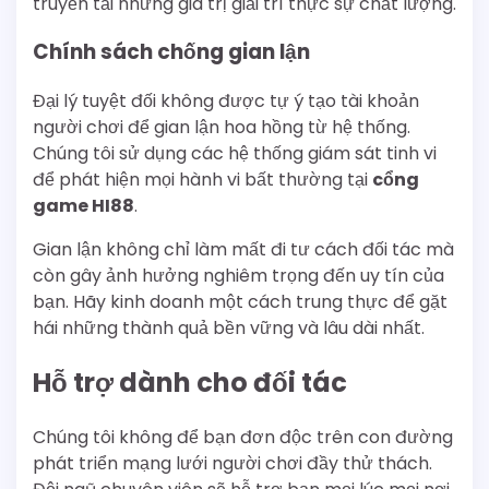
truyền tải những giá trị giải trí thực sự chất lượng.
Chính sách chống gian lận
Đại lý tuyệt đối không được tự ý tạo tài khoản
người chơi để gian lận hoa hồng từ hệ thống.
Chúng tôi sử dụng các hệ thống giám sát tinh vi
để phát hiện mọi hành vi bất thường tại
cổng
game HI88
.
Gian lận không chỉ làm mất đi tư cách đối tác mà
còn gây ảnh hưởng nghiêm trọng đến uy tín của
bạn. Hãy kinh doanh một cách trung thực để gặt
hái những thành quả bền vững và lâu dài nhất.
Hỗ trợ dành cho đối tác
Chúng tôi không để bạn đơn độc trên con đường
phát triển mạng lưới người chơi đầy thử thách.