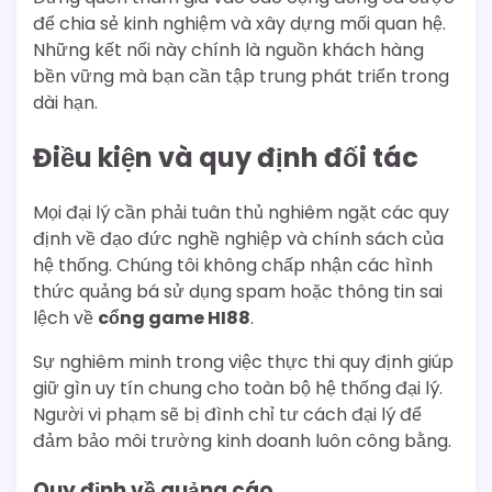
để chia sẻ kinh nghiệm và xây dựng mối quan hệ.
Những kết nối này chính là nguồn khách hàng
bền vững mà bạn cần tập trung phát triển trong
dài hạn.
Điều kiện và quy định đối tác
Mọi đại lý cần phải tuân thủ nghiêm ngặt các quy
định về đạo đức nghề nghiệp và chính sách của
hệ thống. Chúng tôi không chấp nhận các hình
thức quảng bá sử dụng spam hoặc thông tin sai
lệch về
cổng game HI88
.
Sự nghiêm minh trong việc thực thi quy định giúp
giữ gìn uy tín chung cho toàn bộ hệ thống đại lý.
Người vi phạm sẽ bị đình chỉ tư cách đại lý để
đảm bảo môi trường kinh doanh luôn công bằng.
Quy định về quảng cáo