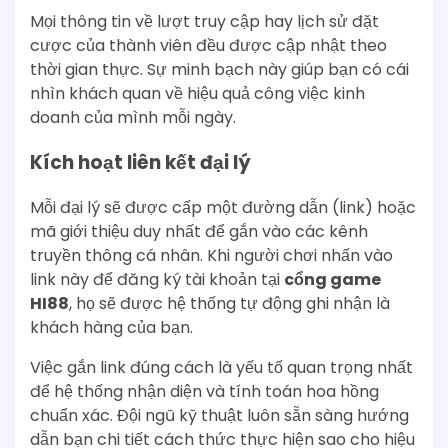
Mọi thông tin về lượt truy cập hay lịch sử đặt
cược của thành viên đều được cập nhật theo
thời gian thực. Sự minh bạch này giúp bạn có cái
nhìn khách quan về hiệu quả công việc kinh
doanh của mình mỗi ngày.
Kích hoạt liên kết đại lý
Mỗi đại lý sẽ được cấp một đường dẫn (link) hoặc
mã giới thiệu duy nhất để gắn vào các kênh
truyền thông cá nhân. Khi người chơi nhấn vào
link này để đăng ký tài khoản tại
cổng game
HI88
, họ sẽ được hệ thống tự động ghi nhận là
khách hàng của bạn.
Việc gắn link đúng cách là yếu tố quan trọng nhất
để hệ thống nhận diện và tính toán hoa hồng
chuẩn xác. Đội ngũ kỹ thuật luôn sẵn sàng hướng
dẫn bạn chi tiết cách thức thực hiện sao cho hiệu