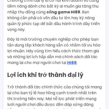
Chương trình đại lý là cơ hội kinh doanh vô cùng
tiềm năng dành cho bất kỳ ai muốn gia tăng thu
nhập thụ động cùng
cổng game HI88
. Bạn
không cần phải có vốn đầu tư lớn hay kỹ năng
quản lý phức tạp để bắt đầu hành trình đầy triển
vọng này.
Đây là môi trường chuyên nghiệp cho phép bạn
tận dụng tệp khách hàng sẵn có nhằm tối ưu hóa
lợi nhuận. Hãy cùng tìm hiểu cách thức tham gia
và những lợi ích hấp dẫn mà chính sách đối tác
mang lại cho mọi người chơi tại
HI88
.
Lợi ích khi trở thành đại lý
Trở thành đối tác chính thức của chúng tôi mang
lại cho bạn tỷ lệ hoa hồng cạnh tranh nhất trên
thị trường hiện nay. Mọi nỗ lực phát triển mạng
lưới người chơi đều được đền đáp xứng đáng