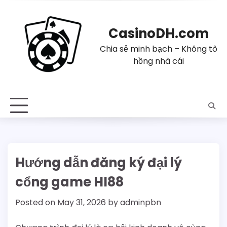
Skip
to
content
CasinoDH.com
Chia sẻ minh bạch – Không tô
hồng nhà cái
Hướng dẫn đăng ký đại lý
cổng game HI88
Posted on
May 31, 2026
by
adminpbn