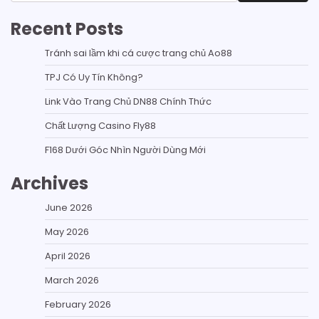
Recent Posts
Tránh sai lầm khi cá cược trang chủ Ao88
TPJ Có Uy Tín Không?
Link Vào Trang Chủ DN88 Chính Thức
Chất Lượng Casino Fly88
F168 Dưới Góc Nhìn Người Dùng Mới
Archives
June 2026
May 2026
April 2026
March 2026
February 2026