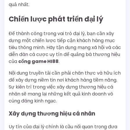
quả nhất.
Chiến lược phát triển đại lý
Để thành công trong vai trò đại lý, bạn cần xây
dựng một chiến lược tiếp cận khách hàng mục
tiêu thông minh. Hãy tận dụng mạng xã hội và các
diễn đàn cá cược uy tín để quảng bá thương hiệu
của
cổng game HI88
.
Nội dung truyền tải cần phải chân thực và hữu ích
để xây dựng niềm tin nơi khách hàng tiềm năng.
Sự kiên trì trong việc xây dựng thương hiệu cá
nhân sẽ mang lại những kết quả kinh doanh vô
cùng đáng kinh ngạc.
Xây dựng thương hiệu cá nhân
Uy tín của đại lý chính là cầu nối quan trọng đưa