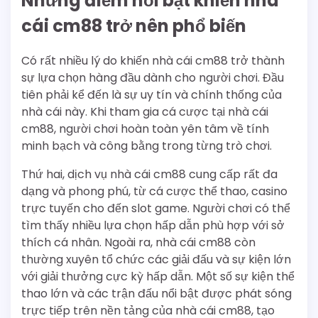
Những điểm nổi bật khiến nhà
cái cm88 trở nên phổ biến
Có rất nhiều lý do khiến nhà cái cm88 trở thành
sự lựa chọn hàng đầu dành cho người chơi. Đầu
tiên phải kể đến là sự uy tín và chính thống của
nhà cái này. Khi tham gia cá cược tại nhà cái
cm88, người chơi hoàn toàn yên tâm về tính
minh bạch và công bằng trong từng trò chơi.
Thứ hai, dịch vụ nhà cái cm88 cung cấp rất đa
dạng và phong phú, từ cá cược thể thao, casino
trực tuyến cho đến slot game. Người chơi có thể
tìm thấy nhiều lựa chọn hấp dẫn phù hợp với sở
thích cá nhân. Ngoài ra, nhà cái cm88 còn
thường xuyên tổ chức các giải đấu và sự kiện lớn
với giải thưởng cực kỳ hấp dẫn. Một số sự kiện thể
thao lớn và các trận đấu nổi bật được phát sóng
trực tiếp trên nền tảng của nhà cái cm88, tạo