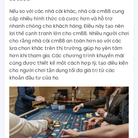
Nếu so với các nhà cái khác, nhà cái cm88 cung
cấp nhiều hình thức cá cược hơn và hỗ trợ
nhanh chóng cho khách hàng. Điều này tạo nên
lợi thế cạnh tranh lớn cho cm88. Nhiều người chơi
cho rằng nhà cái cm88 an toàn hơn so với các
lựa chọn khác trên thị trường, giúp họ yên tâm
hơn khi tham gia. Các chương trình khuyến mãi
cũng được thiết kế một cách hợp lý, tạo điều kiện
cho người chơi tận dụng tối đa giá trị từ các
khoản đầu tư của họ.