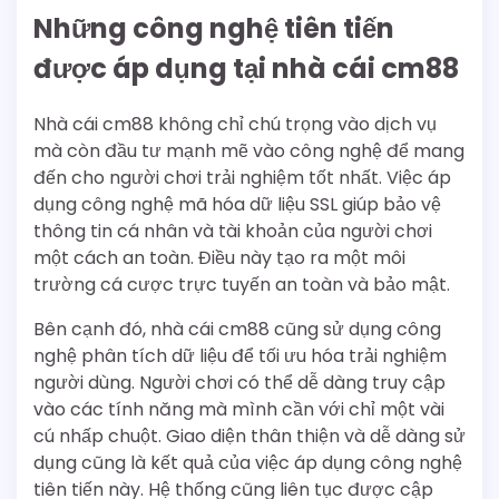
Những công nghệ tiên tiến
được áp dụng tại nhà cái cm88
Nhà cái cm88 không chỉ chú trọng vào dịch vụ
mà còn đầu tư mạnh mẽ vào công nghệ để mang
đến cho người chơi trải nghiệm tốt nhất. Việc áp
dụng công nghệ mã hóa dữ liệu SSL giúp bảo vệ
thông tin cá nhân và tài khoản của người chơi
một cách an toàn. Điều này tạo ra một môi
trường cá cược trực tuyến an toàn và bảo mật.
Bên cạnh đó, nhà cái cm88 cũng sử dụng công
nghệ phân tích dữ liệu để tối ưu hóa trải nghiệm
người dùng. Người chơi có thể dễ dàng truy cập
vào các tính năng mà mình cần với chỉ một vài
cú nhấp chuột. Giao diện thân thiện và dễ dàng sử
dụng cũng là kết quả của việc áp dụng công nghệ
tiên tiến này. Hệ thống cũng liên tục được cập