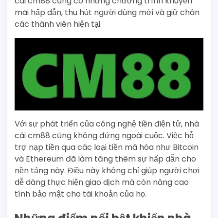
cái cm88 cũng có những chương trình khuyến
mãi hấp dẫn, thu hút người dùng mới và giữ chân
các thành viên hiện tại.
Với sự phát triển của công nghệ tiền điện tử, nhà
cái cm88 cũng không đứng ngoài cuộc. Việc hỗ
trợ nạp tiền qua các loại tiền mã hóa như Bitcoin
và Ethereum đã làm tăng thêm sự hấp dẫn cho
nền tảng này. Điều này không chỉ giúp người chơi
dễ dàng thực hiện giao dịch mà còn nâng cao
tính bảo mật cho tài khoản của họ.