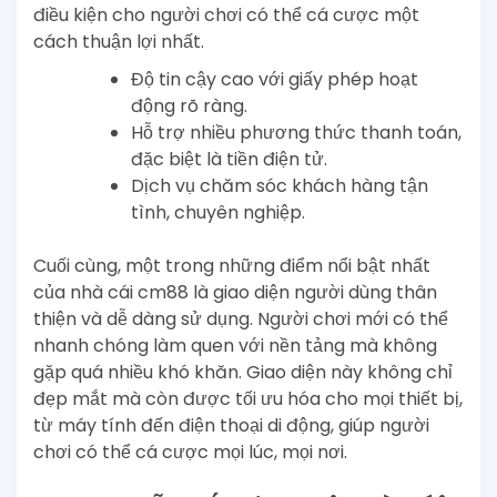
điều kiện cho người chơi có thể cá cược một
cách thuận lợi nhất.
Độ tin cậy cao với giấy phép hoạt
động rõ ràng.
Hỗ trợ nhiều phương thức thanh toán,
đặc biệt là tiền điện tử.
Dịch vụ chăm sóc khách hàng tận
tình, chuyên nghiệp.
Cuối cùng, một trong những điểm nổi bật nhất
của nhà cái cm88 là giao diện người dùng thân
thiện và dễ dàng sử dụng. Người chơi mới có thể
nhanh chóng làm quen với nền tảng mà không
gặp quá nhiều khó khăn. Giao diện này không chỉ
đẹp mắt mà còn được tối ưu hóa cho mọi thiết bị,
từ máy tính đến điện thoại di động, giúp người
chơi có thể cá cược mọi lúc, mọi nơi.