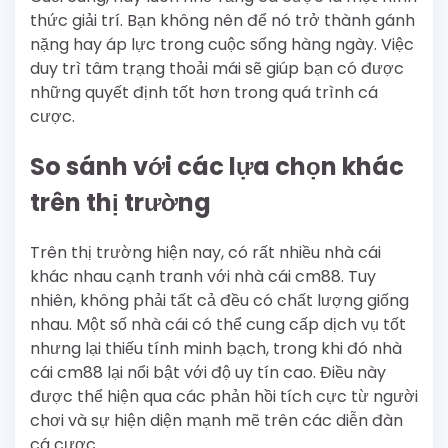
thức giải trí. Bạn không nên để nó trở thành gánh
nặng hay áp lực trong cuộc sống hàng ngày. Việc
duy trì tâm trạng thoải mái sẽ giúp bạn có được
những quyết định tốt hơn trong quá trình cá
cược.
So sánh với các lựa chọn khác
trên thị trường
Trên thị trường hiện nay, có rất nhiều nhà cái
khác nhau cạnh tranh với nhà cái cm88. Tuy
nhiên, không phải tất cả đều có chất lượng giống
nhau. Một số nhà cái có thể cung cấp dịch vụ tốt
nhưng lại thiếu tính minh bạch, trong khi đó nhà
cái cm88 lại nổi bật với độ uy tín cao. Điều này
được thể hiện qua các phản hồi tích cực từ người
chơi và sự hiện diện mạnh mẽ trên các diễn đàn
cá cược.