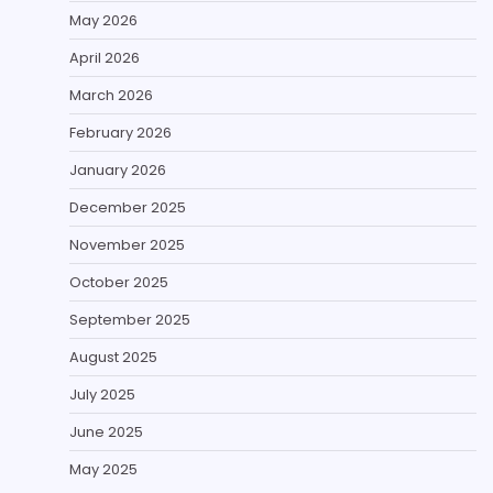
May 2026
April 2026
March 2026
February 2026
January 2026
December 2025
November 2025
October 2025
September 2025
August 2025
July 2025
June 2025
May 2025