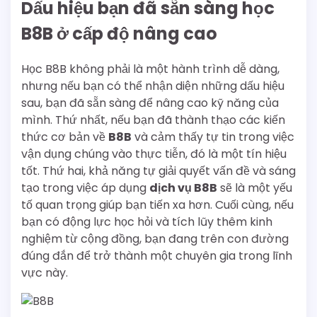
Dấu hiệu bạn đã sẵn sàng học
B8B ở cấp độ nâng cao
Học B8B không phải là một hành trình dễ dàng,
nhưng nếu bạn có thể nhận diện những dấu hiệu
sau, bạn đã sẵn sàng để nâng cao kỹ năng của
mình. Thứ nhất, nếu bạn đã thành thạo các kiến
thức cơ bản về
B8B
và cảm thấy tự tin trong việc
vận dụng chúng vào thực tiễn, đó là một tín hiệu
tốt. Thứ hai, khả năng tự giải quyết vấn đề và sáng
tạo trong việc áp dụng
dịch vụ B8B
sẽ là một yếu
tố quan trọng giúp bạn tiến xa hơn. Cuối cùng, nếu
bạn có động lực học hỏi và tích lũy thêm kinh
nghiệm từ cộng đồng, bạn đang trên con đường
đúng đắn để trở thành một chuyên gia trong lĩnh
vực này.