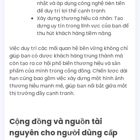
nhật và áp dụng công nghệ tiên tiến
để duy trì lợi thế cạnh tranh.
Xây dựng thương hiệu cá nhân: Tạo
dựng uy tín trong lĩnh vực của bạn để
thu hút khách hàng tiềm năng.
Việc duy trì các mối quan hệ bền vững không chỉ
giúp bạn có được khách hàng trung thành mà
còn tạo ra cơ hội phổ biến thương hiệu và sản
phẩm của mình trong cộng đồng. Chiến lược dài
hạn cũng bao gồm việc xây dựng một hình ảnh
thương hiệu mạnh mẽ, giúp bạn nổi bật giữa một
thị trường đầy cạnh tranh.
Cộng đồng và nguồn tài
nguyên cho người dùng cấp