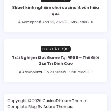
8kbet kinh nghiệm chơi casino ít vốn hiệu
quả
Adminpbn
April 22, 2026
9 Min Read
0
BLOG CÁ CƯỢC
Trải Nghiệm Slot Game Tại RR88 – Thế Giới
Giải Trí Đỉnh Cao
Adminpbn
July 23, 2025
7 Min Read
0
Copyright © 2026
CasinoDH.com
Theme:
Complete Blog By
Adore Themes
.