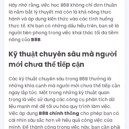
Hãy nhớ rằng, việc học B8B không chỉ đơn thuần
là nắm bắt lý thuyết mà còn là khả năng thực
hành và áp dụng kiến thức vào các tình huống
thực tế. Khi bạn có những dấu hiệu trên, bạn sẽ là
người tiên phong trong việc khai thác tối đa tiềm
năng của
B8B
.
Kỹ thuật chuyên sâu mà người
mới chưa thể tiếp cận
Các kỹ thuật chuyên sâu trong B8B thường là
những khía cạnh mà người mới chưa thể tiếp cận
ngay lập tức. Một trong những kỹ thuật quan
trọng là việc sử dụng các công cụ phân tích dữ
liệu mạnh mẽ để tối ưu hóa quy trình làm việc.
Việc áp dụng
B8B chính thống
cho phép bạn có
cái nhìn sâu sắc hơn về hiệu quả công việc của
mình. Để thành công trong việc này, bạn cần phải