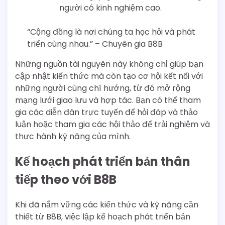
người có kinh nghiệm cao.
“Cộng đồng là nơi chúng ta học hỏi và phát
triển cùng nhau.” – Chuyên gia B8B
Những nguồn tài nguyên này không chỉ giúp bạn
cập nhật kiến thức mà còn tạo cơ hội kết nối với
những người cùng chí hướng, từ đó mở rộng
mạng lưới giao lưu và hợp tác. Bạn có thể tham
gia các diễn đàn trực tuyến để hỏi đáp và thảo
luận hoặc tham gia các hội thảo để trải nghiệm và
thực hành kỹ năng của mình.
Kế hoạch phát triển bản thân
tiếp theo với B8B
Khi đã nắm vững các kiến thức và kỹ năng cần
thiết từ B8B, việc lập kế hoạch phát triển bản