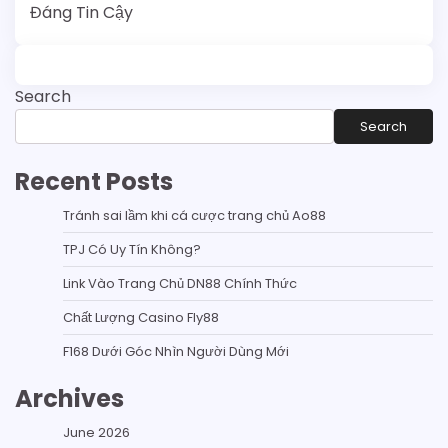
Đáng Tin Cậy
Search
Search
Recent Posts
Tránh sai lầm khi cá cược trang chủ Ao88
TPJ Có Uy Tín Không?
Link Vào Trang Chủ DN88 Chính Thức
Chất Lượng Casino Fly88
F168 Dưới Góc Nhìn Người Dùng Mới
Archives
June 2026