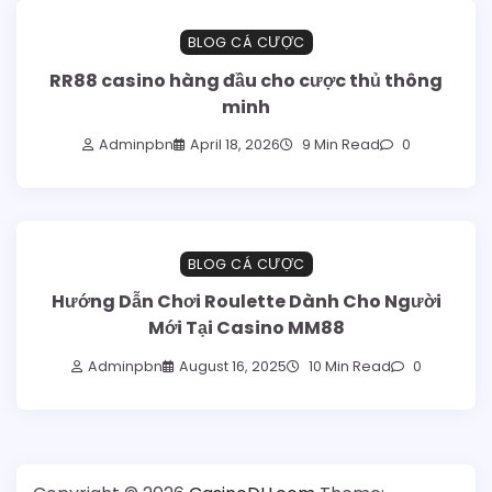
BLOG CÁ CƯỢC
RR88 casino hàng đầu cho cược thủ thông
minh
Adminpbn
April 18, 2026
9 Min Read
0
BLOG CÁ CƯỢC
Hướng Dẫn Chơi Roulette Dành Cho Người
Mới Tại Casino MM88
Adminpbn
August 16, 2025
10 Min Read
0