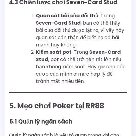
4.3 Chiến lược chơi Seven-Card Stud
Quan sát bài của đối thủ
: Trong
Seven-Card Stud
, bạn có thể thấy
bài của đối thủ được lật ra, vì vậy hãy
quan sát cẩn thận để biết họ có bài
mạnh hay không.
Kiểm soát pot
: Trong
Seven-Card
Stud
, pot có thể trở nên rất lớn nếu
bạn không kiểm soát. Hãy giữ cho các
cược của mình ở mức hợp lý để
tránh mất nhiều tiền.
5. Mẹo chơi Poker tại RR88
5.1 Quản lý ngân sách
Quản lý ngân sách là yếu tố quan trọng khi chơi