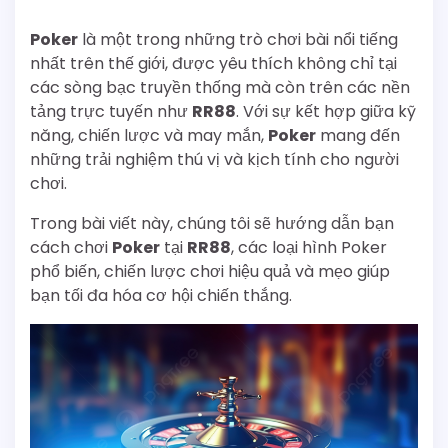
Poker
là một trong những trò chơi bài nổi tiếng
nhất trên thế giới, được yêu thích không chỉ tại
các sòng bạc truyền thống mà còn trên các nền
tảng trực tuyến như
RR88
. Với sự kết hợp giữa kỹ
năng, chiến lược và may mắn,
Poker
mang đến
những trải nghiệm thú vị và kịch tính cho người
chơi.
Trong bài viết này, chúng tôi sẽ hướng dẫn bạn
cách chơi
Poker
tại
RR88
, các loại hình Poker
phổ biến, chiến lược chơi hiệu quả và mẹo giúp
bạn tối đa hóa cơ hội chiến thắng.