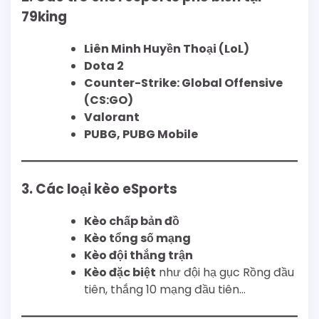
79king
Liên Minh Huyền Thoại (LoL)
Dota 2
Counter-Strike: Global Offensive
(CS:GO)
Valorant
PUBG, PUBG Mobile
3. Các loại kèo eSports
Kèo chấp bản đồ
Kèo tổng số mạng
Kèo đội thắng trận
Kèo đặc biệt
như đội hạ gục Rồng đầu
tiên, thắng 10 mạng đầu tiên…