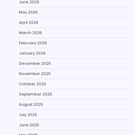
June 2026
May 2026
April 2026
March 2026
February 2026
January 2026
December 2025
November 2025
October 2025
September 2025
August 2025
July 2025
June 2025