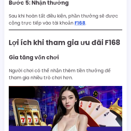
Bước 5: Nhận thưởng
Sau khi hoàn tất điều kiện, phần thưởng sẽ được
cộng trực tiếp vào tài khoản
F168
.
Lợi ích khi tham gia ưu đãi F168
Gia tăng vốn chơi
Người chơi có thể nhận thêm tiền thưởng để
tham gia nhiều trò chơi hơn.