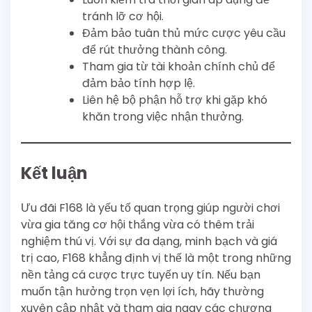
tránh lỡ cơ hội.
Đảm bảo tuân thủ mức cược yêu cầu
để rút thưởng thành công.
Tham gia từ tài khoản chính chủ để
đảm bảo tính hợp lệ.
Liên hệ bộ phận hỗ trợ khi gặp khó
khăn trong việc nhận thưởng.
Kết luận
Ưu đãi F168 là yếu tố quan trọng giúp người chơi
vừa gia tăng cơ hội thắng vừa có thêm trải
nghiệm thú vị. Với sự đa dạng, minh bạch và giá
trị cao, F168 khẳng định vị thế là một trong những
nền tảng cá cược trực tuyến uy tín. Nếu bạn
muốn tận hưởng trọn vẹn lợi ích, hãy thường
xuyên cập nhật và tham gia ngay các chương