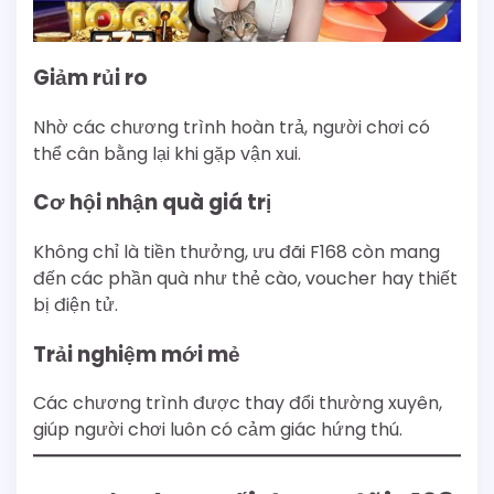
Giảm rủi ro
Nhờ các chương trình hoàn trả, người chơi có
thể cân bằng lại khi gặp vận xui.
Cơ hội nhận quà giá trị
Không chỉ là tiền thưởng, ưu đãi F168 còn mang
đến các phần quà như thẻ cào, voucher hay thiết
bị điện tử.
Trải nghiệm mới mẻ
Các chương trình được thay đổi thường xuyên,
giúp người chơi luôn có cảm giác hứng thú.