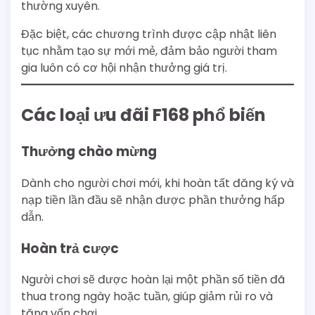
thường xuyên.
Đặc biệt, các chương trình được cập nhật liên
tục nhằm tạo sự mới mẻ, đảm bảo người tham
gia luôn có cơ hội nhận thưởng giá trị.
Các loại ưu đãi F168 phổ biến
Thưởng chào mừng
Dành cho người chơi mới, khi hoàn tất đăng ký và
nạp tiền lần đầu sẽ nhận được phần thưởng hấp
dẫn.
Hoàn trả cược
Người chơi sẽ được hoàn lại một phần số tiền đã
thua trong ngày hoặc tuần, giúp giảm rủi ro và
tăng vốn chơi.