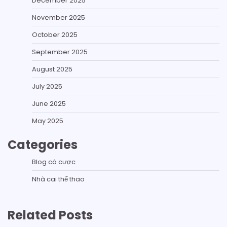
December 2025
November 2025
October 2025
September 2025
August 2025
July 2025
June 2025
May 2025
Categories
Blog cá cược
Nhà cai thể thao
Related Posts