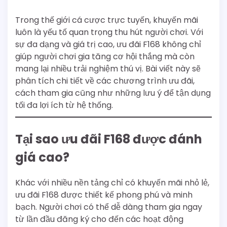
Trong thế giới cá cược trực tuyến, khuyến mãi
luôn là yếu tố quan trọng thu hút người chơi. Với
sự đa dạng và giá trị cao, ưu đãi F168 không chỉ
giúp người chơi gia tăng cơ hội thắng mà còn
mang lại nhiều trải nghiệm thú vị. Bài viết này sẽ
phân tích chi tiết về các chương trình ưu đãi,
cách tham gia cũng như những lưu ý để tận dụng
tối đa lợi ích từ hệ thống.
Tại sao ưu đãi F168 được đánh
giá cao?
Khác với nhiều nền tảng chỉ có khuyến mãi nhỏ lẻ,
ưu đãi F168 được thiết kế phong phú và minh
bạch. Người chơi có thể dễ dàng tham gia ngay
từ lần đầu đăng ký cho đến các hoạt động