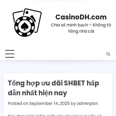
Skip
to
content
CasinoDH.com
Chia sẻ minh bạch – Không tô
hồng nhà cái
Tổng hợp ưu đãi SHBET hấp
dẫn nhất hiện nay
Posted on
September 14, 2025
by
adminpbn