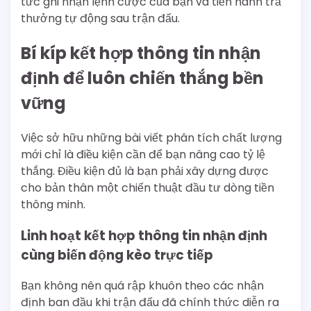
tức ghi nhận lệnh cược của bạn và tiến hành trả
thưởng tự động sau trận đấu.
Bí kíp kết hợp thông tin nhận
định để luôn chiến thắng bền
vững
Việc sở hữu những bài viết phân tích chất lượng
mới chỉ là điều kiện cần để bạn nâng cao tỷ lệ
thắng. Điều kiện đủ là bạn phải xây dựng được
cho bản thân một chiến thuật đầu tư dòng tiền
thông minh.
Linh hoạt kết hợp thông tin nhận định
cùng biến động kèo trực tiếp
Bạn không nên quá rập khuôn theo các nhận
định ban đầu khi trận đấu đã chính thức diễn ra