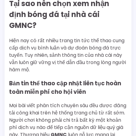
Tại sao nên chọn xem nhận
định bóng đá tại nhà cái
GMNC
?
Hiện nay có rất nhiều trang tin tức thể thao cung
cấp dịch vụ bình luận và dự đoán bóng đá trực
tuyến. Tuy nhiên, sảnh thông tin của nhà cái này
vẫn luôn giữ vững vị thế dẫn đầu trong lòng người
hâm mộ.
Bản tin thể thao cập nhật liên tục hoàn
toàn miễn phí cho hội viên
Mọi bài viết phân tích chuyên sâu đều được đăng
tải công khai trên hệ thống trang chủ từ rất sớm.
Người chơi không phải chi trả bất kỳ một khoản
phí dịch vụ nào để tiếp cận nguồn dữ liệu quý giá
này. Thương hiệu
GMNC
luôn nỗ lực mang lại