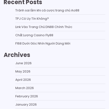
Recent Posts
Tránh sai lầm khi cá cược trang chủ Ao88
TPJ Có Uy Tín Không?
Link Vào Trang Chủ DN88 Chính Thức
Chất Lượng Casino Fly88
F168 Dưới Góc Nhìn Người Dùng Mới
Archives
June 2026
May 2026
April 2026
March 2026
February 2026
January 2026