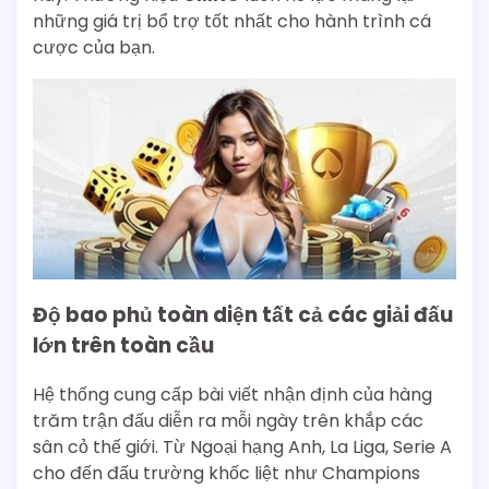
những giá trị bổ trợ tốt nhất cho hành trình cá
cược của bạn.
Độ bao phủ toàn diện tất cả các giải đấu
lớn trên toàn cầu
Hệ thống cung cấp bài viết nhận định của hàng
trăm trận đấu diễn ra mỗi ngày trên khắp các
sân cỏ thế giới. Từ Ngoại hạng Anh, La Liga, Serie A
cho đến đấu trường khốc liệt như Champions