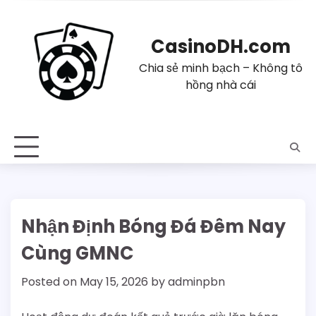
Skip
to
content
CasinoDH.com
Chia sẻ minh bạch – Không tô
hồng nhà cái
Nhận Định Bóng Đá Đêm Nay
Cùng GMNC
Posted on
May 15, 2026
by
adminpbn