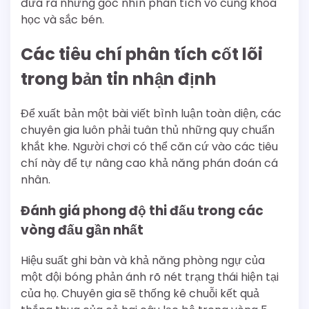
đưa ra những góc nhìn phân tích vô cùng khoa
học và sắc bén.
Các tiêu chí phân tích cốt lõi
trong bản tin nhận định
Để xuất bản một bài viết bình luận toàn diện, các
chuyên gia luôn phải tuân thủ những quy chuẩn
khắt khe. Người chơi có thể căn cứ vào các tiêu
chí này để tự nâng cao khả năng phán đoán cá
nhân.
Đánh giá phong độ thi đấu trong các
vòng đấu gần nhất
Hiệu suất ghi bàn và khả năng phòng ngự của
một đội bóng phản ánh rõ nét trạng thái hiện tại
của họ. Chuyên gia sẽ thống kê chuỗi kết quả