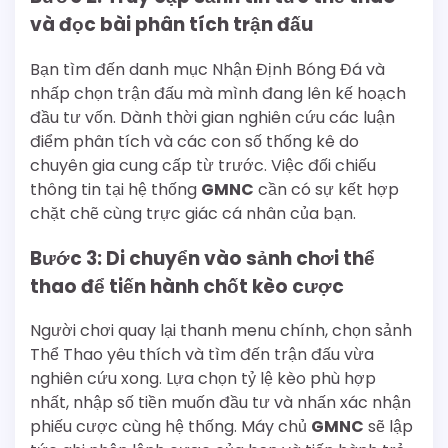
và đọc bài phân tích trận đấu
Bạn tìm đến danh mục Nhận Định Bóng Đá và
nhấp chọn trận đấu mà mình đang lên kế hoạch
đầu tư vốn. Dành thời gian nghiên cứu các luận
điểm phân tích và các con số thống kê do
chuyên gia cung cấp từ trước. Việc đối chiếu
thông tin tại hệ thống
GMNC
cần có sự kết hợp
chặt chẽ cùng trực giác cá nhân của bạn.
Bước 3: Di chuyển vào sảnh chơi thể
thao để tiến hành chốt kèo cược
Người chơi quay lại thanh menu chính, chọn sảnh
Thể Thao yêu thích và tìm đến trận đấu vừa
nghiên cứu xong. Lựa chọn tỷ lệ kèo phù hợp
nhất, nhập số tiền muốn đầu tư và nhấn xác nhận
phiếu cược cùng hệ thống. Máy chủ
GMNC
sẽ lập