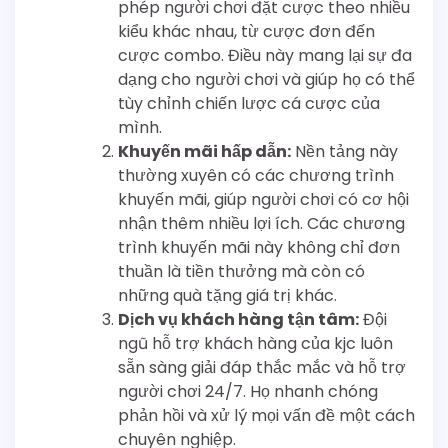
phép người chơi đặt cược theo nhiều
kiểu khác nhau, từ cược đơn đến
cược combo. Điều này mang lại sự đa
dạng cho người chơi và giúp họ có thể
tùy chỉnh chiến lược cá cược của
mình.
Khuyến mãi hấp dẫn:
Nền tảng này
thường xuyên có các chương trình
khuyến mãi, giúp người chơi có cơ hội
nhận thêm nhiều lợi ích. Các chương
trình khuyến mãi này không chỉ đơn
thuần là tiền thưởng mà còn có
những quà tặng giá trị khác.
Dịch vụ khách hàng tận tâm:
Đội
ngũ hỗ trợ khách hàng của kjc luôn
sẵn sàng giải đáp thắc mắc và hỗ trợ
người chơi 24/7. Họ nhanh chóng
phản hồi và xử lý mọi vấn đề một cách
chuyên nghiệp.