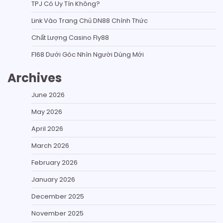
TPJ Có Uy Tín Không?
Link Vào Trang Chủ DN88 Chính Thức
Chất Lượng Casino Fly88
F168 Dưới Góc Nhìn Người Dùng Mới
Archives
June 2026
May 2026
April 2026
March 2026
February 2026
January 2026
December 2025
November 2025