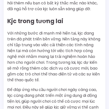
hỏi thêm nếu bạn có bất kỳ thắc mắc nào khác,
đội ngũ hỗ trợ của kjc luôn sẵn sàng giúp đỡ.
Kjc trong tương lai
Với những bước đi mạnh mẽ hiện tại, kjc đang
trên đà phát triển bền vững. Nền tảng này không
chỉ tập trung vào việc cải thiện các tính năng
hiện tại mà còn hướng tới việc tích hợp công
nghệ mới nhằm mang lại trải nghiệm hoàn hảo
hơn cho người chơi. Trong tương lai, kjc dự kiến
sẽ mở rộng thêm các dịch vụ cá cược mới, bao
gồm các trò chơi thể thao điện tử và các sự kiện
thể thao quốc tế.
Để đáp ứng nhu cầu người chơi ngày càng cao,
kjc cũng đang phát triển một ứng dụng di động
tiện lợi, giúp người chơi có thể cá cược mọi lúc
mọi nơi. Điều này sẽ giúp kjc giữ vững vị thế cạnh