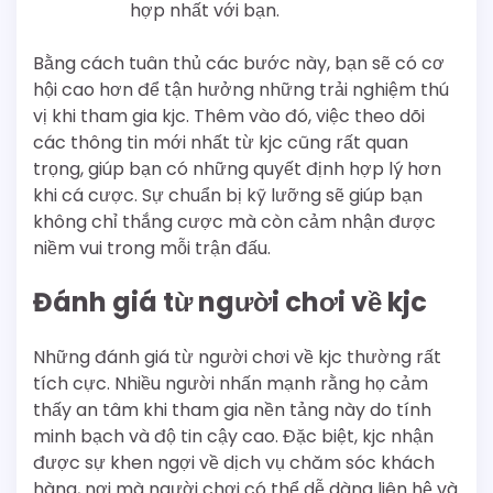
hợp nhất với bạn.
Bằng cách tuân thủ các bước này, bạn sẽ có cơ
hội cao hơn để tận hưởng những trải nghiệm thú
vị khi tham gia kjc. Thêm vào đó, việc theo dõi
các thông tin mới nhất từ kjc cũng rất quan
trọng, giúp bạn có những quyết định hợp lý hơn
khi cá cược. Sự chuẩn bị kỹ lưỡng sẽ giúp bạn
không chỉ thắng cược mà còn cảm nhận được
niềm vui trong mỗi trận đấu.
Đánh giá từ người chơi về kjc
Những đánh giá từ người chơi về kjc thường rất
tích cực. Nhiều người nhấn mạnh rằng họ cảm
thấy an tâm khi tham gia nền tảng này do tính
minh bạch và độ tin cậy cao. Đặc biệt, kjc nhận
được sự khen ngợi về dịch vụ chăm sóc khách
hàng, nơi mà người chơi có thể dễ dàng liên hệ và