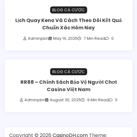
BLOG CÁ CƯỢC
Lịch Quay Keno Và Cách Theo Dõi Kết Quả
Chuẩn Xác Hôm Nay
Adminpbn
May 14, 2025
7 Min Read
0
BLOG CÁ CƯỢC
RR88 – Chính Sách Bảo Vệ Người Chơi
Casino Việt Nam
Adminpbn
August 30, 2025
9 Min Read
0
Copyright © 2026
CasinoDH.com
Theme: