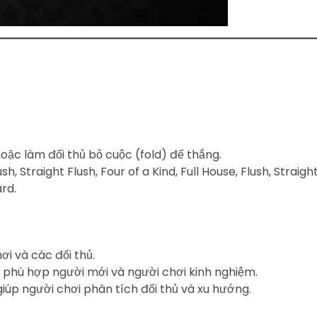
oặc làm đối thủ bỏ cuộc (fold) để thắng.
, Straight Flush, Four of a Kind, Full House, Flush, Straight
ard.
ơi và các đối thủ.
 phù hợp người mới và người chơi kinh nghiệm.
iúp người chơi phân tích đối thủ và xu hướng.