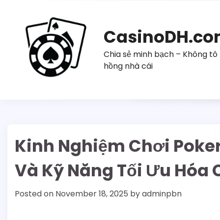
Skip
to
content
CasinoDH.c
Chia sẻ minh bạch – Không tô
hồng nhà cái
Kinh Nghiệm Chơi Poker
Và Kỹ Năng Tối Ưu Hóa 
Posted on
November 18, 2025
by
adminpbn