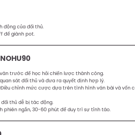
h động của đối thủ.
f để giành pot.
i NOHU90
ván trước để học hỏi chiến lược thành công.
quan sát đối thủ và đưa ra quyết định hợp lý.
Điều chỉnh mức cược dựa trên tình hình ván bài và vốn 
 đối thủ dễ bị tác động.
h phiên ngắn, 30-60 phút để duy trì sự tỉnh táo.
0