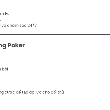
m lý.
.
i và chăm sóc 24/7.
ng Poker
 bài.
ng cược để tạo áp lực cho đối thủ.