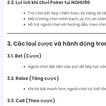
2.3. Lợi ích khi chơi Poker tại NOHU90
Trò chơi kết hợp chiến lược, kỹ năng và tâ
Môi trường chơi minh bạch, uy tín, an toàn
Hỗ trợ người chơi với hướng dẫn, mẹo chơ
3. Các loại cược và hành động tro
3.1. Bet (Cược)
Người chơi đặt tiền vào pot để tiếp tục ván
3.2. Raise (Tăng cược)
Khi tin bài mạnh hơn, người chơi có thể tă
3.3. Call (Theo cược)