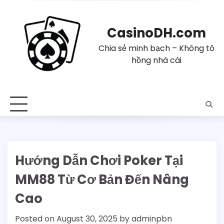
Skip
to
content
CasinoDH.com
Chia sẻ minh bạch – Không tô
hồng nhà cái
Hướng Dẫn Chơi Poker Tại
MM88 Từ Cơ Bản Đến Nâng
Cao
Posted on
August 30, 2025
by
adminpbn