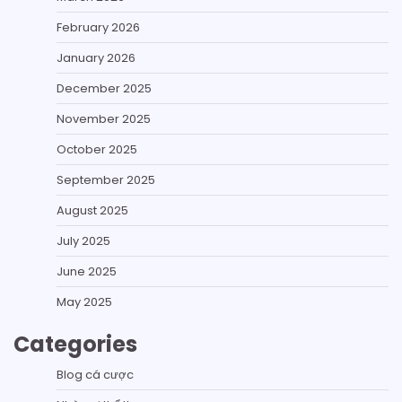
February 2026
January 2026
December 2025
November 2025
October 2025
September 2025
August 2025
July 2025
June 2025
May 2025
Categories
Blog cá cược