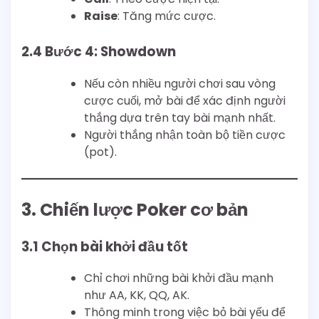
Raise
: Tăng mức cược.
2.4 Bước 4: Showdown
Nếu còn nhiều người chơi sau vòng
cược cuối, mở bài để xác định người
thắng dựa trên tay bài mạnh nhất.
Người thắng nhận toàn bộ tiền cược
(pot).
3. Chiến lược Poker cơ bản
3.1 Chọn bài khởi đầu tốt
Chỉ chơi những bài khởi đầu mạnh
như AA, KK, QQ, AK.
Thông minh trong việc bỏ bài yếu để