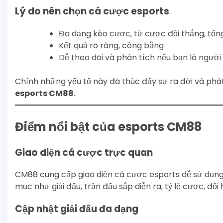
Lý do nên chọn cá cược esports
Đa dạng kèo cược, từ cược đội thắng, tổng
Kết quả rõ ràng, công bằng
Dễ theo dõi và phân tích nếu bạn là ngườ
Chính những yếu tố này đã thúc đẩy sự ra đời và ph
esports CM88
.
Điểm nổi bật của esports CM88
Giao diện cá cược trực quan
CM88 cung cấp giao diện cá cược esports dễ sử dụng,
mục như giải đấu, trận đấu sắp diễn ra, tỷ lệ cược, đội 
Cập nhật giải đấu đa dạng