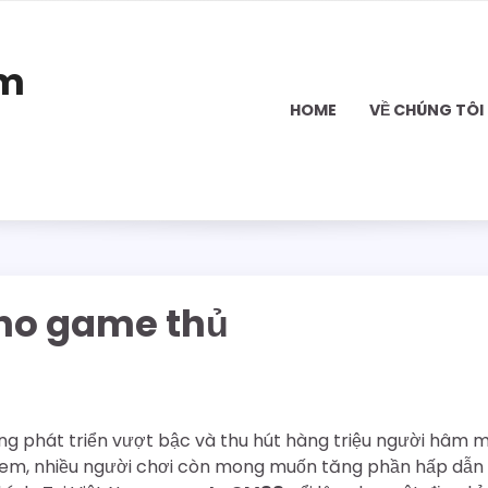
om
HOME
VỀ CHÚNG TÔI
cho game thủ
ang phát triển vượt bậc và thu hút hàng triệu người hâm 
ời xem, nhiều người chơi còn mong muốn tăng phần hấp dẫn