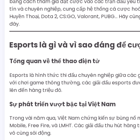
bằng cách tham gia đặt cược vào các trận đấu yêu th
tín và chuyên nghiệp, cung cấp hệ thống cá cược ho
Huyền Thoại, Dota 2, CS:GO, Valorant, PUBG… Hãy cùng 
đây.
Esports là gì và vì sao đáng để c
Tổng quan về thể thao điện tử
Esports là hình thức thi đấu chuyên nghiệp giữa các 
với chơi game thông thường, các giải đấu esports được
lên đến hàng triệu đô.
Sự phát triển vượt bậc tại Việt Nam
Trong vài năm qua, Việt Nam chứng kiến sự bùng nổ 
Mobile, Free Fire, và LMHT. Các giải đấu thu hút hàng
vô cùng sôi động.