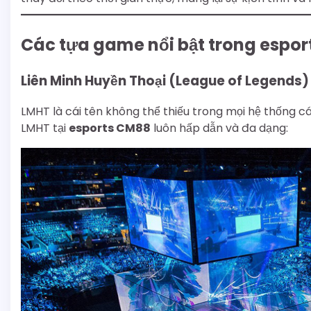
Các tựa game nổi bật trong espo
Liên Minh Huyền Thoại (League of Legends)
LMHT là cái tên không thể thiếu trong mọi hệ thống c
LMHT tại
esports CM88
luôn hấp dẫn và đa dạng: