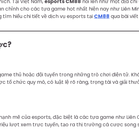
ích. Tại Việt Nam,
esports CM88
nổi lên như một địa chỉ
àn chỉnh cho các tựa game hot nhất hiện nay như Liên Mi
tìm hiểu chi tiết về dịch vụ esports tại
CM88
qua bài viết
ược?
game thủ hoặc đội tuyển trong những trò chơi điện tử. Kh
 tổ chức quy mô, có luật lệ rõ ràng, trọng tài và giải th
mạnh mẽ của esports, đặc biệt là các tựa game như Liên
 triệu lượt xem trực tuyến, tạo ra thị trường cá cược song