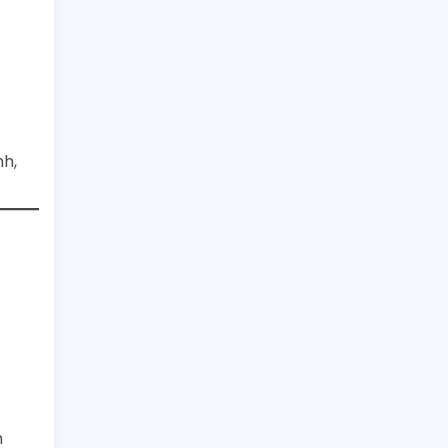
nh,
h