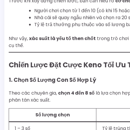
Trước khi xây dựng chiến lược, bạn cần hiểu rõ
cơ ch
Người chơi chọn từ 1 đến 10 (có khi 15 hoặ
Nhà cái sẽ quay ngẫu nhiên và chọn ra 20 s
Tỷ lệ trả thưởng phụ thuộc vào số lượng b
Như vậy,
xác suất là yếu tố then chốt
trong trò chơi
cụ thể.
Chiến Lược Đặt Cược Keno Tối Ưu 
1. Chọn Số Lượng Con Số Hợp Lý
Theo các chuyên gia,
chọn 4 đến 8 số
là lựa chọn hợp 
phân tán xác suất.
Số lượng chọn
1 – 3 số
Tỷ lệ trúng 