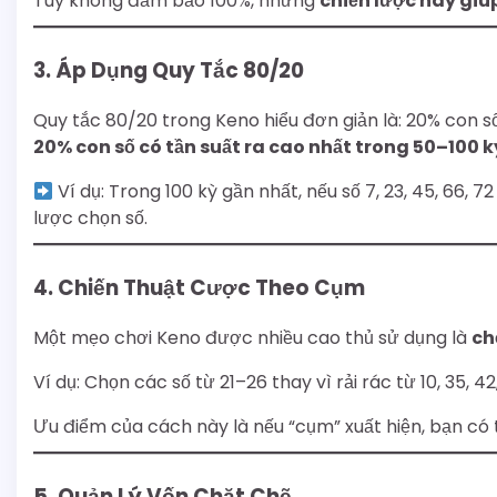
Tuy không đảm bảo 100%, nhưng
chiến lược này giú
3. Áp Dụng Quy Tắc 80/20
Quy tắc 80/20 trong Keno hiểu đơn giản là: 20% con s
20% con số có tần suất ra cao nhất trong 50–100 k
Ví dụ: Trong 100 kỳ gần nhất, nếu số 7, 23, 45, 66, 
lược chọn số.
4. Chiến Thuật Cược Theo Cụm
Một mẹo chơi Keno được nhiều cao thủ sử dụng là
ch
Ví dụ: Chọn các số từ 21–26 thay vì rải rác từ 10, 35, 42
Ưu điểm của cách này là nếu “cụm” xuất hiện, bạn có 
5. Quản Lý Vốn Chặt Chẽ