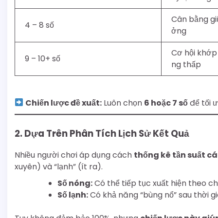
Cân bằng gi
4 – 8 số
ởng
Cơ hội khớp
9 – 10+ số
ng thấp
Chiến lược đề xuất:
Luôn chọn
6 hoặc 7 số
để tối ư
2. Dựa Trên Phân Tích Lịch Sử Kết Quả
Nhiều người chơi áp dụng cách
thống kê tần suất cá
xuyên) và “lạnh” (ít ra).
Số nóng:
Có thể tiếp tục xuất hiện theo ch
Số lạnh:
Có khả năng “bùng nổ” sau thời gi