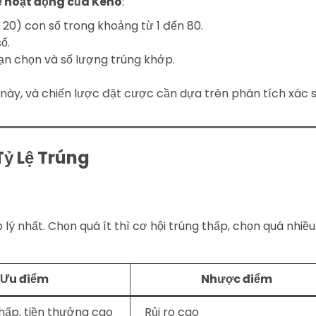
ế hoạt động của Keno
:
c 20) con số trong khoảng từ 1 đến 80.
ố.
ạn chọn và số lượng trúng khớp.
 này, và chiến lược đặt cược cần dựa trên phân tích xác 
Tỷ Lệ Trúng
lý nhất. Chọn quá ít thì cơ hội trúng thấp, chọn quá nhiều 
Ưu điểm
Nhược điểm
thấp, tiền thưởng cao
Rủi ro cao