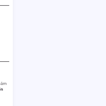
 cảm
ến