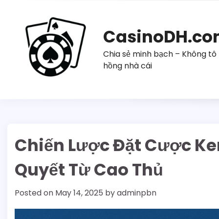
Skip
to
content
CasinoDH.c
Chia sẻ minh bạch – Không tô
hồng nhà cái
Chiến Lược Đặt Cược Ken
Quyết Từ Cao Thủ
Posted on
May 14, 2025
by
adminpbn