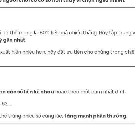
p người chơi có cơ sở hơn thay vì chọn ngẫu nhiên
.
ố có thể mang lại 80% kết quả chiến thắng. Hãy tập trung 
ỳ gần nhất
.
72 xuất hiện nhiều hơn, hãy đặt ưu tiên cho chúng trong chi
ọn các số liền kề nhau
hoặc theo một cụm nhất định.
, 63,…
thể trúng nhiều số cùng lúc,
tăng mạnh phần thưởng
.