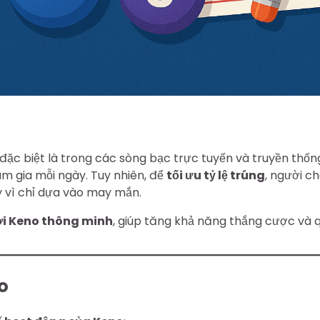
, đặc biệt là trong các sòng bạc trực tuyến và truyền thống
am gia mỗi ngày. Tuy nhiên, để
tối ưu tỷ lệ trúng
, người ch
y vì chỉ dựa vào may mắn.
ơi Keno thông minh
, giúp tăng khả năng thắng cược và 
o