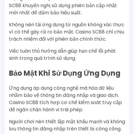
SC88 khuyến nghị sử dụng phiên bản cập nhật
mới nhất để đảm bảo hiệu suất.
Không nên tải ứng dụng từ nguồn không xác thực
vì có thể gây rủi ro bảo mật. Casino SC88 chỉ chịu
trách nhiệm đối với phiên bản chính thức.
Việc tuân thủ hướng dẫn giúp hạn chế lỗi phát
sinh trong quá trình sử dụng.
Bảo Mật Khi Sử Dụng Ứng Dụng
Ứng dụng áp dụng công nghệ mã hóa dữ liệu
nhằm bảo vệ thông tin đăng nhập và giao dịch.
Casino SC88 tích hợp cơ chế kiểm soát truy cập
để ngăn chặn hành vi trái phép.
Người chơi nên thiết lập mật khẩu mạnh và không
lưu thông tin đăng nhập trên thiết bị công cộng.