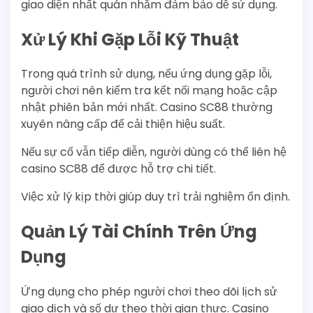
giao diện nhất quán nhằm đảm bảo dễ sử dụng.
Xử Lý Khi Gặp Lỗi Kỹ Thuật
Trong quá trình sử dụng, nếu ứng dụng gặp lỗi,
người chơi nên kiểm tra kết nối mạng hoặc cập
nhật phiên bản mới nhất. Casino SC88 thường
xuyên nâng cấp để cải thiện hiệu suất.
Nếu sự cố vẫn tiếp diễn, người dùng có thể liên hệ
casino SC88 để được hỗ trợ chi tiết.
Việc xử lý kịp thời giúp duy trì trải nghiệm ổn định.
Quản Lý Tài Chính Trên Ứng
Dụng
Ứng dụng cho phép người chơi theo dõi lịch sử
giao dịch và số dư theo thời gian thực. Casino