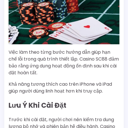
Việc làm theo từng bước hướng dẫn giúp hạn
chế lỗi trong quá trình thiết lập. Casino SC88 đảm
bảo rằng ứng dụng hoạt động ổn định sau khi cài
đặt hoàn tất.
Khả năng tương thích cao trên iPhone và iPad
giúp người dùng linh hoạt hơn khi truy cập.
Lưu Ý Khi Cài Đặt
Trước khi cài đặt, người chơi nên kiểm tra dung
lượng bộ nhớ và phiên bản hệ điều hành. Casino