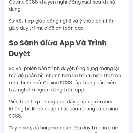
Casino SC88 khuyến nghị đăng xuất sau khi sử
dụng.
Sự kết hợp giữa công nghệ và ý thức cá nhân
giúp duy trì mức độ an toàn cao.
So Sánh Giữa App Và Trình
Duyệt
So với phiên bản trình duyệt, ứng dụng mang lại
tốc độ phản hồi nhanh hơn và tối ưu hiển thị trên
màn hình nhỏ. Casino SC88 tập trung cải thiện
trải nghiệm người dùng trên app.
Việc tích hợp thông báo đẩy giúp người chơi
không bỏ lỡ các cập nhật quan trọng từ casino
SC88.
Tuy nhiên, cả hai phiên bản đều duy trì cấu trúc