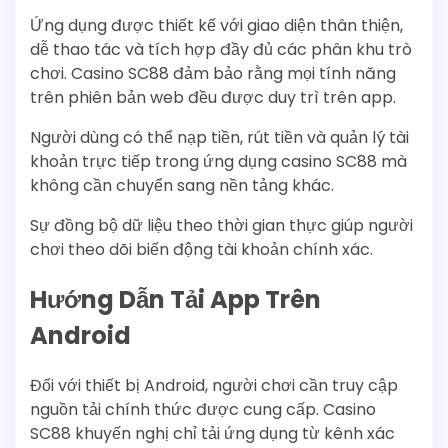
Ứng dụng được thiết kế với giao diện thân thiện,
dễ thao tác và tích hợp đầy đủ các phân khu trò
chơi. Casino SC88 đảm bảo rằng mọi tính năng
trên phiên bản web đều được duy trì trên app.
Người dùng có thể nạp tiền, rút tiền và quản lý tài
khoản trực tiếp trong ứng dụng casino SC88 mà
không cần chuyển sang nền tảng khác.
Sự đồng bộ dữ liệu theo thời gian thực giúp người
chơi theo dõi biến động tài khoản chính xác.
Hướng Dẫn Tải App Trên
Android
Đối với thiết bị Android, người chơi cần truy cập
nguồn tải chính thức được cung cấp. Casino
SC88 khuyến nghị chỉ tải ứng dụng từ kênh xác