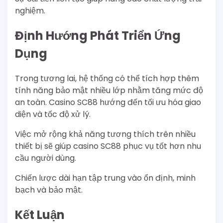
nghiệm.
Định Hướng Phát Triển Ứng
Dụng
Trong tương lai, hệ thống có thể tích hợp thêm
tính năng bảo mật nhiều lớp nhằm tăng mức độ
an toàn. Casino SC88 hướng đến tối ưu hóa giao
diện và tốc độ xử lý.
Việc mở rộng khả năng tương thích trên nhiều
thiết bị sẽ giúp casino SC88 phục vụ tốt hơn nhu
cầu người dùng.
Chiến lược dài hạn tập trung vào ổn định, minh
bạch và bảo mật.
Kết Luận