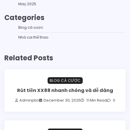
May 2025
Categories
Blog cá cược
Nhà cai thể thao
Related Posts
BLOG CÁ CƯỢC
Rút tiền XX88 nhanh chóng và dễ dàng
Adminpbn
December 30, 2025
11 Min Read
0