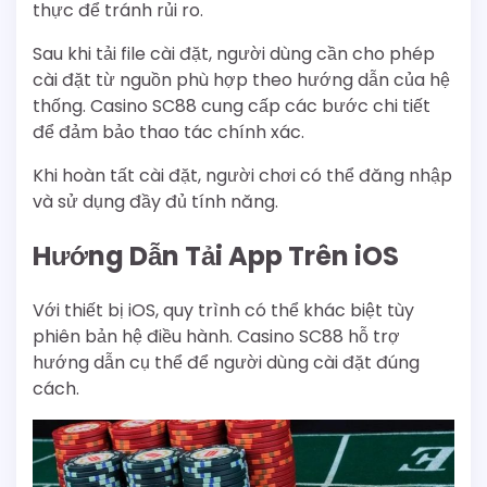
thực để tránh rủi ro.
Sau khi tải file cài đặt, người dùng cần cho phép
cài đặt từ nguồn phù hợp theo hướng dẫn của hệ
thống. Casino SC88 cung cấp các bước chi tiết
để đảm bảo thao tác chính xác.
Khi hoàn tất cài đặt, người chơi có thể đăng nhập
và sử dụng đầy đủ tính năng.
Hướng Dẫn Tải App Trên iOS
Với thiết bị iOS, quy trình có thể khác biệt tùy
phiên bản hệ điều hành. Casino SC88 hỗ trợ
hướng dẫn cụ thể để người dùng cài đặt đúng
cách.